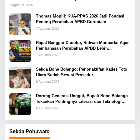
2026
7 Agustus 2026
Thomas Mopili: KUA-PPAS 2026 Jadi Fondasi
Penting Perubahan APBD Gorontalo
7 Agustus 2026
Rapat Banggar Diundur, Ridwan Monoarfa: Agar
Pembahasan Perubahan APBD Lebih
Komprehensif
7 Agustus 2026
Sekda Bone Bolango: Penonaktifan Kades Toto
Utara Sudah Sesuai Prosedur
6 Agustus 2026
Dorong Generasi Unggul, Bupati Bone Bolango
Tekankan Pentingnya Literasi dan Teknologi
sejak Dini
6 Agustus 2026
Sekda Pohuwato