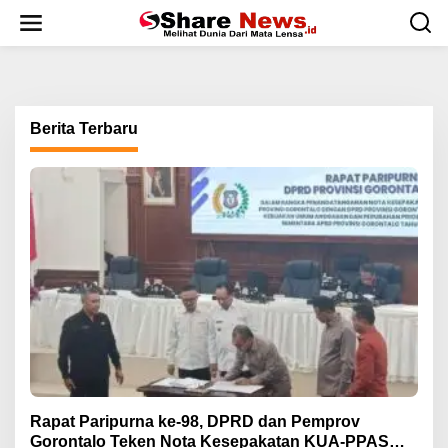
L
e
w
a
t
i
k
Berita Terbaru
e
k
o
n
t
e
n
Rapat Paripurna ke-98, DPRD dan Pemprov
Gorontalo Teken Nota Kesepakatan KUA-PPAS