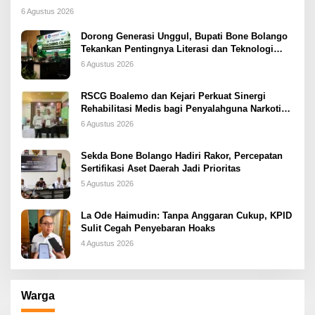
6 Agustus 2026
Dorong Generasi Unggul, Bupati Bone Bolango
Tekankan Pentingnya Literasi dan Teknologi
sejak Dini
6 Agustus 2026
RSCG Boalemo dan Kejari Perkuat Sinergi
Rehabilitasi Medis bagi Penyalahguna Narkotika
melalui Keadilan Restoratif
6 Agustus 2026
Sekda Bone Bolango Hadiri Rakor, Percepatan
Sertifikasi Aset Daerah Jadi Prioritas
5 Agustus 2026
La Ode Haimudin: Tanpa Anggaran Cukup, KPID
Sulit Cegah Penyebaran Hoaks
4 Agustus 2026
Warga