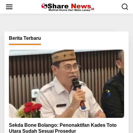
L
e
w
a
t
i
k
Berita Terbaru
e
k
o
n
t
e
n
Sekda Bone Bolango: Penonaktifan Kades Toto
Utara Sudah Sesuai Prosedur