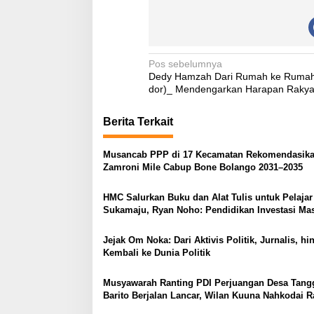
N
Pos sebelumnya
Dedy Hamzah Dari Rumah ke Rumah 
a
dor)_ Mendengarkan Harapan Rakya
v
Berita Terkait
i
g
Musancab PPP di 17 Kecamatan Rekomendasik
a
Zamroni Mile Cabup Bone Bolango 2031–2035
s
HMC Salurkan Buku dan Alat Tulis untuk Pelajar
i
Sukamaju, Ryan Noho: Pendidikan Investasi Ma
p
Depan
o
Jejak Om Noka: Dari Aktivis Politik, Jurnalis, hi
Kembali ke Dunia Politik
s
Musyawarah Ranting PDI Perjuangan Desa Tang
Barito Berjalan Lancar, Wilan Kuuna Nahkodai R
Periode 2025–2030