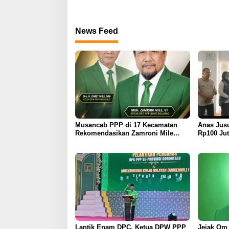
News Feed
Musancab PPP di 17 Kecamatan
Anas Jus
Rekomendasikan Zamroni Mile
Rp100 Jut
Cabup Bone Bolango 2031–2035
Pembangu
UMGO
Lantik Enam DPC, Ketua DPW PPP
Jejak Om N