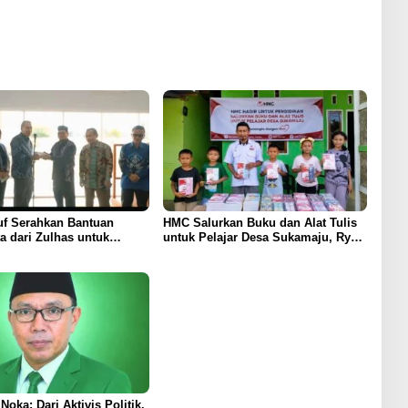
uf Serahkan Bantuan
HMC Salurkan Buku dan Alat Tulis
a dari Zulhas untuk
untuk Pelajar Desa Sukamaju, Ryan
nan Masjid At-Tanwir
Noho: Pendidikan Investasi Masa
Depan
oka: Dari Aktivis Politik,