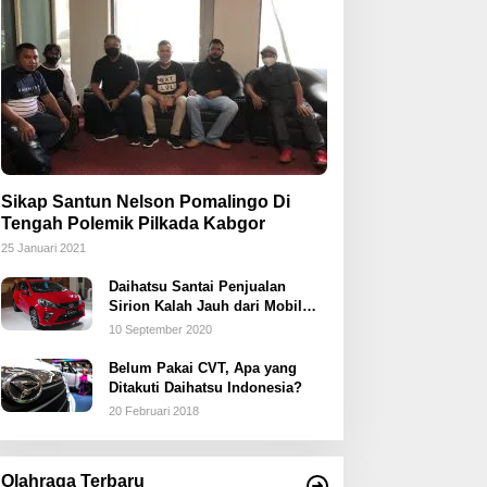
Sikap Santun Nelson Pomalingo Di
Tengah Polemik Pilkada Kabgor
25 Januari 2021
Daihatsu Santai Penjualan
Sirion Kalah Jauh dari Mobil
LCGC
10 September 2020
Belum Pakai CVT, Apa yang
Ditakuti Daihatsu Indonesia?
20 Februari 2018
Olahraga Terbaru