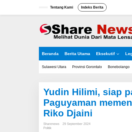
L
Tentang Kami
Indeks Berita
e
w
a
t
i
k
e
k
o
Beranda
Berita Utama
Eksekutif
Leg
n
t
e
Sulawesi Utara
Provinsi Gorontalo
Bonebolango
n
Yudin Hilimi, siap 
Paguyaman memen
Riko Djaini
Sharenews
29 September 2024
Politik