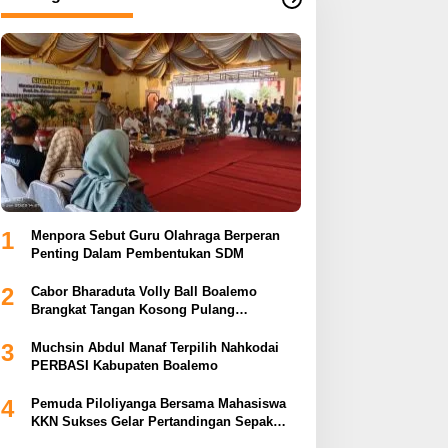
1
Menpora Sebut Guru Olahraga Berperan
Penting Dalam Pembentukan SDM
2
Cabor Bharaduta Volly Ball Boalemo
Brangkat Tangan Kosong Pulang
Membuahkan Hasil
3
Muchsin Abdul Manaf Terpilih Nahkodai
PERBASI Kabupaten Boalemo
4
Pemuda Piloliyanga Bersama Mahasiswa
KKN Sukses Gelar Pertandingan Sepak
Bola LPP