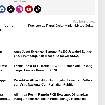
Ikuti Kami
Pos berikutnya
_(dor to
Puskesmas Pangi Gelar Minlok Lintas Sektor
t
an
Anas Jusuf Serahkan Bantuan Rp100 Juta dari Zulhas
untuk Pembangunan Masjid At-Tanwir UMGO
 Desa
Lantik Enam DPC, Ketua DPW PPP Ismet Mile Pasang
sa
Target Tambah Kursi di DPRD
ngga
Pelantikan Akbar PAN di Gorontalo, Kehadiran Zulhas
dan Artis Nasional Curi Perhatian Publik
ga
Ali Imran Resmi Pimpin PKB Boalemo, Diharapkan
anting
Mampu Panaskan Mesin Partai Menuju Kontestasi
Politik