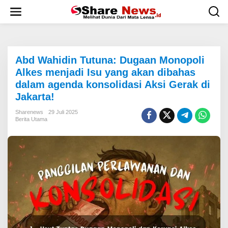
L
e
w
a
t
i
Abd Wahidin Tutuna: Dugaan Monopoli
k
e
Alkes menjadi Isu yang akan dibahas
k
dalam agenda konsolidasi Aksi Gerak di
o
Jakarta!
n
t
Sharenews
29 Juli 2025
e
Berita Utama
n