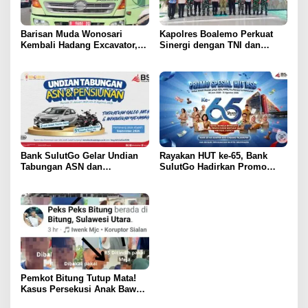
Barisan Muda Wonosari
Kapolres Boalemo Perkuat
Kembali Hadang Excavator,
Sinergi dengan TNI dan
Total 6 Alat Berat Berhasil
Kejaksaan Lewat Kunjungan
Dipulangkan
Silaturahmi
Bank SulutGo Gelar Undian
Rayakan HUT ke-65, Bank
Tabungan ASN dan
SulutGo Hadirkan Promo
Pensiunan, Hadiah 2 Mobil
Turun Bunga Kredit bagi
dan 51 Sepeda Motor
ASN, PPPK, dan Pensiunan
Pemkot Bitung Tutup Mata!
Kasus Persekusi Anak Bawah
Umur Dibiarkan Terkatung-