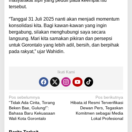
masyarakat sipil yang peduli pada keempat isu
tersebut.
“Tanggal 31 Juli 2025 nanti akan menjadi momentum
konsolidasi kita. Bagi kawan-kawan yang ingin
bergabung, silakan menghubungi saya secara
langsung. Mari kita samakan pikiran dan persepsi
untuk Gorontalo yang lebih adil, bersih, dan berpihak
pada rakyat,” ujar Wahidin.
Ikuti Kami
N
Pos sebelumnya
Pos berikutnya
“Tidak Ada Cirita, Torang
Hibata.id Resmi Terverifikasi
a
Beken Bae, Gulung!”:
Dewan Pers, Tegaskan
v
Bahasa Baru Kekuasaan
Komitmen sebagai Media
Wali Kota Gorontalo
Lokal Profesional
i
g