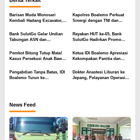
Berita Terkait
a
s
Barisan Muda Wonosari
Kapolres Boalemo Perkuat
Kembali Hadang Excavator,
Sinergi dengan TNI dan
i
Total 6 Alat Berat Berhasil
Kejaksaan Lewat Kunjungan
Dipulangkan
Silaturahmi
p
Bank SulutGo Gelar Undian
Rayakan HUT ke-65, Bank
Tabungan ASN dan
SulutGo Hadirkan Promo
o
Pensiunan, Hadiah 2 Mobil
Turun Bunga Kredit bagi
s
dan 51 Sepeda Motor
ASN, PPPK, dan Pensiunan
Pemkot Bitung Tutup Mata!
Ketua IDI Boalemo Apresiasi
Kasus Persekusi Anak Bawah
Kekompakan Panitia dan
Umur Dibiarkan Terkatung-
Dedikasi Tenaga Kesehatan
Katung Tanpa Atensi
pada HBDI ke-118
Pengabdian Tanpa Batas, IDI
Dokter Anastesi Liburan ke
Boalemo Turun ke
Jepang, Pelayanan Operasi
Paguyaman Pantai Layani
RSUD Clara Gobel Jadi
Masyarakat
Korban
News Feed