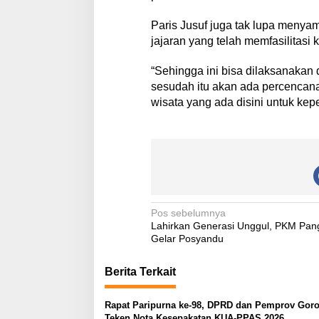
Paris Jusuf juga tak lupa menya
jajaran yang telah memfasilitasi
“Sehingga ini bisa dilaksanakan d
sesudah itu akan ada percencana
wisata yang ada disini untuk kep
N
Pos sebelumnya
Lahirkan Generasi Unggul, PKM Pang
a
Gelar Posyandu
v
Berita Terkait
i
g
Rapat Paripurna ke-98, DPRD dan Pemprov Goro
a
Teken Nota Kesepakatan KUA-PPAS 2026