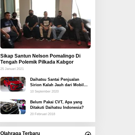
Sikap Santun Nelson Pomalingo Di
Tengah Polemik Pilkada Kabgor
25 Januari 2021
Daihatsu Santai Penjualan
Sirion Kalah Jauh dari Mobil
LCGC
10 September 2020
Belum Pakai CVT, Apa yang
Ditakuti Daihatsu Indonesia?
20 Februari 2018
Olahraga Terbaru