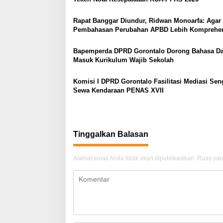
s
Rapat Banggar Diundur, Ridwan Monoarfa: Agar
i
Pembahasan Perubahan APBD Lebih Komprehen
p
o
Bapemperda DPRD Gorontalo Dorong Bahasa D
Masuk Kurikulum Wajib Sekolah
s
Komisi I DPRD Gorontalo Fasilitasi Mediasi Sen
Sewa Kendaraan PENAS XVII
Tinggalkan Balasan
Alamat email Anda tidak akan dipublikasikan.
Ruas yan