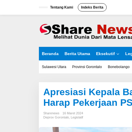
L
Tentang Kami
Indeks Berita
e
w
a
t
i
k
e
k
o
Beranda
Berita Utama
Eksekutif
Leg
n
t
e
Sulawesi Utara
Provinsi Gorontalo
Bonebolango
n
Apresiasi Kepala B
Harap Pekerjaan PS
Sharenews
16 Maret 2024
Deprov Gorontalo
,
Legislatif