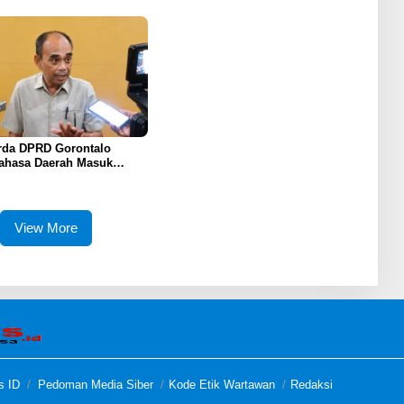
Komprehensif
da DPRD Gorontalo
ahasa Daerah Masuk
m Wajib Sekolah
View More
s ID
Pedoman Media Siber
Kode Etik Wartawan
Redaksi