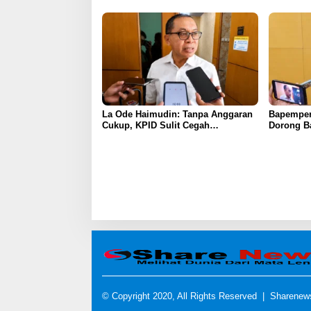
La Ode Haimudin: Tanpa Anggaran
Bapemper
Cukup, KPID Sulit Cegah
Dorong B
Penyebaran Hoaks
Kurikulu
© Copyright 2020, All Rights Reserved |
Sharenew