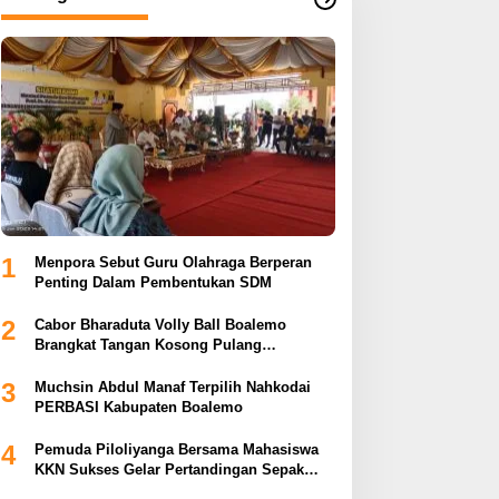
1
Menpora Sebut Guru Olahraga Berperan
Penting Dalam Pembentukan SDM
2
Cabor Bharaduta Volly Ball Boalemo
Brangkat Tangan Kosong Pulang
Membuahkan Hasil
3
Muchsin Abdul Manaf Terpilih Nahkodai
PERBASI Kabupaten Boalemo
4
Pemuda Piloliyanga Bersama Mahasiswa
KKN Sukses Gelar Pertandingan Sepak
Bola LPP