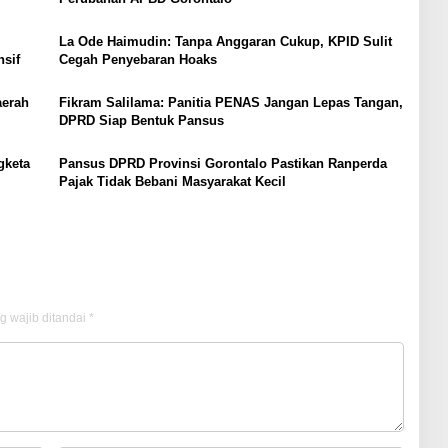
La Ode Haimudin: Tanpa Anggaran Cukup, KPID Sulit
sif
Cegah Penyebaran Hoaks
aerah
Fikram Salilama: Panitia PENAS Jangan Lepas Tangan,
DPRD Siap Bentuk Pansus
gketa
Pansus DPRD Provinsi Gorontalo Pastikan Ranperda
Pajak Tidak Bebani Masyarakat Kecil
g wajib ditandai
*