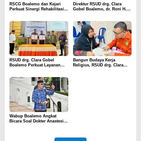
RSCG Boalemo dan Kejari
Direktur RSUD drg. Clara
Perkuat Sinergi Rehabilitasi
Gobel Boalemo, dr. Roni H.
Medis bagi Penyalahguna
Imran Jalin Kerja Sama
Narkotika melalui Keadilan
Strategis Penguatan Layanan
Restoratif
Uronefrologi
RSUD drg. Clara Gobel
Bangun Budaya Kerja
Boalemo Perkuat Layanan
Religius, RSUD drg. Clara
Uronefrologi Lewat Jejaring
Gobel Boalemo Terapkan
Nasional, dr. Roni H. Imran:
Program Baca Al-Qur’an bagi
Tingkatkan Akses Layanan
Seluruh Pegawai
Spesialistik
Wabup Boalemo Angkat
Bicara Soal Dokter Anastesi
ke Jepang, Minta Pelayanan
Tetap Optimal