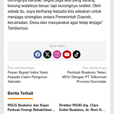
burungnya banyak, begitu juga ada yang sarang
burung waletnya besar, tapi burungnya sedikit. Oleh
sebab itu, saya berharap kepada kita sekalian untuk
menjaga sinergitas antara Pemerintah Daerah,
kecamatan, Desa dan masyarakat agar tetap terjaga”
Tandasnya.
Ikuti Kami
N
Pos sebelumnya
Pos berikutnya
Pesan Bupati Indra Yasin
Pemkab Boalemo Teken
a
Kepada Calon Pengurus
MOU Dengan PT.Telkomsel
v
Sekolah
Provinsi Gorontalo
i
Berita Terkait
g
a
RSCG Boalemo dan Kejari
Direktur RSUD drg. Clara
s
Perkuat Sinergi Rehabilitasi
Gobel Boalemo, dr. Roni H.