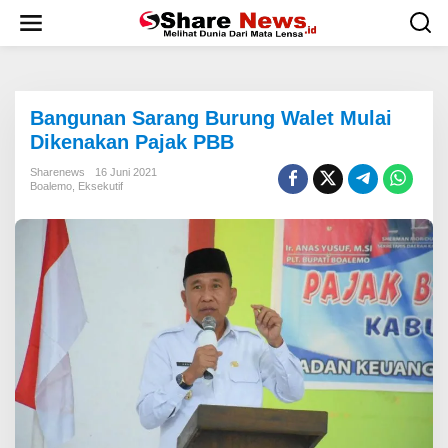
L
e
w
a
t
i
Bangunan Sarang Burung Walet Mulai
k
e
Dikenakan Pajak PBB
k
o
Sharenews
16 Juni 2021
Boalemo
,
Eksekutif
n
t
e
n