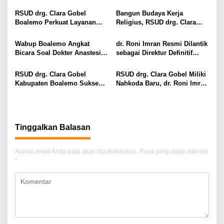
Medis bagi Penyalahguna
Imran Jalin Kerja Sama
i
Narkotika melalui Keadilan
Strategis Penguatan Layanan
RSUD drg. Clara Gobel
Bangun Budaya Kerja
Restoratif
Uronefrologi
p
Boalemo Perkuat Layanan
Religius, RSUD drg. Clara
Uronefrologi Lewat Jejaring
Gobel Boalemo Terapkan
o
Nasional, dr. Roni H. Imran:
Program Baca Al-Qur’an bagi
Wabup Boalemo Angkat
dr. Roni Imran Resmi Dilantik
s
Tingkatkan Akses Layanan
Seluruh Pegawai
Bicara Soal Dokter Anastesi
sebagai Direktur Definitif
Spesialistik
ke Jepang, Minta Pelayanan
RSUD drg. Clara Gobel
Tetap Optimal
Boalemo
RSUD drg. Clara Gobel
RSUD drg. Clara Gobel Miliki
Kabupaten Boalemo Sukses
Nahkoda Baru, dr. Roni Imran
Borong Dua Penghargaan
Diharapkan Tingkatkan Mutu
Bergengsi BPJS Kesehatan
Pelayanan
2026
Tinggalkan Balasan
Alamat email Anda tidak akan dipublikasikan.
Ruas yang wajib ditandai
*