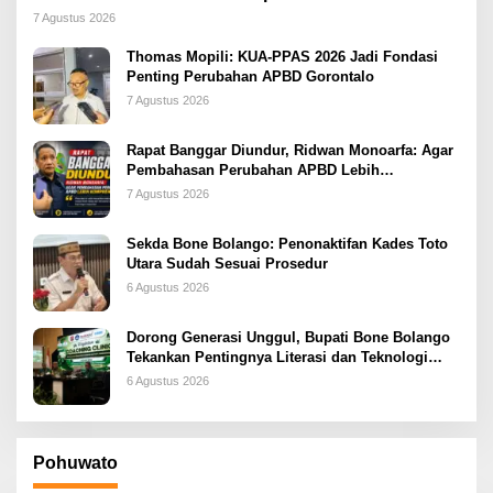
2026
7 Agustus 2026
Thomas Mopili: KUA-PPAS 2026 Jadi Fondasi
Penting Perubahan APBD Gorontalo
7 Agustus 2026
Rapat Banggar Diundur, Ridwan Monoarfa: Agar
Pembahasan Perubahan APBD Lebih
Komprehensif
7 Agustus 2026
Sekda Bone Bolango: Penonaktifan Kades Toto
Utara Sudah Sesuai Prosedur
6 Agustus 2026
Dorong Generasi Unggul, Bupati Bone Bolango
Tekankan Pentingnya Literasi dan Teknologi
sejak Dini
6 Agustus 2026
Pohuwato