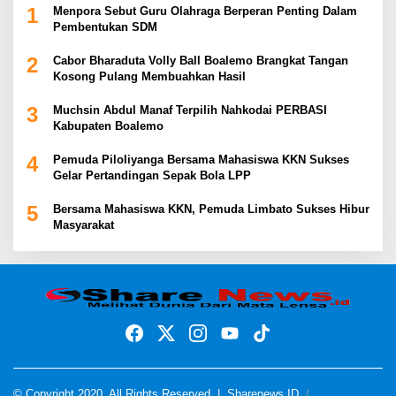
1
Menpora Sebut Guru Olahraga Berperan Penting Dalam
Pembentukan SDM
2
Cabor Bharaduta Volly Ball Boalemo Brangkat Tangan
Kosong Pulang Membuahkan Hasil
3
Muchsin Abdul Manaf Terpilih Nahkodai PERBASI
Kabupaten Boalemo
4
Pemuda Piloliyanga Bersama Mahasiswa KKN Sukses
Gelar Pertandingan Sepak Bola LPP
5
Bersama Mahasiswa KKN, Pemuda Limbato Sukses Hibur
Masyarakat
© Copyright 2020, All Rights Reserved |
Sharenews ID