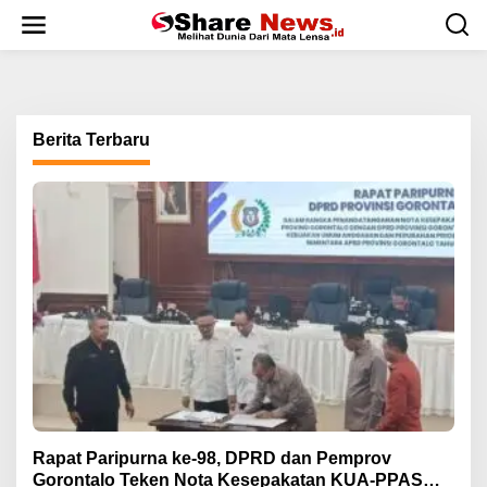
L
e
w
a
t
i
k
Berita Terbaru
e
k
o
n
t
e
n
Rapat Paripurna ke-98, DPRD dan Pemprov
Gorontalo Teken Nota Kesepakatan KUA-PPAS