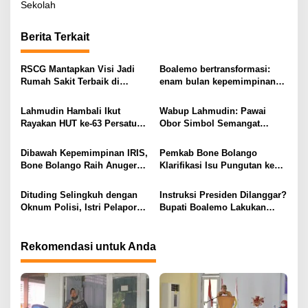
v
Sekolah
i
Berita Terkait
g
a
RSCG Mantapkan Visi Jadi
Boalemo bertransformasi:
s
Rumah Sakit Terbaik di
enam bulan kepemimpinan
Gorontalo Tahun 2030
Rum Pagau paling paham
i
program strategis presiden
Lahmudin Hambali Ikut
Wabup Lahmudin: Pawai
Prabowo
p
Rayakan HUT ke-63 Persatuan
Obor Simbol Semangat
Wredatama Republik
Juang Bangsa
o
Indonesia
Dibawah Kepemimpinan IRIS,
Pemkab Bone Bolango
s
Bone Bolango Raih Anugerah
Klarifikasi Isu Pungutan ke
KLA 2025 Dengan Predikat
Kepala Puskesmas: “Itu Tidak
Madya
Benar”
Dituding Selingkuh dengan
Instruksi Presiden Dilanggar?
Oknum Polisi, Istri Pelapor
Bupati Boalemo Lakukan
Justru Bongkar Dugaan
Perjalanan Dinas di Tengah
Pemerasan
Penghematan Anggaran
Rekomendasi untuk Anda