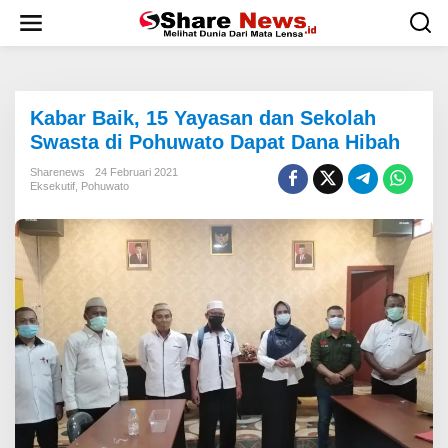
L
e
w
a
t
i
Kabar Baik, 15 Yayasan dan Sekolah
k
e
Swasta di Pohuwato Dapat Dana Hibah
k
o
Sharenews
24 Februari 2021
Eksekutif
,
Pohuwato
n
t
e
n