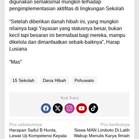
digunakan semaksimal mungkin terhadap
pengimplementasian aktifitas di lingkungan Sekolah
“Setelah diberikan danah hibah ini, yang mungkin
nilainya bagi Yayasan yang statusnya besar, bukan
kecil tapi besaran ini bermafaat bagi mereka, mampu
dikelola dan dimanfaatkan sebaik-baiknya”, Harap
Lusiana
“Mas”
15 Sekolah
Dana Hibah
Pohuwato
Ikuti Kami
N
Pos sebelumnya
Pos berikutnya
Harapan Saiful B Hunta,
Siswa MAN Limboto Di Latih
a
Lewat Uji Kompetensi Kepala
Wabup Menulis Karya Ilmiah