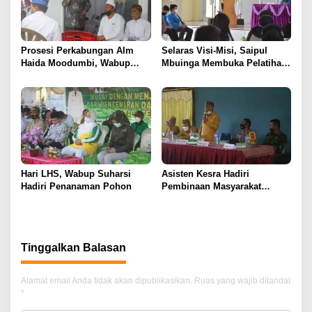
Prosesi Perkabungan Alm
Selaras Visi-Misi, Saipul
Haida Moodumbi, Wabup
Mbuinga Membuka Pelatihan
Sampaikan Bela Sungkawa
Keperawatan Angkatan Ke_III
Hari LHS, Wabup Suharsi
Asisten Kesra Hadiri
Hadiri Penanaman Pohon
Pembinaan Masyarakat
Kelompok Tani Wilayah Barat
Tinggalkan Balasan
Alamat email Anda tidak akan dipublikasikan.
Ruas yang wajib ditandai
*