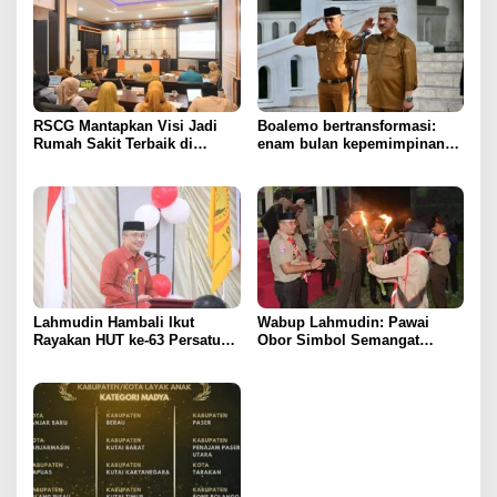
RSCG Mantapkan Visi Jadi
Boalemo bertransformasi:
Rumah Sakit Terbaik di
enam bulan kepemimpinan
Gorontalo Tahun 2030
Rum Pagau paling paham
program strategis presiden
Prabowo
Lahmudin Hambali Ikut
Wabup Lahmudin: Pawai
Rayakan HUT ke-63 Persatuan
Obor Simbol Semangat
Wredatama Republik
Juang Bangsa
Indonesia