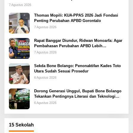
2026
7 Agustus 2026
Thomas Mopili: KUA-PPAS 2026 Jadi Fondasi
Penting Perubahan APBD Gorontalo
7 Agustus 2026
Rapat Banggar Diundur, Ridwan Monoarfa: Agar
Pembahasan Perubahan APBD Lebih
Komprehensif
7 Agustus 2026
Sekda Bone Bolango: Penonaktifan Kades Toto
Utara Sudah Sesuai Prosedur
6 Agustus 2026
Dorong Generasi Unggul, Bupati Bone Bolango
Tekankan Pentingnya Literasi dan Teknologi
sejak Dini
6 Agustus 2026
15 Sekolah