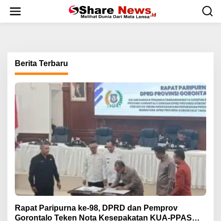
L
e
w
a
t
i
k
Berita Terbaru
e
k
o
n
t
e
n
Rapat Paripurna ke-98, DPRD dan Pemprov
Gorontalo Teken Nota Kesepakatan KUA-PPAS