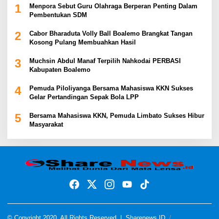
1
Menpora Sebut Guru Olahraga Berperan Penting Dalam
Pembentukan SDM
2
Cabor Bharaduta Volly Ball Boalemo Brangkat Tangan
Kosong Pulang Membuahkan Hasil
3
Muchsin Abdul Manaf Terpilih Nahkodai PERBASI
Kabupaten Boalemo
4
Pemuda Piloliyanga Bersama Mahasiswa KKN Sukses
Gelar Pertandingan Sepak Bola LPP
5
Bersama Mahasiswa KKN, Pemuda Limbato Sukses Hibur
Masyarakat
© Copyright 2020, All Rights Reserved |
Sharenews ID