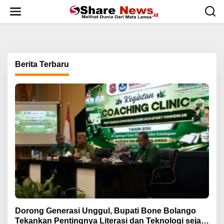
L
e
w
a
t
i
k
Berita Terbaru
e
k
o
n
t
e
n
Dorong Generasi Unggul, Bupati Bone Bolango
Tekankan Pentingnya Literasi dan Teknologi sejak