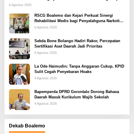
Dini
6 Agustus 2026
RSCG Boalemo dan Kejari Perkuat Sinergi
Rehabilitasi Medis bagi Penyalahguna Narkotika
melalui Keadilan Restoratif
6 Agustus 2026
Sekda Bone Bolango Hadiri Rakor, Percepatan
Sertifikasi Aset Daerah Jadi Prioritas
5 Agustus 2026
La Ode Haimudin: Tanpa Anggaran Cukup, KPID
Sulit Cegah Penyebaran Hoaks
4 Agustus 2026
Bapemperda DPRD Gorontalo Dorong Bahasa
Daerah Masuk Kurikulum Wajib Sekolah
4 Agustus 2026
Dekab Boalemo