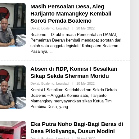
E
N
Masih Persoalan Desa, Aleg
E
Harijanto Mamangkey Kembali
W
S
Soroti Pemda Boalemo
Dekab Boalemo
,
Legislatif
|
20 Mei 2022
O
L
Boalemo – Di akhir masa Pemerintahan DAMAI,
E
Pemerintah Daerah kembali mendapat sorotan dari
H
salah satu anggota legislatif Kabupaten Boalemo.
S
H
Pasalnya,
A
R
E
N
Absen di RDP, Komisi I Sesalkan
E
Sikap Sekda Sherman Moridu
W
S
Dekab Boalemo
,
Legislatif
|
10 Mei 2022
O
L
Komisi I Sesalkan Ketidakhadiran Sekda Dekab
E
Boalemo – Anggota Komisi satu, Harijanto
H
Mamangkey menyayangkan sikap Ketua Tim
S
H
Pembina Desa, yang
A
R
E
N
Eka Putra Noho Bagi-Bagi Beras di
E
Desa Piloliyanga, Dusun Modini
W
S
Dekab Boalemo
,
Legislatif
|
29 April 2022
O