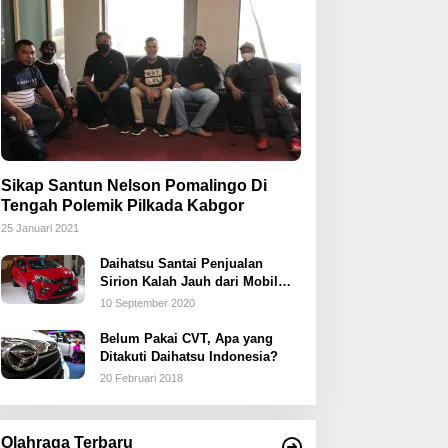
Sikap Santun Nelson Pomalingo Di
Tengah Polemik Pilkada Kabgor
25 Januari 2021
Daihatsu Santai Penjualan
Sirion Kalah Jauh dari Mobil
LCGC
10 September 2020
Belum Pakai CVT, Apa yang
Ditakuti Daihatsu Indonesia?
20 Februari 2018
Olahraga Terbaru