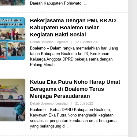
H
Daerah Kabupaten Pohuwato,
A
R
E
N
Bekerjasama Dengan PMI, KKAD
E
Kabupaten Boalemo Gelar
W
S
Kegiatan Bakti Sosial
Dekab Boalemo
,
Legislatif
|
12 Oktober 2022
O
L
Boalemo – Dalam rangka memeriahkan hari ulang
E
tahun Kabupaten Boalemo ke-23, Kerukunan
H
Keluarga Anggota DPRD bekerja sama dengan
S
H
Palang Merah
A
R
E
N
Ketua Eka Putra Noho Harap Umat
E
Beragama di Boalemo Terus
W
S
Menjaga Persaudaraan
Dekab Boalemo
,
Legislatif
|
21 Juli 2022
O
L
Boalemo – Ketua DPRD Kabupaten Boalemo,
E
Karyawan Eka Putra Noho menghadiri kegiatan
H
sosialisasi penguatan kerukunan umat beragama,
S
H
yang berlangsung di
A
R