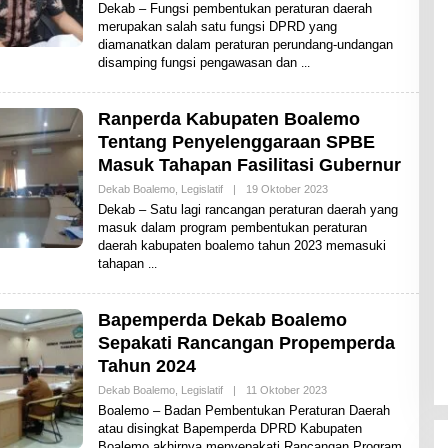
L
Dekab – Fungsi pembentukan peraturan daerah
E
merupakan salah satu fungsi DPRD yang
H
diamanatkan dalam peraturan perundang-undangan
S
H
disamping fungsi pengawasan dan
A
R
E
N
Ranperda Kabupaten Boalemo
E
Tentang Penyelenggaraan SPBE
W
S
Masuk Tahapan Fasilitasi Gubernur
Dekab Boalemo
,
Legislatif
|
19 Oktober 2023
O
L
Dekab – Satu lagi rancangan peraturan daerah yang
E
masuk dalam program pembentukan peraturan
H
daerah kabupaten boalemo tahun 2023 memasuki
S
H
tahapan
A
R
E
N
Bapemperda Dekab Boalemo
E
Sepakati Rancangan Propemperda
W
S
Tahun 2024
Dekab Boalemo
,
Legislatif
|
11 Oktober 2023
O
L
Boalemo – Badan Pembentukan Peraturan Daerah
E
atau disingkat Bapemperda DPRD Kabupaten
H
Boalemo akhirnya menyepakati Rancangan Program
S