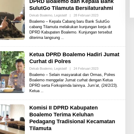
DPRD Boalemo dan Kepala Bank
E
SulutGo Tilamuta Bersilaturahmi
W
S
Dekab Boalemo
,
Legislatif
|
28 Februari 2023
O
L
Boalemo – Kepala Cabang baru Bank SulutGo
E
cabang Tilamuta melakukan kunjungan kerja di
H
DPRD Kabupaten Boalemo. Kunjungan tersebut
S
H
diterima langsung
A
R
E
N
Ketua DPRD Boalemo Hadiri Jumat
E
Curhat di Polres
W
S
Dekab Boalemo
,
Legislatif
|
24 Februari 2023
O
L
Boalemo – Selain masyarakat dan Ormas, Polres
E
Boalemo menggelar Jumat curhat dengan Ketua
H
DPRD serta Forkopimda lainnya. Jum’at, (24/2/23).
S
H
Ketua
A
R
E
N
Komisi II DPRD Kabupaten
E
Boalemo Terima Keluhan
W
S
Pedagang Tradisional Kecamatan
Tilamuta