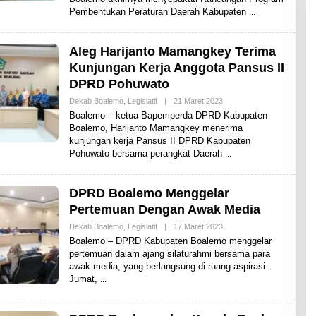
H
Pembentukan Peraturan Daerah Kabupaten
A
R
E
N
Aleg Harijanto Mamangkey Terima
E
Kunjungan Kerja Anggota Pansus II
W
S
DPRD Pohuwato
Dekab Boalemo
,
Legislatif
|
21 Maret 2023
O
L
Boalemo – ketua Bapemperda DPRD Kabupaten
E
Boalemo, Harijanto Mamangkey menerima
H
kunjungan kerja Pansus II DPRD Kabupaten
S
H
Pohuwato bersama perangkat Daerah
A
R
E
N
DPRD Boalemo Menggelar
E
Pertemuan Dengan Awak Media
W
S
Dekab Boalemo
,
Legislatif
|
17 Maret 2023
O
L
Boalemo – DPRD Kabupaten Boalemo menggelar
E
pertemuan dalam ajang silaturahmi bersama para
H
awak media, yang berlangsung di ruang aspirasi.
S
H
Jumat,
A
R
E
N