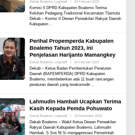
Dekab Boalemo
,
Legislatif
|
20 Februari 2023
O
L
Komisi II DPRD Kabupaten Boalemo Terima
E
Keluhan Pedagang Tradisional Kecamatan Tilamuta
H
Dekab – Komisi II Dewan Perwakilan Rakyat Daerah
S
H
Kabupaten
A
R
E
N
Perihal Propemperda Kabupaten
E
Boalemo Tahun 2023, ini
W
S
Penjelasan Harijanto Mamangkey
Dekab Boalemo
,
Legislatif
|
20 Februari 2023
O
L
Dekab – Ketua Badan Pembentukan Peraturan
E
Daerah (BAPEMPERDA) DPRD Kabupaten
H
Boalemo, membeberkan ada 11 buah rancangan
S
H
peraturan daerah yang terakomodir
A
R
E
N
Lahmudin Hambali Ucapkan Terima
E
Kasih Kepada Pemda Pohuwato
W
S
Dekab Boalemo
,
Legislatif
|
19 Desember 2022
O
L
Dakab Boalemo – Wakil Ketua Dewan Perwakilan
E
Rakyat Daerah Kabupaten Boalemo, Lahmudin
H
Hambali, S.Sos M.Si mengapresiasi Pemerintah
S