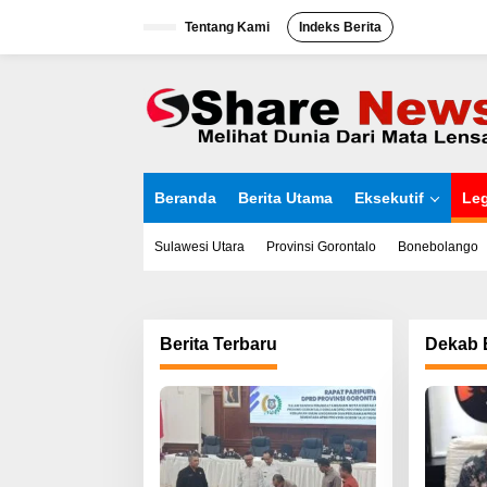
L
Tentang Kami
Indeks Berita
e
w
a
t
i
k
e
k
o
Beranda
Berita Utama
Eksekutif
Leg
n
t
e
Sulawesi Utara
Provinsi Gorontalo
Bonebolango
n
Berita Terbaru
Dekab 