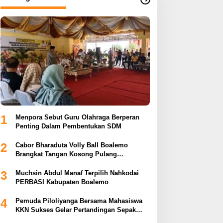
1
Menpora Sebut Guru Olahraga Berperan
Penting Dalam Pembentukan SDM
2
Cabor Bharaduta Volly Ball Boalemo
Brangkat Tangan Kosong Pulang
Membuahkan Hasil
3
Muchsin Abdul Manaf Terpilih Nahkodai
PERBASI Kabupaten Boalemo
4
Pemuda Piloliyanga Bersama Mahasiswa
KKN Sukses Gelar Pertandingan Sepak
Bola LPP