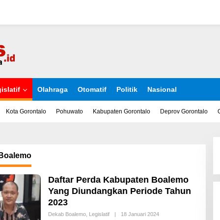
islatif
Olahraga
Otomatif
Politik
Nasional
Kota Gorontalo
Pohuwato
Kabupaten Gorontalo
Deprov Gorontalo
Boalemo
Daftar Perda Kabupaten Boalemo
Yang Diundangkan Periode Tahun
2023
Dekab Boalemo
,
Legislatif
|
18 Januari 2024
O