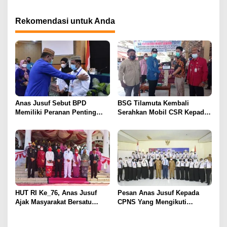
Borong Dua Penghargaan
Diharapkan Tingkatkan Mutu
Bergengsi BPJS Kesehatan
Pelayanan
2026
Rekomendasi untuk Anda
Anas Jusuf Sebut BPD
BSG Tilamuta Kembali
Memiliki Peranan Penting
Serahkan Mobil CSR Kepada
Dalam Pembangunan Desa
Pemkab Boalemo
HUT RI Ke_76, Anas Jusuf
Pesan Anas Jusuf Kepada
Ajak Masyarakat Bersatu
CPNS Yang Mengikuti
Bangun Daerah
Pelatihan Dasar