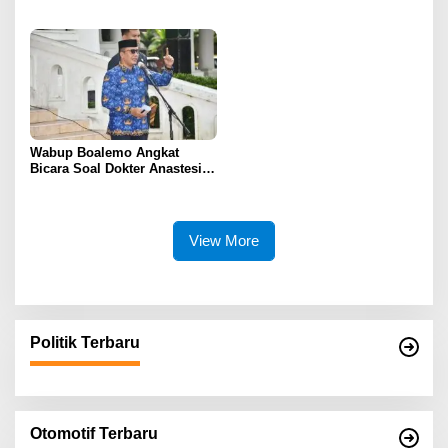
Uronefrologi Lewat Jejaring
Gobel Boalemo Terapkan
Nasional, dr. Roni H. Imran:
Program Baca Al-Qur’an bagi
Tingkatkan Akses Layanan
Seluruh Pegawai
Spesialistik
Wabup Boalemo Angkat
Bicara Soal Dokter Anastesi
ke Jepang, Minta Pelayanan
Tetap Optimal
View More
Politik Terbaru
Otomotif Terbaru