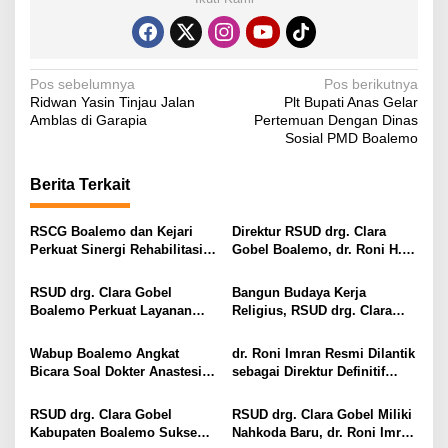
N
Pos sebelumnya
Pos berikutnya
Ridwan Yasin Tinjau Jalan
Plt Bupati Anas Gelar
a
Amblas di Garapia
Pertemuan Dengan Dinas
v
Sosial PMD Boalemo
i
Berita Terkait
g
a
RSCG Boalemo dan Kejari
Direktur RSUD drg. Clara
s
Perkuat Sinergi Rehabilitasi
Gobel Boalemo, dr. Roni H.
Medis bagi Penyalahguna
Imran Jalin Kerja Sama
i
Narkotika melalui Keadilan
Strategis Penguatan Layanan
RSUD drg. Clara Gobel
Bangun Budaya Kerja
Restoratif
Uronefrologi
p
Boalemo Perkuat Layanan
Religius, RSUD drg. Clara
Uronefrologi Lewat Jejaring
Gobel Boalemo Terapkan
o
Nasional, dr. Roni H. Imran:
Program Baca Al-Qur’an bagi
Wabup Boalemo Angkat
dr. Roni Imran Resmi Dilantik
s
Tingkatkan Akses Layanan
Seluruh Pegawai
Bicara Soal Dokter Anastesi
sebagai Direktur Definitif
Spesialistik
ke Jepang, Minta Pelayanan
RSUD drg. Clara Gobel
Tetap Optimal
Boalemo
RSUD drg. Clara Gobel
RSUD drg. Clara Gobel Miliki
Kabupaten Boalemo Sukses
Nahkoda Baru, dr. Roni Imran