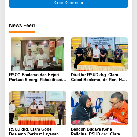
News Feed
RSCG Boalemo dan Kejari
Direktur RSUD drg. Clara
Perkuat Sinergi Rehabilitasi
Gobel Boalemo, dr. Roni H.
Medis bagi Penyalahguna
Imran Jalin Kerja Sama
Narkotika melalui Keadilan
Strategis Penguatan Layanan
Restoratif
Uronefrologi
RSUD drg. Clara Gobel
Bangun Budaya Kerja
Boalemo Perkuat Layanan
Religius, RSUD drg. Clara