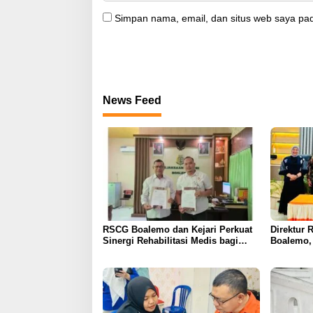
Simpan nama, email, dan situs web saya pad
News Feed
RSCG Boalemo dan Kejari Perkuat
Direktur 
Sinergi Rehabilitasi Medis bagi
Boalemo, 
Penyalahguna Narkotika melalui
Kerja Sam
Keadilan Restoratif
Layanan U