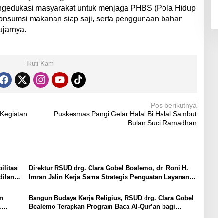
engedukasi masyarakat untuk menjaga PHBS (Pola Hidup
konsumsi makanan siap saji, serta penggunaan bahan
ujarnya.
Ikuti Kami
Pos berikutnya
 Kegiatan
Puskesmas Pangi Gelar Halal Bi Halal Sambut
Bulan Suci Ramadhan
litasi
Direktur RSUD drg. Clara Gobel Boalemo, dr. Roni H.
dilan
Imran Jalin Kerja Sama Strategis Penguatan Layanan
Uronefrologi
an
Bangun Budaya Kerja Religius, RSUD drg. Clara Gobel
.
Boalemo Terapkan Program Baca Al-Qur’an bagi
Seluruh Pegawai