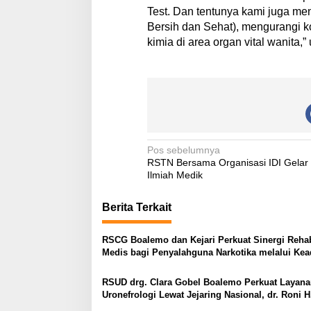
Test. Dan tentunya kami juga m
Bersih dan Sehat), mengurangi 
kimia di area organ vital wanita,” 
N
Pos sebelumnya
RSTN Bersama Organisasi IDI Gelar
a
Ilmiah Medik
v
Berita Terkait
i
g
RSCG Boalemo dan Kejari Perkuat Sinergi Rehabi
a
Medis bagi Penyalahguna Narkotika melalui Kea
Restoratif
s
RSUD drg. Clara Gobel Boalemo Perkuat Layan
i
Uronefrologi Lewat Jejaring Nasional, dr. Roni H
p
Imran: Tingkatkan Akses Layanan Spesialistik