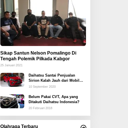
Sikap Santun Nelson Pomalingo Di
Tengah Polemik Pilkada Kabgor
25 Januari 2021
Daihatsu Santai Penjualan
Sirion Kalah Jauh dari Mobil
LCGC
10 September 2020
Belum Pakai CVT, Apa yang
Ditakuti Daihatsu Indonesia?
20 Februari 2018
Olahraga Terbaru