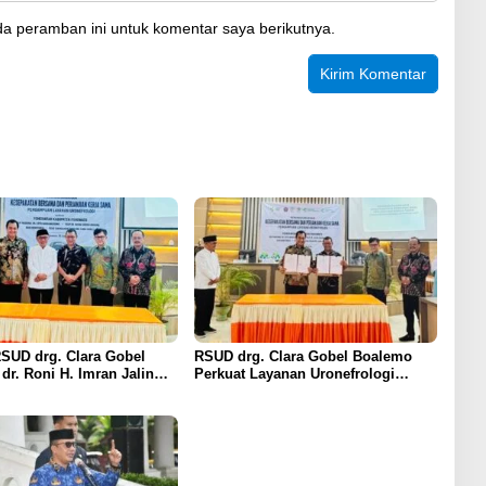
a peramban ini untuk komentar saya berikutnya.
RSUD drg. Clara Gobel
RSUD drg. Clara Gobel Boalemo
dr. Roni H. Imran Jalin
Perkuat Layanan Uronefrologi
a Strategis Penguatan
Lewat Jejaring Nasional, dr. Roni H.
ronefrologi
Imran: Tingkatkan Akses Layanan
Spesialistik