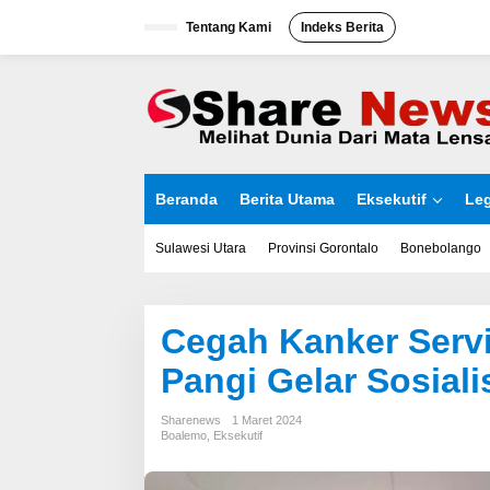
L
Tentang Kami
Indeks Berita
e
w
a
t
i
k
e
k
o
Beranda
Berita Utama
Eksekutif
Leg
n
t
e
Sulawesi Utara
Provinsi Gorontalo
Bonebolango
n
Cegah Kanker Servi
Pangi Gelar Sosiali
Sharenews
1 Maret 2024
Boalemo
,
Eksekutif