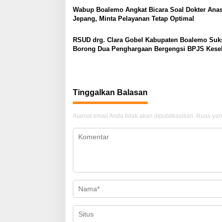
o
Wabup Boalemo Angkat Bicara Soal Dokter Anas
Jepang, Minta Pelayanan Tetap Optimal
s
RSUD drg. Clara Gobel Kabupaten Boalemo Suk
Borong Dua Penghargaan Bergengsi BPJS Kese
2026
Tinggalkan Balasan
Alamat email Anda tidak akan dipublikasikan.
Ruas yan