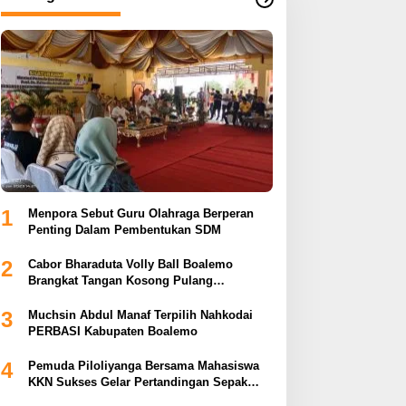
1
Menpora Sebut Guru Olahraga Berperan
Penting Dalam Pembentukan SDM
2
Cabor Bharaduta Volly Ball Boalemo
Brangkat Tangan Kosong Pulang
Membuahkan Hasil
3
Muchsin Abdul Manaf Terpilih Nahkodai
PERBASI Kabupaten Boalemo
4
Pemuda Piloliyanga Bersama Mahasiswa
KKN Sukses Gelar Pertandingan Sepak
Bola LPP