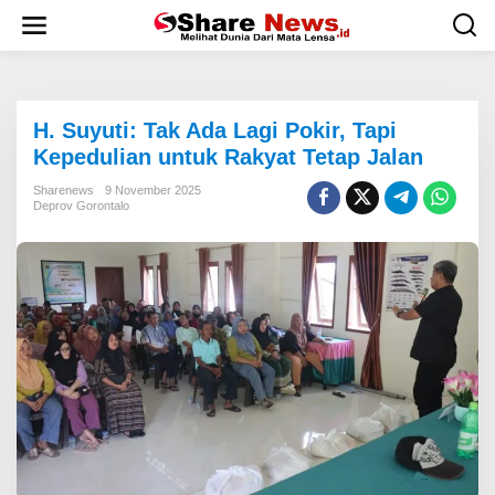
L
e
w
a
t
i
H. Suyuti: Tak Ada Lagi Pokir, Tapi
k
e
Kepedulian untuk Rakyat Tetap Jalan
k
o
Sharenews
9 November 2025
Deprov Gorontalo
n
t
e
n