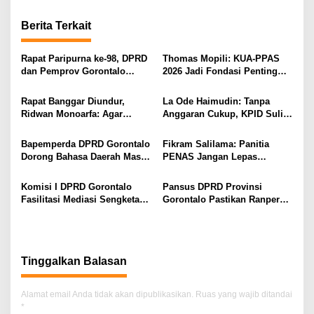
i
g
Berita Terkait
a
s
Rapat Paripurna ke-98, DPRD
Thomas Mopili: KUA-PPAS
dan Pemprov Gorontalo
2026 Jadi Fondasi Penting
i
Teken Nota Kesepakatan KUA-
Perubahan APBD Gorontalo
PPAS 2026
p
Rapat Banggar Diundur,
La Ode Haimudin: Tanpa
Ridwan Monoarfa: Agar
Anggaran Cukup, KPID Sulit
o
Pembahasan Perubahan
Cegah Penyebaran Hoaks
s
APBD Lebih Komprehensif
Bapemperda DPRD Gorontalo
Fikram Salilama: Panitia
Dorong Bahasa Daerah Masuk
PENAS Jangan Lepas
Kurikulum Wajib Sekolah
Tangan, DPRD Siap Bentuk
Pansus
Komisi I DPRD Gorontalo
Pansus DPRD Provinsi
Fasilitasi Mediasi Sengketa
Gorontalo Pastikan Ranperda
Sewa Kendaraan PENAS XVII
Pajak Tidak Bebani
Masyarakat Kecil
Tinggalkan Balasan
Alamat email Anda tidak akan dipublikasikan.
Ruas yang wajib ditandai
*