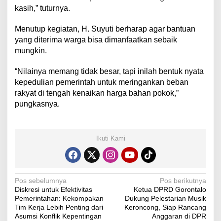
kasih,” tuturnya.
Menutup kegiatan, H. Suyuti berharap agar bantuan
yang diterima warga bisa dimanfaatkan sebaik
mungkin.
“Nilainya memang tidak besar, tapi inilah bentuk nyata
kepedulian pemerintah untuk meringankan beban
rakyat di tengah kenaikan harga bahan pokok,”
pungkasnya.
Ikuti Kami
N
Pos sebelumnya
Pos berikutnya
Diskresi untuk Efektivitas
Ketua DPRD Gorontalo
a
Pemerintahan: Kekompakan
Dukung Pelestarian Musik
v
Tim Kerja Lebih Penting dari
Keroncong, Siap Rancang
Asumsi Konflik Kepentingan
Anggaran di DPR