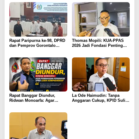
Rapat Paripurna ke-98, DPRD
Thomas Mopili: KUA-PPAS
dan Pemprov Gorontalo
2026 Jadi Fondasi Penting
Teken Nota Kesepakatan KUA-
Perubahan APBD Gorontalo
PPAS 2026
Rapat Banggar Diundur,
La Ode Haimudin: Tanpa
Ridwan Monoarfa: Agar
Anggaran Cukup, KPID Sulit
Pembahasan Perubahan
Cegah Penyebaran Hoaks
APBD Lebih Komprehensif