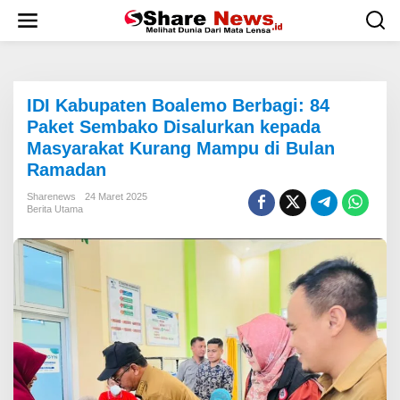
L
e
w
a
t
i
IDI Kabupaten Boalemo Berbagi: 84
k
e
Paket Sembako Disalurkan kepada
k
Masyarakat Kurang Mampu di Bulan
o
Ramadan
n
t
Sharenews
24 Maret 2025
e
Berita Utama
n