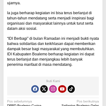
ujarnya.
Ia juga berharap kegiatan ini bisa terus berlanjut di
tahun-tahun mendatang serta menjadi inspirasi bagi
organisasi dan masyarakat lainnya untuk turut serta
dalam aksi sosial.
“IDI Berbagi” di bulan Ramadan ini menjadi bukti nyata
bahwa solidaritas dan keikhlasan dapat memberikan
dampak besar bagi masyarakat yang membutuhkan.
IDI Kabupaten Boalemo berharap kegiatan ini dapat
terus berlanjut dan menjangkau lebih banyak
penerima manfaat di masa mendatang.
Ikuti Kami
N
Pos sebelumnya
Pos berikutnya
DPRD Boalemo Curiga
Satlantas Boalemo Gelar