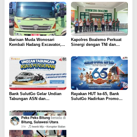
Barisan Muda Wonosari
Kapolres Boalemo Perkuat
Kembali Hadang Excavator,
Sinergi dengan TNI dan
Total 6 Alat Berat Berhasil
Kejaksaan Lewat Kunjungan
Dipulangkan
Silaturahmi
Bank SulutGo Gelar Undian
Rayakan HUT ke-65, Bank
Tabungan ASN dan
SulutGo Hadirkan Promo
Pensiunan, Hadiah 2 Mobil
Turun Bunga Kredit bagi
dan 51 Sepeda Motor
ASN, PPPK, dan Pensiunan