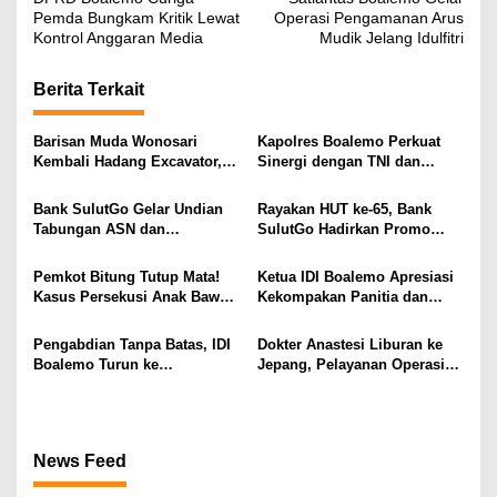
a
Pemda Bungkam Kritik Lewat
Operasi Pengamanan Arus
v
Kontrol Anggaran Media
Mudik Jelang Idulfitri
i
Berita Terkait
g
a
Barisan Muda Wonosari
Kapolres Boalemo Perkuat
s
Kembali Hadang Excavator,
Sinergi dengan TNI dan
Total 6 Alat Berat Berhasil
Kejaksaan Lewat Kunjungan
i
Dipulangkan
Silaturahmi
Bank SulutGo Gelar Undian
Rayakan HUT ke-65, Bank
p
Tabungan ASN dan
SulutGo Hadirkan Promo
Pensiunan, Hadiah 2 Mobil
Turun Bunga Kredit bagi
o
dan 51 Sepeda Motor
ASN, PPPK, dan Pensiunan
Pemkot Bitung Tutup Mata!
Ketua IDI Boalemo Apresiasi
s
Kasus Persekusi Anak Bawah
Kekompakan Panitia dan
Umur Dibiarkan Terkatung-
Dedikasi Tenaga Kesehatan
Katung Tanpa Atensi
pada HBDI ke-118
Pengabdian Tanpa Batas, IDI
Dokter Anastesi Liburan ke
Boalemo Turun ke
Jepang, Pelayanan Operasi
Paguyaman Pantai Layani
RSUD Clara Gobel Jadi
Masyarakat
Korban
News Feed