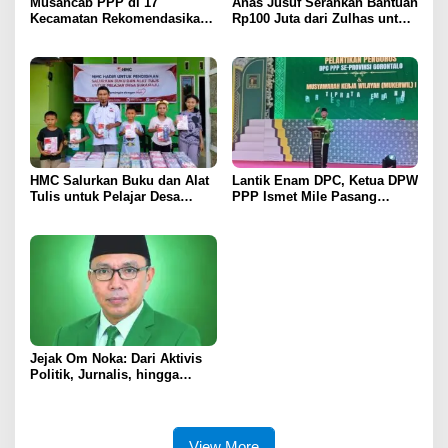
Musancab PPP di 17
Anas Jusuf Serahkan Bantuan
Kecamatan Rekomendasikan
Rp100 Juta dari Zulhas untuk
Zamroni Mile Cabup Bone
Pembangunan Masjid At-
Bolango 2031–2035
Tanwir UMGO
HMC Salurkan Buku dan Alat
Lantik Enam DPC, Ketua DPW
Tulis untuk Pelajar Desa
PPP Ismet Mile Pasang
Sukamaju, Ryan Noho:
Target Tambah Kursi di DPRD
Pendidikan Investasi Masa
Depan
Jejak Om Noka: Dari Aktivis
Politik, Jurnalis, hingga
Kembali ke Dunia Politik
View More