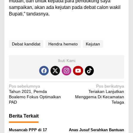
mudah, dan untuk kepada para pendukung saya
sampaikan, akan ada kejutan pada debat calon wakil
Bupati,” tandasnya.
Debat kandidat
Hendra hemeto
Kejutan
Ikuti Kami
N
Pos sebelumnya
Pos berikutnya
Tahun 2021, Pemda
Teriakan Lanjutkan
a
Boalemo Fokus Optimalkan
Menggema Di Kecamatan
v
PAD
Telaga
i
Berita Terkait
g
a
Musancab PPP di 17
Anas Jusuf Serahkan Bantuan