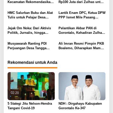
s
Kecamatan Rekomendasikan
Rp100 Juta dari Zulhas untuk
Zamroni Mile Cabup Bone
Pembangunan Masjid At-
i
Bolango 2031–2035
Tanwir UMGO
HMC Salurkan Buku dan Alat
Lantik Enam DPC, Ketua DPW
p
Tulis untuk Pelajar Desa
PPP Ismet Mile Pasang
Sukamaju, Ryan Noho:
Target Tambah Kursi di DPRD
o
Pendidikan Investasi Masa
Jejak Om Noka: Dari Aktivis
Pelantikan Akbar PAN di
s
Depan
Politik, Jurnalis, hingga
Gorontalo, Kehadiran Zulhas
Kembali ke Dunia Politik
dan Artis Nasional Curi
Perhatian Publik
Musyawarah Ranting PDI
Ali Imran Resmi Pimpin PKB
Perjuangan Desa Tangga
Boalemo, Diharapkan Mampu
Barito Berjalan Lancar, Wilan
Panaskan Mesin Partai
Kuuna Nahkodai Ranting
Menuju Kontestasi Politik
Periode 2025–2030
Rekomendasi untuk Anda
5 Stategi Jitu Nelson-Hendra
NDH : Dirgahayu Kabupaten
Tangani Covid-19
Gorontalo Ke-347