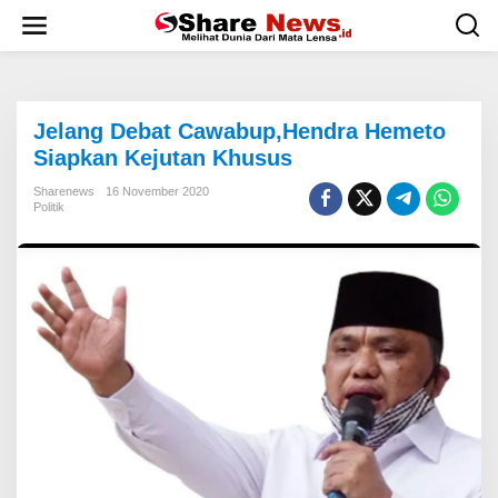
L
e
w
a
t
i
Jelang Debat Cawabup,Hendra Hemeto
k
e
Siapkan Kejutan Khusus
k
o
Sharenews
16 November 2020
Politik
n
t
e
n