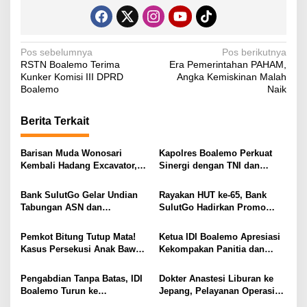
N
Pos sebelumnya
Pos berikutnya
RSTN Boalemo Terima
Era Pemerintahan PAHAM,
a
Kunker Komisi III DPRD
Angka Kemiskinan Malah
v
Boalemo
Naik
i
Berita Terkait
g
a
Barisan Muda Wonosari
Kapolres Boalemo Perkuat
s
Kembali Hadang Excavator,
Sinergi dengan TNI dan
Total 6 Alat Berat Berhasil
Kejaksaan Lewat Kunjungan
i
Dipulangkan
Silaturahmi
Bank SulutGo Gelar Undian
Rayakan HUT ke-65, Bank
p
Tabungan ASN dan
SulutGo Hadirkan Promo
Pensiunan, Hadiah 2 Mobil
Turun Bunga Kredit bagi
o
dan 51 Sepeda Motor
ASN, PPPK, dan Pensiunan
Pemkot Bitung Tutup Mata!
Ketua IDI Boalemo Apresiasi
s
Kasus Persekusi Anak Bawah
Kekompakan Panitia dan
Umur Dibiarkan Terkatung-
Dedikasi Tenaga Kesehatan
Katung Tanpa Atensi
pada HBDI ke-118
Pengabdian Tanpa Batas, IDI
Dokter Anastesi Liburan ke
Boalemo Turun ke
Jepang, Pelayanan Operasi
Paguyaman Pantai Layani
RSUD Clara Gobel Jadi