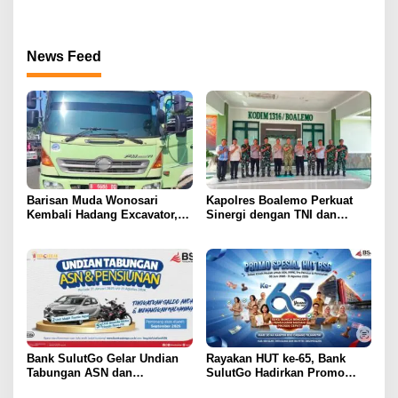
Masyarakat
Korban
News Feed
Barisan Muda Wonosari
Kapolres Boalemo Perkuat
Kembali Hadang Excavator,
Sinergi dengan TNI dan
Total 6 Alat Berat Berhasil
Kejaksaan Lewat Kunjungan
Dipulangkan
Silaturahmi
Bank SulutGo Gelar Undian
Rayakan HUT ke-65, Bank
Tabungan ASN dan
SulutGo Hadirkan Promo
Pensiunan, Hadiah 2 Mobil
Turun Bunga Kredit bagi