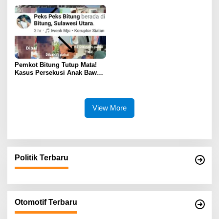
dan 51 Sepeda Motor
ASN, PPPK, dan Pensiunan
Pemkot Bitung Tutup Mata!
Kasus Persekusi Anak Bawah
Umur Dibiarkan Terkatung-
Katung Tanpa Atensi
View More
Politik Terbaru
Otomotif Terbaru