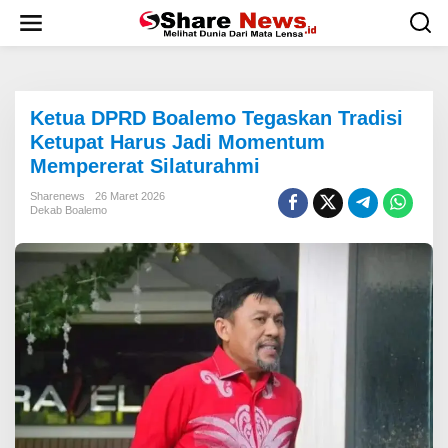
L
e
w
a
t
i
Ketua DPRD Boalemo Tegaskan Tradisi
k
e
Ketupat Harus Jadi Momentum
k
Mempererat Silaturahmi
o
n
Sharenews
26 Maret 2026
t
Dekab Boalemo
e
n