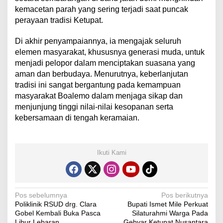
kemacetan parah yang sering terjadi saat puncak
perayaan tradisi Ketupat.
​Di akhir penyampaiannya, ia mengajak seluruh
elemen masyarakat, khususnya generasi muda, untuk
menjadi pelopor dalam menciptakan suasana yang
aman dan berbudaya. Menurutnya, keberlanjutan
tradisi ini sangat bergantung pada kemampuan
masyarakat Boalemo dalam menjaga sikap dan
menjunjung tinggi nilai-nilai kesopanan serta
kebersamaan di tengah keramaian.
Ikuti Kami
N
Pos sebelumnya
Pos berikutnya
Poliklinik RSUD drg. Clara
Bupati Ismet Mile Perkuat
a
Gobel Kembali Buka Pasca
Silaturahmi Warga Pada
Libur Lebaran
Gebyar Ketupat Nusantara