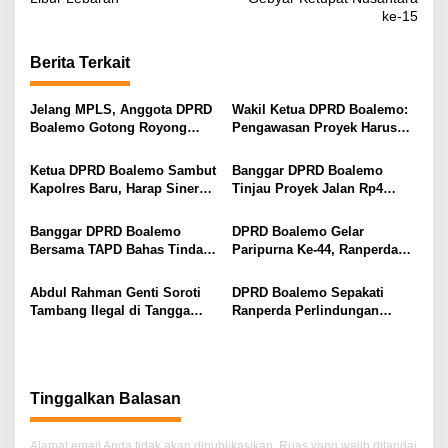
v
ke-15
i
g
Berita Terkait
a
s
Jelang MPLS, Anggota DPRD
Wakil Ketua DPRD Boalemo:
Boalemo Gotong Royong
Pengawasan Proyek Harus
i
Siapkan Sekolah Rakyat
Maksimal Demi Kepentingan
Terintegrasi 71
Masyarakat
p
Ketua DPRD Boalemo Sambut
Banggar DPRD Boalemo
Kapolres Baru, Harap Sinergi
Tinjau Proyek Jalan Rp4
o
Perkuat Keamanan dan
Miliar, Pastikan LPJ APBD
s
Pembangunan
2025 Sesuai Realisasi
Banggar DPRD Boalemo
DPRD Boalemo Gelar
Bersama TAPD Bahas Tindak
Paripurna Ke-44, Ranperda
Lanjut Hasil Paripurna
Perlindungan dan
Pertanggungjawaban APBD
Pemberdayaan Usaha Mikro
Abdul Rahman Genti Soroti
DPRD Boalemo Sepakati
2025
Disetujui Bersama
Tambang Ilegal di Tangga
Ranperda Perlindungan
Barito, Minta Pemerintah
Usaha Mikro, Husain Etango:
Segera Bertindak
Wujud Komitmen Perkuat
Ekonomi Daerah
Tinggalkan Balasan
Alamat email Anda tidak akan dipublikasikan.
Ruas yang wajib ditandai