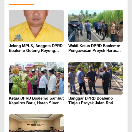
Jelang MPLS, Anggota DPRD
Wakil Ketua DPRD Boalemo:
Boalemo Gotong Royong
Pengawasan Proyek Harus
Siapkan Sekolah Rakyat
Maksimal Demi Kepentingan
Terintegrasi 71
Masyarakat
Ketua DPRD Boalemo Sambut
Banggar DPRD Boalemo
Kapolres Baru, Harap Sinergi
Tinjau Proyek Jalan Rp4
Perkuat Keamanan dan
Miliar, Pastikan LPJ APBD
Pembangunan
2025 Sesuai Realisasi