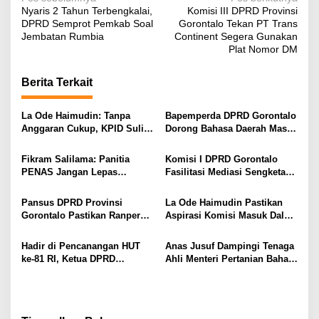
N
Nyaris 2 Tahun Terbengkalai,
Komisi III DPRD Provinsi
a
DPRD Semprot Pemkab Soal
Gorontalo Tekan PT Trans
v
Jembatan Rumbia
Continent Segera Gunakan
Plat Nomor DM
i
g
Berita Terkait
a
s
La Ode Haimudin: Tanpa
Bapemperda DPRD Gorontalo
Anggaran Cukup, KPID Sulit
Dorong Bahasa Daerah Masuk
i
Cegah Penyebaran Hoaks
Kurikulum Wajib Sekolah
p
Fikram Salilama: Panitia
Komisi I DPRD Gorontalo
PENAS Jangan Lepas
Fasilitasi Mediasi Sengketa
o
Tangan, DPRD Siap Bentuk
Sewa Kendaraan PENAS XVII
s
Pansus
Pansus DPRD Provinsi
La Ode Haimudin Pastikan
Gorontalo Pastikan Ranperda
Aspirasi Komisi Masuk Dalam
Pajak Tidak Bebani
Rancangan KUA-PPAS
Masyarakat Kecil
Perubahan
Hadir di Pencanangan HUT
Anas Jusuf Dampingi Tenaga
ke-81 RI, Ketua DPRD
Ahli Menteri Pertanian Bahas
Provinsi Gorontalo Ajak
Hilirisasi dan Swasembada
Masyarakat Pasang Bendera
Gula di PT PG Gorontalo
Merah Putih