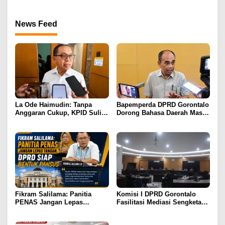
News Feed
La Ode Haimudin: Tanpa
Bapemperda DPRD Gorontalo
Anggaran Cukup, KPID Sulit
Dorong Bahasa Daerah Masuk
Cegah Penyebaran Hoaks
Kurikulum Wajib Sekolah
Fikram Salilama: Panitia
Komisi I DPRD Gorontalo
PENAS Jangan Lepas
Fasilitasi Mediasi Sengketa
Tangan, DPRD Siap Bentuk
Sewa Kendaraan PENAS XVII
Pansus