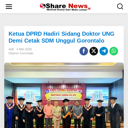
L
e
w
a
t
i
Ketua DPRD Hadiri Sidang Doktor UNG
k
e
Demi Cetak SDM Unggul Gorontalo
k
o
Adit
4 Mei 2026
Deprov Gorontalo
n
t
e
n