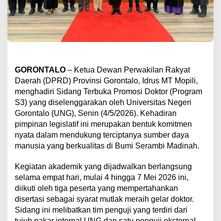
GORONTALO
– Ketua Dewan Perwakilan Rakyat
Daerah (DPRD) Provinsi Gorontalo, Idrus MT Mopili,
menghadiri Sidang Terbuka Promosi Doktor (Program
S3) yang diselenggarakan oleh Universitas Negeri
Gorontalo (UNG), Senin (4/5/2026). Kehadiran
pimpinan legislatif ini merupakan bentuk komitmen
nyata dalam mendukung terciptanya sumber daya
manusia yang berkualitas di Bumi Serambi Madinah.
​Kegiatan akademik yang dijadwalkan berlangsung
selama empat hari, mulai 4 hingga 7 Mei 2026 ini,
diikuti oleh tiga peserta yang mempertahankan
disertasi sebagai syarat mutlak meraih gelar doktor.
Sidang ini melibatkan tim penguji yang terdiri dari
tujuh pakar internal UNG dan satu penguji eksternal