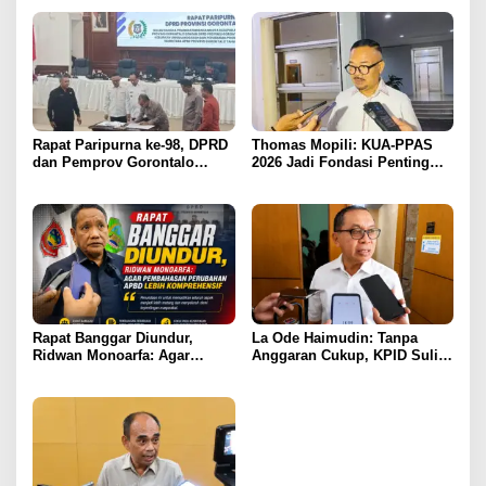
Rapat Paripurna ke-98, DPRD
Thomas Mopili: KUA-PPAS
dan Pemprov Gorontalo
2026 Jadi Fondasi Penting
Teken Nota Kesepakatan KUA-
Perubahan APBD Gorontalo
PPAS 2026
Rapat Banggar Diundur,
La Ode Haimudin: Tanpa
Ridwan Monoarfa: Agar
Anggaran Cukup, KPID Sulit
Pembahasan Perubahan
Cegah Penyebaran Hoaks
APBD Lebih Komprehensif