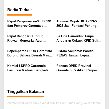
g
Berita Terkait
a
s
Rapat Paripurna ke-98, DPRD
Thomas Mopili: KUA-PPAS
i
dan Pemprov Gorontalo
2026 Jadi Fondasi Penting
Teken Nota Kesepakatan KUA-
Perubahan APBD Gorontalo
p
PPAS 2026
Rapat Banggar Diundur,
La Ode Haimudin: Tanpa
o
Ridwan Monoarfa: Agar
Anggaran Cukup, KPID Sulit
s
Pembahasan Perubahan
Cegah Penyebaran Hoaks
APBD Lebih Komprehensif
Bapemperda DPRD Gorontalo
Fikram Salilama: Panitia
Dorong Bahasa Daerah Masuk
PENAS Jangan Lepas
Kurikulum Wajib Sekolah
Tangan, DPRD Siap Bentuk
Pansus
Komisi I DPRD Gorontalo
Pansus DPRD Provinsi
Fasilitasi Mediasi Sengketa
Gorontalo Pastikan Ranperda
Sewa Kendaraan PENAS XVII
Pajak Tidak Bebani
Masyarakat Kecil
Tinggalkan Balasan
Alamat email Anda tidak akan dipublikasikan.
Ruas yang wajib ditandai
*