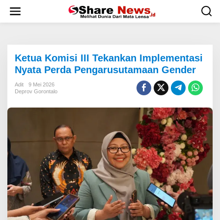
L
e
w
a
t
i
Ketua Komisi III Tekankan Implementasi
k
e
Nyata Perda Pengarusutamaan Gender
k
o
Adit
9 Mei 2026
Deprov Gorontalo
n
t
e
n