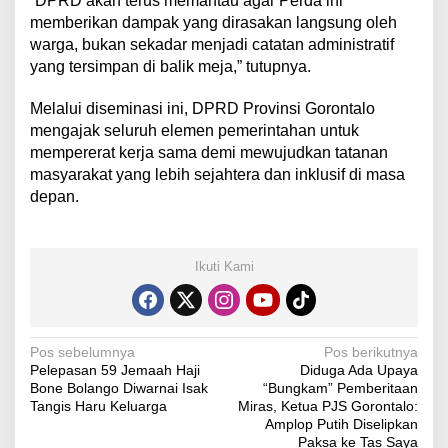
​“DPRD akan terus memantau agar Perda ini
memberikan dampak yang dirasakan langsung oleh
warga, bukan sekadar menjadi catatan administratif
yang tersimpan di balik meja,” tutupnya.
​Melalui diseminasi ini, DPRD Provinsi Gorontalo
mengajak seluruh elemen pemerintahan untuk
mempererat kerja sama demi mewujudkan tatanan
masyarakat yang lebih sejahtera dan inklusif di masa
depan.
Ikuti Kami
N
Pos sebelumnya
Pos berikutnya
Pelepasan 59 Jemaah Haji
Diduga Ada Upaya
a
Bone Bolango Diwarnai Isak
“Bungkam” Pemberitaan
v
Tangis Haru Keluarga
Miras, Ketua PJS Gorontalo:
Amplop Putih Diselipkan
i
Paksa ke Tas Saya