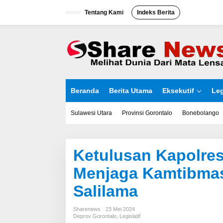
L
Tentang Kami
Indeks Berita
e
w
a
t
i
k
e
k
o
Beranda
Berita Utama
Eksekutif
Leg
n
t
e
Sulawesi Utara
Provinsi Gorontalo
Bonebolango
n
Ketulusan Kapolre
Menjaga Kamtibmas
Salilama
Sharenews
23 Mei 2024
Deprov Gorontalo
,
Legislatif