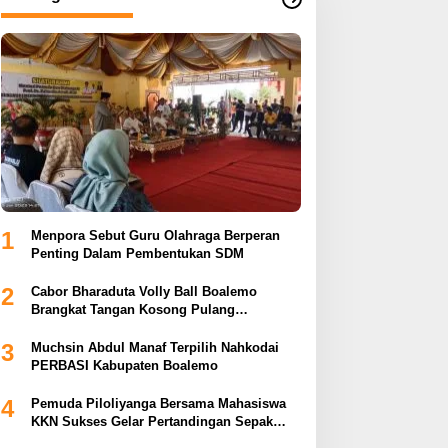
1
Menpora Sebut Guru Olahraga Berperan
Penting Dalam Pembentukan SDM
2
Cabor Bharaduta Volly Ball Boalemo
Brangkat Tangan Kosong Pulang
Membuahkan Hasil
3
Muchsin Abdul Manaf Terpilih Nahkodai
PERBASI Kabupaten Boalemo
4
Pemuda Piloliyanga Bersama Mahasiswa
KKN Sukses Gelar Pertandingan Sepak
Bola LPP