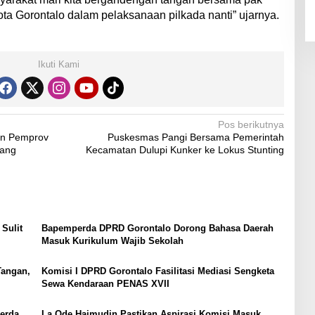
a Gorontalo dalam pelaksanaan pilkada nanti” ujarnya.
Ikuti Kami
Pos berikutnya
an Pemprov
Puskesmas Pangi Bersama Pemerintah
Yang
Kecamatan Dulupi Kunker ke Lokus Stunting
Sulit
Bapemperda DPRD Gorontalo Dorong Bahasa Daerah
Masuk Kurikulum Wajib Sekolah
Tangan,
Komisi I DPRD Gorontalo Fasilitasi Mediasi Sengketa
Sewa Kendaraan PENAS XVII
erda
La Ode Haimudin Pastikan Aspirasi Komisi Masuk