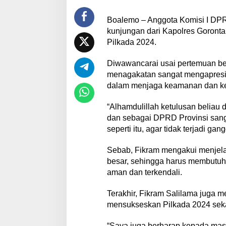
Boalemo – Anggota Komisi I DPR
kunjungan dari Kapolres Goront
Pilkada 2024.
Diwawancarai usai pertemuan be
menagakatan sangat mengapresi
dalam menjaga keamanan dan ket
“Alhamdulillah ketulusan beliau
dan sebagai DPRD Provinsi sang
seperti itu, agar tidak terjadi g
Sebab, Fikram mengakui menjelang 
besar, sehingga harus membutuh
aman dan terkendali.
Terakhir, Fikram Salilama juga 
mensukseskan Pilkada 2024 seka
“Saya juga berharap kepada mas