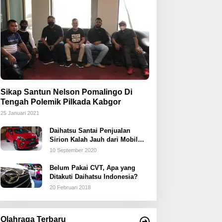
Sikap Santun Nelson Pomalingo Di
Tengah Polemik Pilkada Kabgor
25 Januari 2021
Daihatsu Santai Penjualan
Sirion Kalah Jauh dari Mobil
LCGC
10 September 2020
Belum Pakai CVT, Apa yang
Ditakuti Daihatsu Indonesia?
20 Februari 2018
Olahraga Terbaru