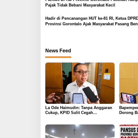
s
Pajak Tidak Bebani Masyarakat Kecil
Hadir di Pencanangan HUT ke-81 RI, Ketua DPR
Provinsi Gorontalo Ajak Masyarakat Pasang Ben
Merah Putih
News Feed
La Ode Haimudin: Tanpa Anggaran
Bapemper
Cukup, KPID Sulit Cegah
Dorong B
Penyebaran Hoaks
Kurikulu