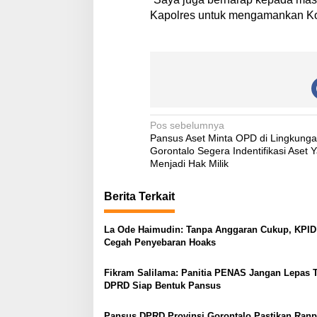
Kapolres untuk mengamankan Kot
N
Pos sebelumnya
Pansus Aset Minta OPD di Lingkung
a
Gorontalo Segera Indentifikasi Aset 
v
Menjadi Hak Milik
i
Berita Terkait
g
a
La Ode Haimudin: Tanpa Anggaran Cukup, KPID 
Cegah Penyebaran Hoaks
s
i
Fikram Salilama: Panitia PENAS Jangan Lepas 
p
DPRD Siap Bentuk Pansus
o
Pansus DPRD Provinsi Gorontalo Pastikan Ranp