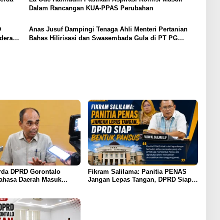
Dalam Rancangan KUA-PPAS Perubahan
D
Anas Jusuf Dampingi Tenaga Ahli Menteri Pertanian
dera
Bahas Hilirisasi dan Swasembada Gula di PT PG
Gorontalo
da DPRD Gorontalo
Fikram Salilama: Panitia PENAS
ahasa Daerah Masuk
Jangan Lepas Tangan, DPRD Siap
m Wajib Sekolah
Bentuk Pansus