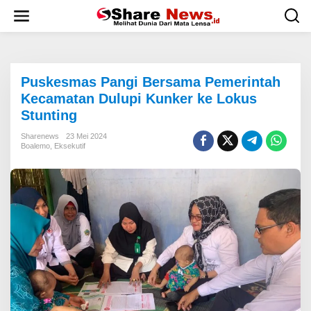
L
e
w
a
t
i
Puskesmas Pangi Bersama Pemerintah
k
e
Kecamatan Dulupi Kunker ke Lokus
k
Stunting
o
n
Sharenews
23 Mei 2024
t
Boalemo
,
Eksekutif
e
n