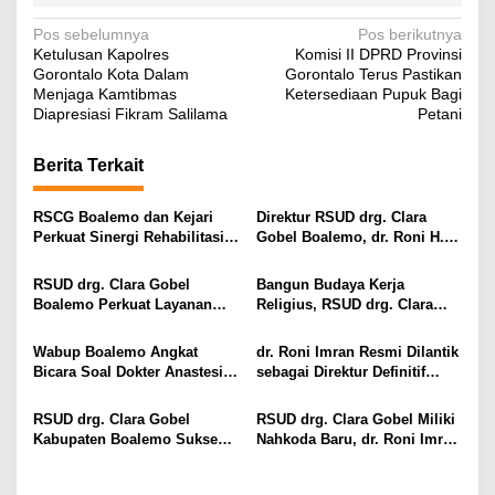
N
Pos sebelumnya
Pos berikutnya
Ketulusan Kapolres
Komisi II DPRD Provinsi
a
Gorontalo Kota Dalam
Gorontalo Terus Pastikan
v
Menjaga Kamtibmas
Ketersediaan Pupuk Bagi
Diapresiasi Fikram Salilama
Petani
i
g
Berita Terkait
a
s
RSCG Boalemo dan Kejari
Direktur RSUD drg. Clara
Perkuat Sinergi Rehabilitasi
Gobel Boalemo, dr. Roni H.
i
Medis bagi Penyalahguna
Imran Jalin Kerja Sama
Narkotika melalui Keadilan
Strategis Penguatan Layanan
p
RSUD drg. Clara Gobel
Bangun Budaya Kerja
Restoratif
Uronefrologi
Boalemo Perkuat Layanan
Religius, RSUD drg. Clara
o
Uronefrologi Lewat Jejaring
Gobel Boalemo Terapkan
s
Nasional, dr. Roni H. Imran:
Program Baca Al-Qur’an bagi
Wabup Boalemo Angkat
dr. Roni Imran Resmi Dilantik
Tingkatkan Akses Layanan
Seluruh Pegawai
Bicara Soal Dokter Anastesi
sebagai Direktur Definitif
Spesialistik
ke Jepang, Minta Pelayanan
RSUD drg. Clara Gobel
Tetap Optimal
Boalemo
RSUD drg. Clara Gobel
RSUD drg. Clara Gobel Miliki
Kabupaten Boalemo Sukses
Nahkoda Baru, dr. Roni Imran
Borong Dua Penghargaan
Diharapkan Tingkatkan Mutu
Bergengsi BPJS Kesehatan
Pelayanan