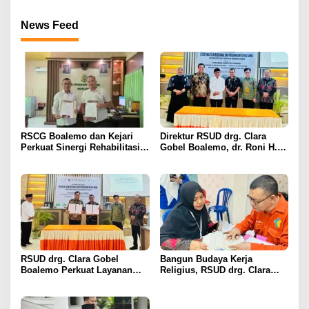
2026
News Feed
RSCG Boalemo dan Kejari
Direktur RSUD drg. Clara
Perkuat Sinergi Rehabilitasi
Gobel Boalemo, dr. Roni H.
Medis bagi Penyalahguna
Imran Jalin Kerja Sama
Narkotika melalui Keadilan
Strategis Penguatan Layanan
Restoratif
Uronefrologi
RSUD drg. Clara Gobel
Bangun Budaya Kerja
Boalemo Perkuat Layanan
Religius, RSUD drg. Clara
Uronefrologi Lewat Jejaring
Gobel Boalemo Terapkan
Nasional, dr. Roni H. Imran:
Program Baca Al-Qur’an bagi
Tingkatkan Akses Layanan
Seluruh Pegawai