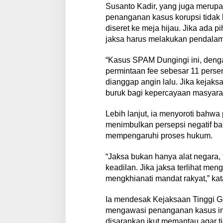
Susanto Kadir, yang juga merup
penanganan kasus korupsi tidak 
diseret ke meja hijau. Jika ada p
jaksa harus melakukan pendalam
“Kasus SPAM Dungingi ini, deng
permintaan fee sebesar 11 perse
dianggap angin lalu. Jika kejaks
buruk bagi kepercayaan masyarak
Lebih lanjut, ia menyoroti bahwa
menimbulkan persepsi negatif bah
mempengaruhi proses hukum.
“Jaksa bukan hanya alat negara,
keadilan. Jika jaksa terlihat me
mengkhianati mandat rakyat,” kat
Ia mendesak Kejaksaan Tinggi G
mengawasi penanganan kasus ini
disarankan ikut memantau agar t