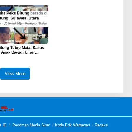
Motor
tung Tutup Mata! Kasus
i Anak Bawah Umur
 Terkatung-Katung Tanpa
View More
s ID
Pedoman Media Siber
Kode Etik Wartawan
Redaksi