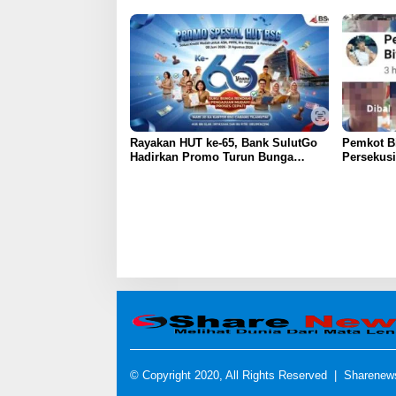
Rayakan HUT ke-65, Bank SulutGo
Pemkot Bi
Hadirkan Promo Turun Bunga
Persekus
Kredit bagi ASN, PPPK, dan
Dibiarkan
Pensiunan
Atensi
© Copyright 2020, All Rights Reserved |
Sharenew