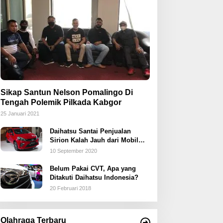
Sikap Santun Nelson Pomalingo Di
Tengah Polemik Pilkada Kabgor
25 Januari 2021
Daihatsu Santai Penjualan
Sirion Kalah Jauh dari Mobil
LCGC
10 September 2020
Belum Pakai CVT, Apa yang
Ditakuti Daihatsu Indonesia?
20 Februari 2018
Olahraga Terbaru