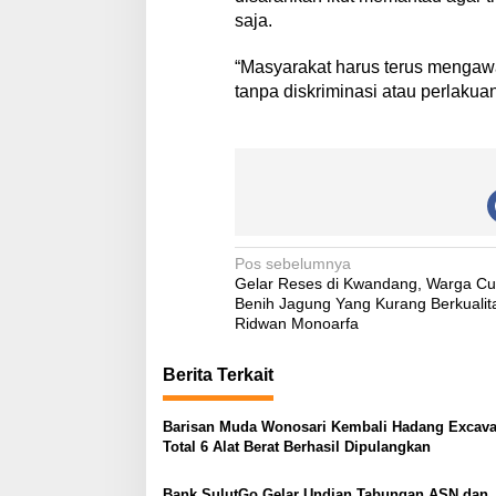
saja.
“Masyarakat harus terus mengawa
tanpa diskriminasi atau perlakuan
N
Pos sebelumnya
Gelar Reses di Kwandang, Warga Cu
a
Benih Jagung Yang Kurang Berkualit
v
Ridwan Monoarfa
i
Berita Terkait
g
a
Barisan Muda Wonosari Kembali Hadang Excava
Total 6 Alat Berat Berhasil Dipulangkan
s
i
Bank SulutGo Gelar Undian Tabungan ASN dan