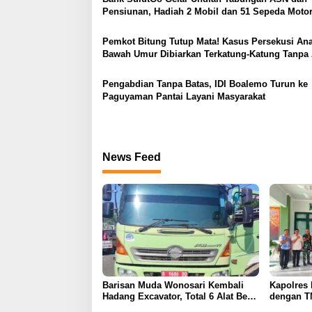
p
Pensiunan, Hadiah 2 Mobil dan 51 Sepeda Moto
o
Pemkot Bitung Tutup Mata! Kasus Persekusi An
s
Bawah Umur Dibiarkan Terkatung-Katung Tanpa 
Pengabdian Tanpa Batas, IDI Boalemo Turun ke
Paguyaman Pantai Layani Masyarakat
News Feed
Barisan Muda Wonosari Kembali
Kapolres 
Hadang Excavator, Total 6 Alat Berat
dengan T
Berhasil Dipulangkan
Kunjunga