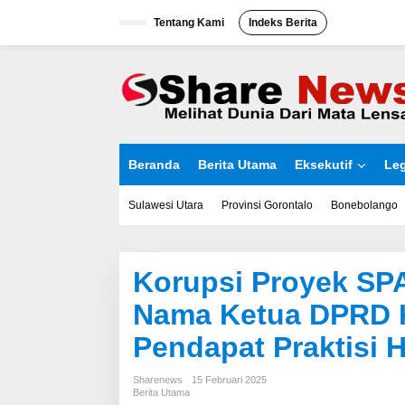
L
Tentang Kami
Indeks Berita
e
w
a
t
i
k
e
k
o
Beranda
Berita Utama
Eksekutif
Leg
n
t
e
Sulawesi Utara
Provinsi Gorontalo
Bonebolango
n
Korupsi Proyek SP
Nama Ketua DPRD K
Pendapat Praktisi 
Sharenews
15 Februari 2025
Berita Utama