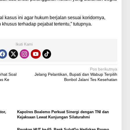
l kasus ini agar hukum berjalan sesuai koridornya,
 khusus terhadap pejabat tertentu,” tutupnya.
Ikuti Kami
Pos berikutnya
rhat Soal
Jelang Pelantikan, Bupati dan Wabup Terpilih
as Ke
Bonbol Jalani Tes Kesehatan
tor,
Kapolres Boalemo Perkuat Sinergi dengan TNI dan
Kejaksaan Lewat Kunjungan Silaturahmi
Rayakan HUT ke-65, Bank SulutGo Hadirkan Promo