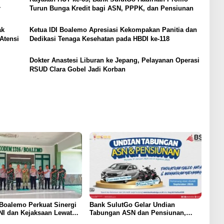
r
Turun Bunga Kredit bagi ASN, PPPK, dan Pensiunan
ak
Ketua IDI Boalemo Apresiasi Kekompakan Panitia dan
Atensi
Dedikasi Tenaga Kesehatan pada HBDI ke-118
Dokter Anastesi Liburan ke Jepang, Pelayanan Operasi
RSUD Clara Gobel Jadi Korban
Boalemo Perkuat Sinergi
Bank SulutGo Gelar Undian
NI dan Kejaksaan Lewat
Tabungan ASN dan Pensiunan,
n Silaturahmi
Hadiah 2 Mobil dan 51 Sepeda