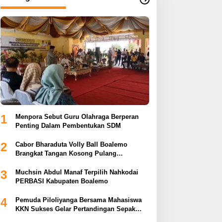
1
Menpora Sebut Guru Olahraga Berperan
Penting Dalam Pembentukan SDM
2
Cabor Bharaduta Volly Ball Boalemo
Brangkat Tangan Kosong Pulang
Membuahkan Hasil
3
Muchsin Abdul Manaf Terpilih Nahkodai
PERBASI Kabupaten Boalemo
4
Pemuda Piloliyanga Bersama Mahasiswa
KKN Sukses Gelar Pertandingan Sepak
Bola LPP