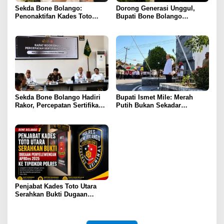
Sekda Bone Bolango:
Dorong Generasi Unggul,
Penonaktifan Kades Toto
Bupati Bone Bolango
Utara Sudah Sesuai Prosedur
Tekankan Pentingnya Literasi
dan Teknologi sejak Dini
Sekda Bone Bolango Hadiri
​Bupati Ismet Mile: Merah
Rakor, Percepatan Sertifikasi
Putih Bukan Sekadar
Aset Daerah Jadi Prioritas
Seremonial, Tapi Simbol
Persatuan dan Pengorbanan
Penjabat Kades Toto Utara
Serahkan Bukti Dugaan
Penyelewengan APBDes 2025
ke Tipidkor Polres Bone
Bolango