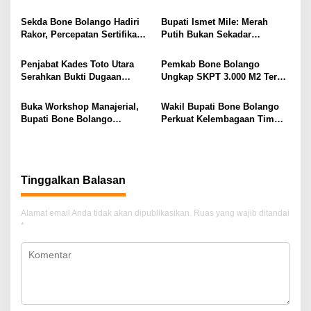
Utara Sudah Sesuai Prosedur
Tekankan Pentingnya Literasi
p
dan Teknologi sejak Dini
Sekda Bone Bolango Hadiri
​Bupati Ismet Mile: Merah
o
Rakor, Percepatan Sertifikasi
Putih Bukan Sekadar
s
Aset Daerah Jadi Prioritas
Seremonial, Tapi Simbol
Persatuan dan Pengorbanan
Penjabat Kades Toto Utara
Pemkab Bone Bolango
Serahkan Bukti Dugaan
Ungkap SKPT 3.000 M2 Terbit
Penyelewengan APBDes 2025
di Atas Aset Daerah, Kades
ke Tipidkor Polres Bone
Toto Utara Disorot
​Buka Workshop Manajerial,
Wakil Bupati Bone Bolango
Bolango
Bupati Bone Bolango
Perkuat Kelembagaan Tim
Tekankan Evaluasi Kinerja
Penyelesaian Kerugian
dan Tata Kelola Berintegritas
Daerah Lewat Konsultasi
Kemendagri dan Studi Tiru
Ke Pemkot Bandung
Tinggalkan Balasan
Alamat email Anda tidak akan dipublikasikan.
Ruas yang wajib ditandai
*