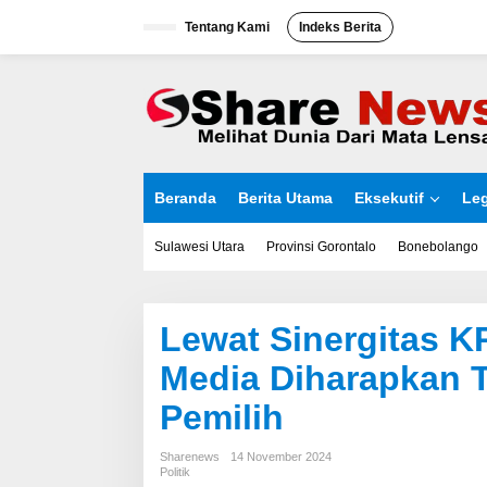
L
Tentang Kami
Indeks Berita
e
w
a
t
i
k
e
k
o
Beranda
Berita Utama
Eksekutif
Leg
n
t
e
Sulawesi Utara
Provinsi Gorontalo
Bonebolango
n
Lewat Sinergitas 
Media Diharapkan T
Pemilih
Sharenews
14 November 2024
Politik