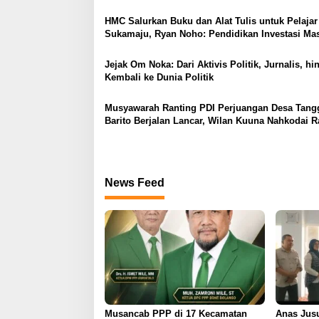
s
HMC Salurkan Buku dan Alat Tulis untuk Pelajar
i
Sukamaju, Ryan Noho: Pendidikan Investasi Ma
p
Depan
o
Jejak Om Noka: Dari Aktivis Politik, Jurnalis, hi
Kembali ke Dunia Politik
s
Musyawarah Ranting PDI Perjuangan Desa Tang
Barito Berjalan Lancar, Wilan Kuuna Nahkodai R
Periode 2025–2030
News Feed
Musancab PPP di 17 Kecamatan
Anas Jus