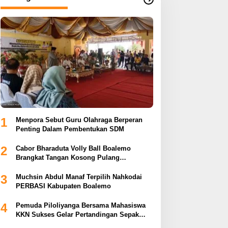
1
Menpora Sebut Guru Olahraga Berperan
Penting Dalam Pembentukan SDM
2
Cabor Bharaduta Volly Ball Boalemo
Brangkat Tangan Kosong Pulang
Membuahkan Hasil
3
Muchsin Abdul Manaf Terpilih Nahkodai
PERBASI Kabupaten Boalemo
4
Pemuda Piloliyanga Bersama Mahasiswa
KKN Sukses Gelar Pertandingan Sepak
Bola LPP