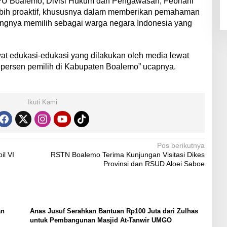
PU Boalemo, Divisi Hukum dan Pengawasan, Febriani
lebih proaktif, khususnya dalam memberikan pemahaman
ingnya memilih sebagai warga negara Indonesia yang
t edukasi-edukasi yang dilakukan oleh media lewat
 persen pemilih di Kabupaten Boalemo” ucapnya.
Ikuti Kami
Pos berikutnya
l VI
RSTN Boalemo Terima Kunjungan Visitasi Dikes
Provinsi dan RSUD Aloei Saboe
an
Anas Jusuf Serahkan Bantuan Rp100 Juta dari Zulhas
untuk Pembangunan Masjid At-Tanwir UMGO