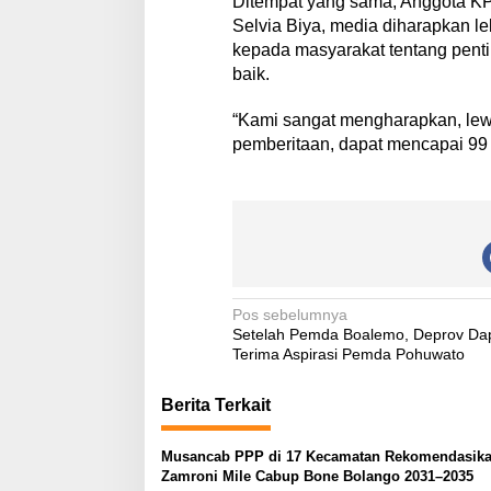
Ditempat yang sama, Anggota K
Selvia Biya, media diharapkan 
kepada masyarakat tentang pent
baik.
“Kami sangat mengharapkan, lewa
pemberitaan, dapat mencapai 99
N
Pos sebelumnya
Setelah Pemda Boalemo, Deprov Dapi
a
Terima Aspirasi Pemda Pohuwato
v
Berita Terkait
i
g
Musancab PPP di 17 Kecamatan Rekomendasik
a
Zamroni Mile Cabup Bone Bolango 2031–2035