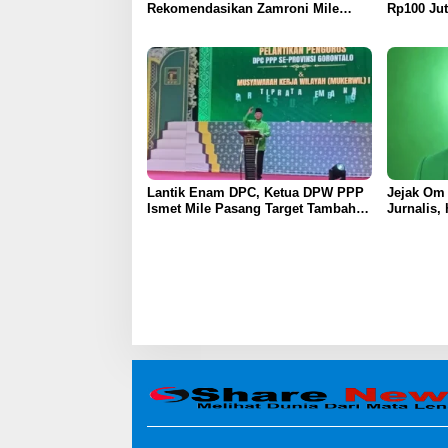
Rekomendasikan Zamroni Mile
Rp100 Jut
Cabup Bone Bolango 2031–2035
Pembangu
UMGO
Lantik Enam DPC, Ketua DPW PPP
Jejak Om N
Ismet Mile Pasang Target Tambah
Jurnalis,
Kursi di DPRD
Politik