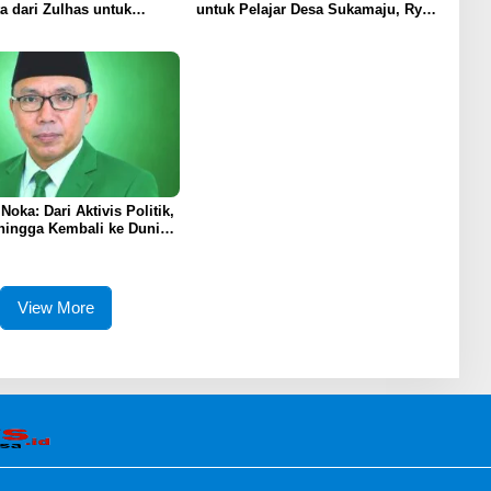
a dari Zulhas untuk
untuk Pelajar Desa Sukamaju, Ryan
nan Masjid At-Tanwir
Noho: Pendidikan Investasi Masa
Depan
oka: Dari Aktivis Politik,
 hingga Kembali ke Dunia
View More