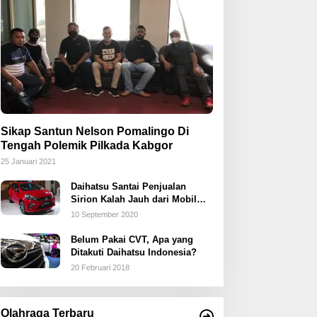
Sikap Santun Nelson Pomalingo Di
Tengah Polemik Pilkada Kabgor
25 Januari 2021
Daihatsu Santai Penjualan
Sirion Kalah Jauh dari Mobil
LCGC
10 September 2020
Belum Pakai CVT, Apa yang
Ditakuti Daihatsu Indonesia?
20 Februari 2018
Olahraga Terbaru