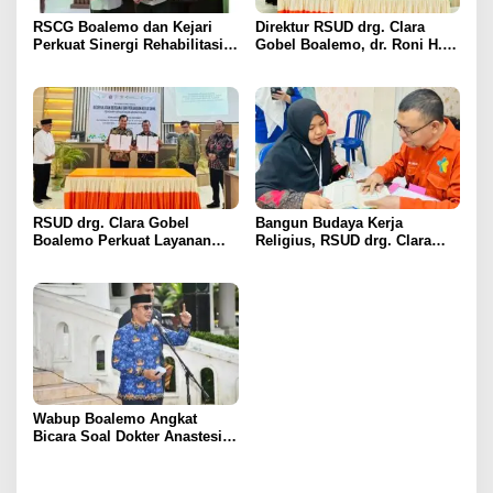
RSCG Boalemo dan Kejari
Direktur RSUD drg. Clara
Perkuat Sinergi Rehabilitasi
Gobel Boalemo, dr. Roni H.
Medis bagi Penyalahguna
Imran Jalin Kerja Sama
Narkotika melalui Keadilan
Strategis Penguatan Layanan
Restoratif
Uronefrologi
RSUD drg. Clara Gobel
Bangun Budaya Kerja
Boalemo Perkuat Layanan
Religius, RSUD drg. Clara
Uronefrologi Lewat Jejaring
Gobel Boalemo Terapkan
Nasional, dr. Roni H. Imran:
Program Baca Al-Qur’an bagi
Tingkatkan Akses Layanan
Seluruh Pegawai
Spesialistik
Wabup Boalemo Angkat
Bicara Soal Dokter Anastesi
ke Jepang, Minta Pelayanan
Tetap Optimal