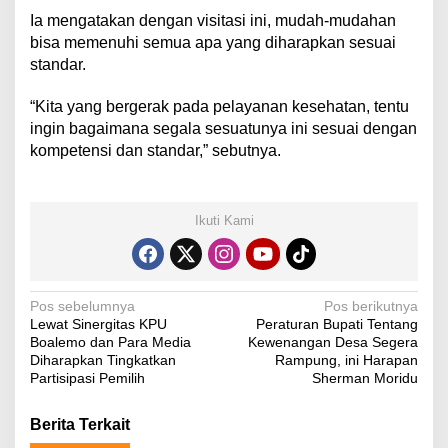
Ia mengatakan dengan visitasi ini, mudah-mudahan
bisa memenuhi semua apa yang diharapkan sesuai
standar.
“Kita yang bergerak pada pelayanan kesehatan, tentu
ingin bagaimana segala sesuatunya ini sesuai dengan
kompetensi dan standar,” sebutnya.
Ikuti Kami
N
Pos sebelumnya
Pos berikutnya
Lewat Sinergitas KPU
Peraturan Bupati Tentang
a
Boalemo dan Para Media
Kewenangan Desa Segera
v
Diharapkan Tingkatkan
Rampung, ini Harapan
Partisipasi Pemilih
Sherman Moridu
i
g
Berita Terkait