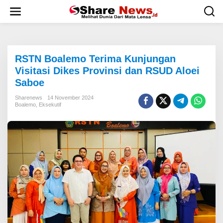
L
e
w
a
t
i
RSTN Boalemo Terima Kunjungan
k
e
Visitasi Dikes Provinsi dan RSUD Aloei
k
Saboe
o
n
Sharenews
14 November 2024
t
Boalemo
,
Eksekutif
e
n