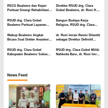
a
s
RSCG Boalemo dan Kejari
Direktur RSUD drg. Clara
Perkuat Sinergi Rehabilitasi
Gobel Boalemo, dr. Roni H.
i
Medis bagi Penyalahguna
Imran Jalin Kerja Sama
Narkotika melalui Keadilan
Strategis Penguatan Layanan
p
RSUD drg. Clara Gobel
Bangun Budaya Kerja
Restoratif
Uronefrologi
Boalemo Perkuat Layanan
Religius, RSUD drg. Clara
o
Uronefrologi Lewat Jejaring
Gobel Boalemo Terapkan
s
Nasional, dr. Roni H. Imran:
Program Baca Al-Qur’an bagi
Wabup Boalemo Angkat
dr. Roni Imran Resmi Dilantik
Tingkatkan Akses Layanan
Seluruh Pegawai
Bicara Soal Dokter Anastesi
sebagai Direktur Definitif
Spesialistik
ke Jepang, Minta Pelayanan
RSUD drg. Clara Gobel
Tetap Optimal
Boalemo
RSUD drg. Clara Gobel
RSUD drg. Clara Gobel Miliki
Kabupaten Boalemo Sukses
Nahkoda Baru, dr. Roni Imran
Borong Dua Penghargaan
Diharapkan Tingkatkan Mutu
Bergengsi BPJS Kesehatan
Pelayanan
2026
News Feed