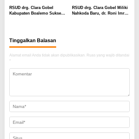
Tetap Optimal
Boalemo
RSUD drg. Clara Gobel
RSUD drg. Clara Gobel Miliki
Kabupaten Boalemo Sukses
Nahkoda Baru, dr. Roni Imran
Borong Dua Penghargaan
Diharapkan Tingkatkan Mutu
Bergengsi BPJS Kesehatan
Pelayanan
2026
Tinggalkan Balasan
Alamat email Anda tidak akan dipublikasikan.
Ruas yang wajib ditandai
*