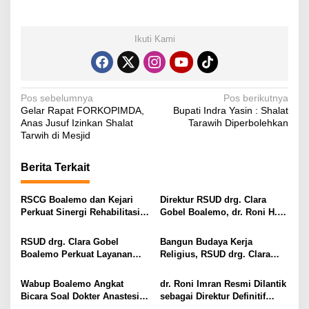
Ikuti Kami
N
Pos sebelumnya
Pos berikutnya
Gelar Rapat FORKOPIMDA,
Bupati Indra Yasin : Shalat
a
Anas Jusuf Izinkan Shalat
Tarawih Diperbolehkan
v
Tarwih di Mesjid
i
Berita Terkait
g
a
RSCG Boalemo dan Kejari
Direktur RSUD drg. Clara
s
Perkuat Sinergi Rehabilitasi
Gobel Boalemo, dr. Roni H.
Medis bagi Penyalahguna
Imran Jalin Kerja Sama
i
Narkotika melalui Keadilan
Strategis Penguatan Layanan
RSUD drg. Clara Gobel
Bangun Budaya Kerja
Restoratif
Uronefrologi
p
Boalemo Perkuat Layanan
Religius, RSUD drg. Clara
Uronefrologi Lewat Jejaring
Gobel Boalemo Terapkan
o
Nasional, dr. Roni H. Imran:
Program Baca Al-Qur’an bagi
Wabup Boalemo Angkat
dr. Roni Imran Resmi Dilantik
s
Tingkatkan Akses Layanan
Seluruh Pegawai
Bicara Soal Dokter Anastesi
sebagai Direktur Definitif
Spesialistik
ke Jepang, Minta Pelayanan
RSUD drg. Clara Gobel