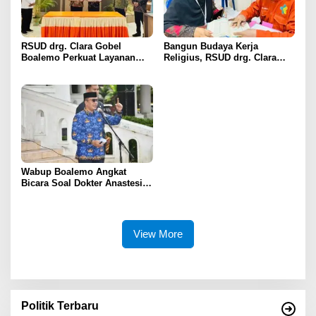
RSUD drg. Clara Gobel
Bangun Budaya Kerja
Boalemo Perkuat Layanan
Religius, RSUD drg. Clara
Uronefrologi Lewat Jejaring
Gobel Boalemo Terapkan
Nasional, dr. Roni H. Imran:
Program Baca Al-Qur’an bagi
Tingkatkan Akses Layanan
Seluruh Pegawai
Spesialistik
Wabup Boalemo Angkat
Bicara Soal Dokter Anastesi
ke Jepang, Minta Pelayanan
Tetap Optimal
View More
Politik Terbaru