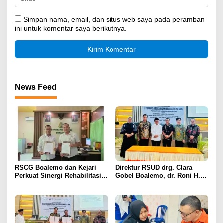
Simpan nama, email, dan situs web saya pada peramban
ini untuk komentar saya berikutnya.
News Feed
RSCG Boalemo dan Kejari
Direktur RSUD drg. Clara
Perkuat Sinergi Rehabilitasi
Gobel Boalemo, dr. Roni H.
Medis bagi Penyalahguna
Imran Jalin Kerja Sama
Narkotika melalui Keadilan
Strategis Penguatan Layanan
Restoratif
Uronefrologi