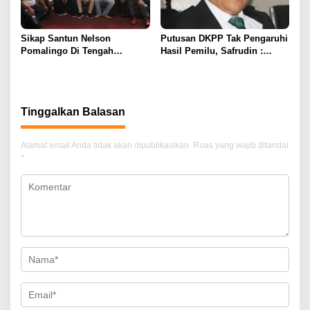
Sikap Santun Nelson
Putusan DKPP Tak Pengaruhi
Pomalingo Di Tengah
Hasil Pemilu, Safrudin :
Polemik Pilkada Kabgor
Paslon Lain Jangan Banyak
Baharap.!!!
Tinggalkan Balasan
Alamat email Anda tidak akan dipublikasikan.
Ruas yang wajib ditandai
*