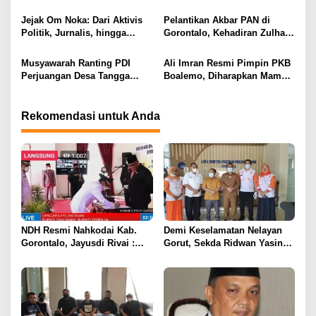
Sukamaju, Ryan Noho:
Target Tambah Kursi di DPRD
s
Pendidikan Investasi Masa
Jejak Om Noka: Dari Aktivis
Pelantikan Akbar PAN di
Depan
Politik, Jurnalis, hingga
Gorontalo, Kehadiran Zulhas
Kembali ke Dunia Politik
dan Artis Nasional Curi
Perhatian Publik
Musyawarah Ranting PDI
Ali Imran Resmi Pimpin PKB
Perjuangan Desa Tangga
Boalemo, Diharapkan Mampu
Barito Berjalan Lancar, Wilan
Panaskan Mesin Partai
Kuuna Nahkodai Ranting
Menuju Kontestasi Politik
Periode 2025–2030
Rekomendasi untuk Anda
NDH Resmi Nahkodai Kab.
Demi Keselamatan Nelayan
Gorontalo, Jayusdi Rivai :
Gorut, Sekda Ridwan Yasin
Tidak Ada Arak-Arakan
Lakukan Hal Ini