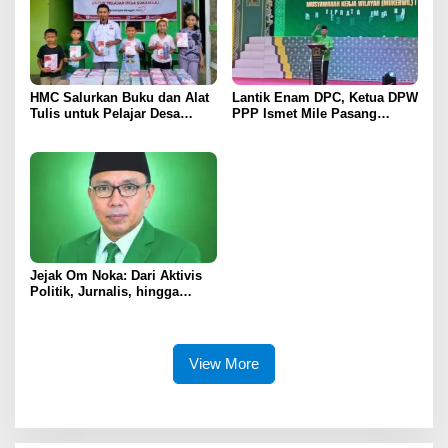
HMC Salurkan Buku dan Alat
Lantik Enam DPC, Ketua DPW
Tulis untuk Pelajar Desa
PPP Ismet Mile Pasang
Sukamaju, Ryan Noho:
Target Tambah Kursi di DPRD
Pendidikan Investasi Masa
Depan
Jejak Om Noka: Dari Aktivis
Politik, Jurnalis, hingga
Kembali ke Dunia Politik
View More