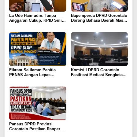
La Ode Haimudin: Tanpa
Bapemperda DPRD Gorontalo
Anggaran Cukup, KPID Sulit
Dorong Bahasa Daerah Masuk
Cegah Penyebaran Hoaks
Kurikulum Wajib Sekolah
Fikram Salilama: Panitia
Komisi I DPRD Gorontalo
PENAS Jangan Lepas
Fasilitasi Mediasi Sengketa
Tangan, DPRD Siap Bentuk
Sewa Kendaraan PENAS XVII
Pansus
Pansus DPRD Provinsi
Gorontalo Pastikan Ranperda
Pajak Tidak Bebani