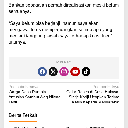
Bahkan sebagaian pernah direalisasikan meski belum
semuanya.
“Saya belum bisa berjanji, namun saya akan
mengawal terus memperjuangkan semua apa yang
menjadi tanggung jawab saya terhadap konstituen”
tuturnya.
Ikuti Kami
N
Pos sebelumnya
Pos berikutnya
Warga Desa Rumbia
Gelar Reses di Desa Hulawa,
a
Antusias Sambut Aleg Nikma
Sintje Kadji Ucapkan Terima
v
Tahir
Kasih Kepada Masyarakat
i
Berita Terkait
g