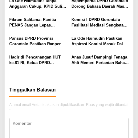
a
La Ode Haimudin: Tanpa
Bapemperda DPRD Gorontalo
s
Anggaran Cukup, KPID Sulit
Dorong Bahasa Daerah Masuk
Cegah Penyebaran Hoaks
Kurikulum Wajib Sekolah
i
Fikram Salilama: Panitia
Komisi I DPRD Gorontalo
p
PENAS Jangan Lepas
Fasilitasi Mediasi Sengketa
Tangan, DPRD Siap Bentuk
Sewa Kendaraan PENAS XVII
o
Pansus
Pansus DPRD Provinsi
La Ode Haimudin Pastikan
s
Gorontalo Pastikan Ranperda
Aspirasi Komisi Masuk Dalam
Pajak Tidak Bebani
Rancangan KUA-PPAS
Masyarakat Kecil
Perubahan
Hadir di Pencanangan HUT
Anas Jusuf Dampingi Tenaga
ke-81 RI, Ketua DPRD
Ahli Menteri Pertanian Bahas
Provinsi Gorontalo Ajak
Hilirisasi dan Swasembada
Masyarakat Pasang Bendera
Gula di PT PG Gorontalo
Merah Putih
Tinggalkan Balasan
Alamat email Anda tidak akan dipublikasikan.
Ruas yang wajib ditandai
*