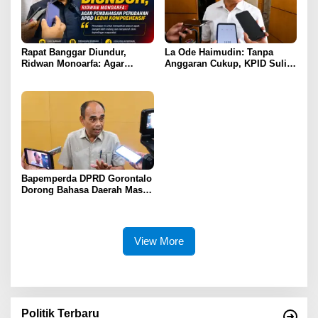
Rapat Banggar Diundur,
La Ode Haimudin: Tanpa
Ridwan Monoarfa: Agar
Anggaran Cukup, KPID Sulit
Pembahasan Perubahan
Cegah Penyebaran Hoaks
APBD Lebih Komprehensif
Bapemperda DPRD Gorontalo
Dorong Bahasa Daerah Masuk
Kurikulum Wajib Sekolah
View More
Politik Terbaru