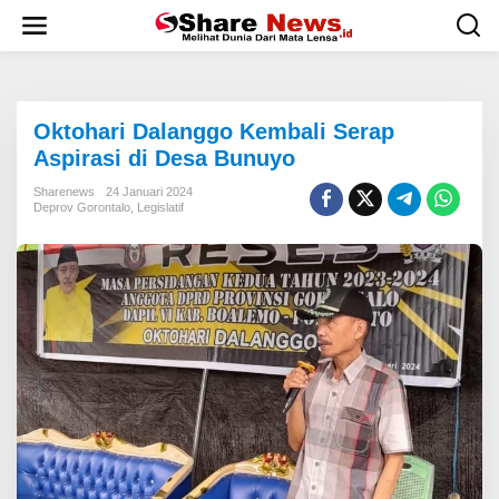
L
e
w
a
t
i
Oktohari Dalanggo Kembali Serap
k
e
Aspirasi di Desa Bunuyo
k
o
Sharenews
24 Januari 2024
Deprov Gorontalo
,
Legislatif
n
t
e
n