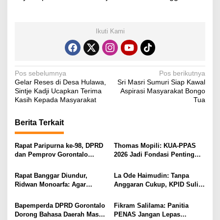
Ikuti Kami
N
Pos sebelumnya
Pos berikutnya
Gelar Reses di Desa Hulawa,
Sri Masri Sumuri Siap Kawal
a
Sintje Kadji Ucapkan Terima
Aspirasi Masyarakat Bongo
v
Kasih Kepada Masyarakat
Tua
i
Berita Terkait
g
a
Rapat Paripurna ke-98, DPRD
Thomas Mopili: KUA-PPAS
s
dan Pemprov Gorontalo
2026 Jadi Fondasi Penting
Teken Nota Kesepakatan KUA-
Perubahan APBD Gorontalo
i
PPAS 2026
Rapat Banggar Diundur,
La Ode Haimudin: Tanpa
p
Ridwan Monoarfa: Agar
Anggaran Cukup, KPID Sulit
Pembahasan Perubahan
Cegah Penyebaran Hoaks
o
APBD Lebih Komprehensif
Bapemperda DPRD Gorontalo
Fikram Salilama: Panitia
s
Dorong Bahasa Daerah Masuk
PENAS Jangan Lepas