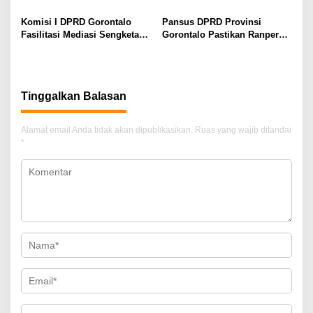
Kurikulum Wajib Sekolah
Tangan, DPRD Siap Bentuk
Pansus
Komisi I DPRD Gorontalo
Pansus DPRD Provinsi
Fasilitasi Mediasi Sengketa
Gorontalo Pastikan Ranperda
Sewa Kendaraan PENAS XVII
Pajak Tidak Bebani
Masyarakat Kecil
Tinggalkan Balasan
Alamat email Anda tidak akan dipublikasikan.
Ruas yang wajib ditandai
*