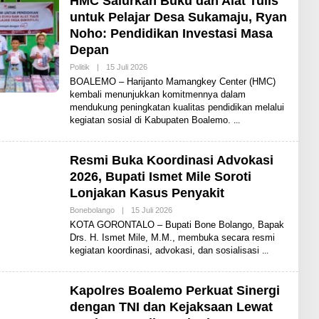
HMC Salurkan Buku dan Alat Tulis
untuk Pelajar Desa Sukamaju, Ryan
Noho: Pendidikan Investasi Masa
Depan
Politik
|
15 Juli 2026
O
L
BOALEMO – Harijanto Mamangkey Center (HMC)
E
kembali menunjukkan komitmennya dalam
H
mendukung peningkatan kualitas pendidikan melalui
S
H
kegiatan sosial di Kabupaten Boalemo.
A
R
E
N
Resmi Buka Koordinasi Advokasi
E
2026, Bupati Ismet Mile Soroti
W
S
Lonjakan Kasus Penyakit
Bonebolango
|
15 Juli 2026
O
L
KOTA GORONTALO – Bupati Bone Bolango, Bapak
E
Drs. H. Ismet Mile, M.M., membuka secara resmi
H
kegiatan koordinasi, advokasi, dan sosialisasi
A
D
I
T
Kapolres Boalemo Perkuat Sinergi
dengan TNI dan Kejaksaan Lewat