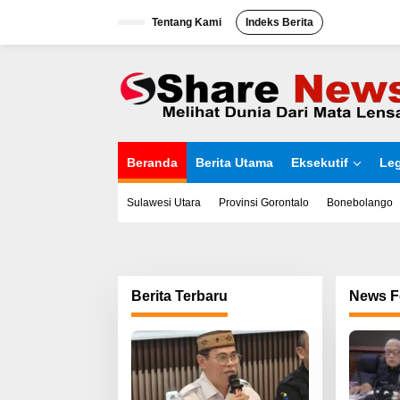
L
Tentang Kami
Indeks Berita
e
w
a
t
i
k
e
k
o
Beranda
Berita Utama
Eksekutif
Leg
n
t
e
Sulawesi Utara
Provinsi Gorontalo
Bonebolango
n
Berita Terbaru
News F
S
h
a
r
e