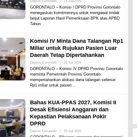
Deprov Gorontalo
|
21 Juli 2026
O
L
GORONTALO – Komisi I DPRD Provinsi Gorontalo
E
menegaskan komitmennya untuk mengawal tindak
H
lanjut Laporan Hasil Pemeriksaan BPK atas APBD
A
D
Tahun
I
T
Komisi IV Minta Dana Talangan Rp1
Miliar untuk Rujukan Pasien Luar
Daerah Tetap Dipertahankan
Deprov Gorontalo
|
20 Juli 2026
O
L
GORONTALO – Komisi IV DPRD Provinsi Gorontalo
E
meminta Pemerintah Provinsi Gorontalo
H
mempertahankan alokasi dana talangan sebesar
A
D
Rp1 miliar untuk pasien
I
T
Bahas KUA-PPAS 2027, Komisi II
Desak Efisiensi Anggaran dan
Kepastian Pelaksanaan Pokir
DPRD
Deprov Gorontalo
|
20 Juli 2026
O
L