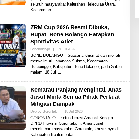
seluruh masyarakat Kelurahan Heledulaa Utara,
A
D
Kecamatan
I
T
ZRM Cup 2026 Resmi Dibuka,
Bupati Bone Bolango Harapkan
Sportivitas Atlet
Bonebolango
|
19 Juli 2026
O
L
BONE BOLANGO – Suasana khidmat dan meriah
E
menyelimuti Lapangan Sukma, Kecamatan
H
Botupingge, Kabupaten Bone Bolango, pada Sabtu
A
D
malam, 18 Juli
I
T
Kemarau Panjang Mengintai, Anas
Jusuf Minta Semua Pihak Perkuat
Mitigasi Dampak
Deprov Gorontalo
|
18 Juli 2026
O
L
GORONTALO – Ketua Fraksi Amanat Bangsa
E
DPRD Provinsi Gorontalo, Ir. Anas Jusuf,
H
mengimbau masyarakat Gorontalo, khususnya di
S
H
Kabupaten Boalemo dan
A