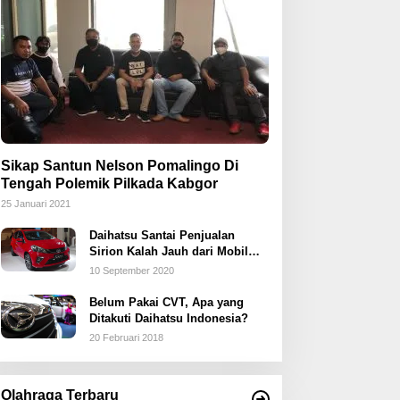
Sikap Santun Nelson Pomalingo Di
Tengah Polemik Pilkada Kabgor
25 Januari 2021
Daihatsu Santai Penjualan
Sirion Kalah Jauh dari Mobil
LCGC
10 September 2020
Belum Pakai CVT, Apa yang
Ditakuti Daihatsu Indonesia?
20 Februari 2018
Olahraga Terbaru