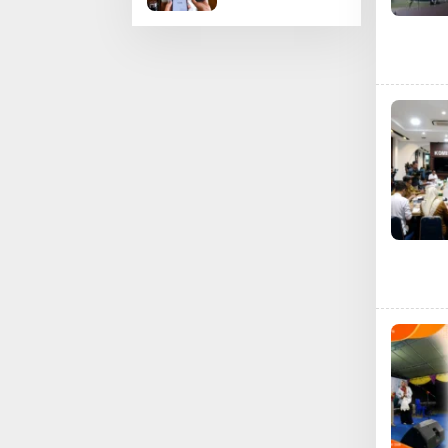
Cegah
Penyebaran
Hoaks