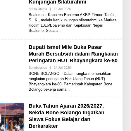
Kunjungan Silaturahmi
Berita Utama
|
14 Juli 2026
O
L
Boalemo – Kapolres Boalemo AKBP Firman Taufik,
E
S.I.K., melakukan kunjungan silaturahmi ke Markas
H
Kodim 1316/Boalemo dan Kejaksaan Negeri
S
H
Boalemo, Selasa
A
R
E
N
Bupati Ismet Mile Buka Pasar
E
Murah Bersubsidi dalam Rangkaian
W
S
Peringatan HUT Bhayangkara ke-80
Bonebolango
|
14 Juli 2026
O
L
BONE BOLANGO – Dalam rangka memeriahkan
E
rangkaian peringatan Hari Ulang Tahun (HUT)
H
Bhayangkara ke-80, Pemerintah Kabupaten Bone
A
D
Bolango bekerja sama
I
T
Buka Tahun Ajaran 2026/2027,
Sekda Bone Bolango Ingatkan
Siswa Fokus Belajar dan
Berkarakter