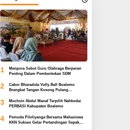
1
Menpora Sebut Guru Olahraga Berperan
Penting Dalam Pembentukan SDM
2
Cabor Bharaduta Volly Ball Boalemo
Brangkat Tangan Kosong Pulang
Membuahkan Hasil
3
Muchsin Abdul Manaf Terpilih Nahkodai
PERBASI Kabupaten Boalemo
4
Pemuda Piloliyanga Bersama Mahasiswa
KKN Sukses Gelar Pertandingan Sepak
Bola LPP