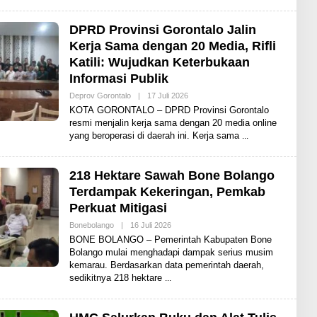
R
E
N
DPRD Provinsi Gorontalo Jalin
E
Kerja Sama dengan 20 Media, Rifli
W
S
Katili: Wujudkan Keterbukaan
Informasi Publik
Deprov Gorontalo
|
17 Juli 2026
O
L
KOTA GORONTALO – DPRD Provinsi Gorontalo
E
resmi menjalin kerja sama dengan 20 media online
H
yang beroperasi di daerah ini. Kerja sama
A
D
I
T
218 Hektare Sawah Bone Bolango
Terdampak Kekeringan, Pemkab
Perkuat Mitigasi
Bonebolango
|
16 Juli 2026
O
L
BONE BOLANGO – Pemerintah Kabupaten Bone
E
Bolango mulai menghadapi dampak serius musim
H
kemarau. Berdasarkan data pemerintah daerah,
A
D
sedikitnya 218 hektare
I
T