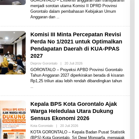
GORONTALO – Efisiensi anggaran dan transparansi
E
menjadi sorotan utama Komisi II DPRD Provinsi
H
Gorontalo dalam pembahasan Kebijakan Umum
A
D
Anggaran dan
I
T
Komisi III Minta Percepatan Revisi
Perda No 1/2021 untuk Optimalkan
Pendapatan Daerah di KUA-PPAS
2027
Deprov Gorontalo
|
20 Juli 2026
O
L
GORONTALO – Proyeksi APBD Provinsi Gorontalo
E
Tahun Anggaran 2027 diperkirakan berada di kisaran
H
Rp1,25 triliun atau lebih rendah dibandingkan tahun
A
D
I
T
Kepala BPS Kota Gorontalo Ajak
Warga Heledulaa Utara Dukung
Sensus Ekonomi 2026
Kota Gorontalo
|
20 Juli 2026
O
L
KOTA GORONTALO – Kepala Badan Pusat Statistik
E
(BPS) Kota Gorontalo, Sri Dewi Monoarfa, mengajak
H