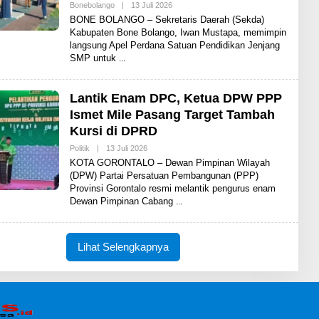
Bonebolango
|
13 Juli 2026
O
L
BONE BOLANGO – Sekretaris Daerah (Sekda)
E
Kabupaten Bone Bolango, Iwan Mustapa, memimpin
H
langsung Apel Perdana Satuan Pendidikan Jenjang
A
D
SMP untuk
I
T
Lantik Enam DPC, Ketua DPW PPP
Ismet Mile Pasang Target Tambah
Kursi di DPRD
Politik
|
13 Juli 2026
O
L
KOTA GORONTALO – Dewan Pimpinan Wilayah
E
(DPW) Partai Persatuan Pembangunan (PPP)
H
Provinsi Gorontalo resmi melantik pengurus enam
A
D
Dewan Pimpinan Cabang
I
T
Lihat Selengkapnya