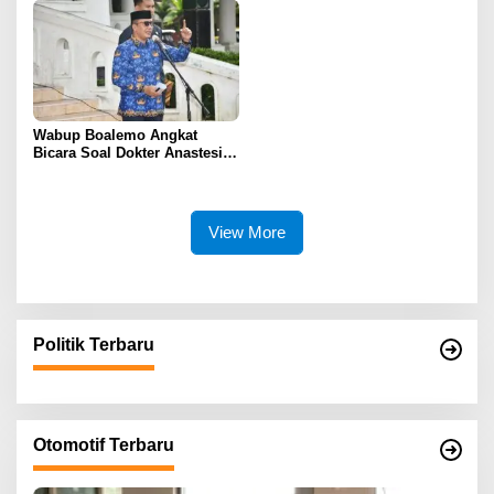
Tingkatkan Akses Layanan
Seluruh Pegawai
Spesialistik
Wabup Boalemo Angkat
Bicara Soal Dokter Anastesi
ke Jepang, Minta Pelayanan
Tetap Optimal
View More
Politik Terbaru
Otomotif Terbaru