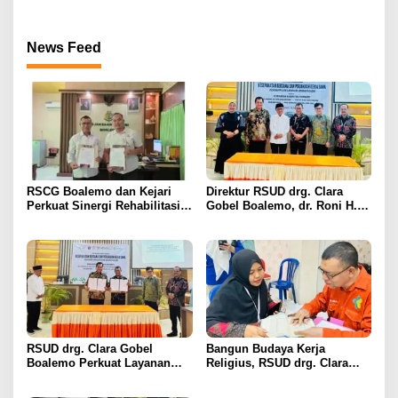
Bergengsi BPJS Kesehatan
Pelayanan
2026
News Feed
RSCG Boalemo dan Kejari
Direktur RSUD drg. Clara
Perkuat Sinergi Rehabilitasi
Gobel Boalemo, dr. Roni H.
Medis bagi Penyalahguna
Imran Jalin Kerja Sama
Narkotika melalui Keadilan
Strategis Penguatan Layanan
Restoratif
Uronefrologi
RSUD drg. Clara Gobel
Bangun Budaya Kerja
Boalemo Perkuat Layanan
Religius, RSUD drg. Clara
Uronefrologi Lewat Jejaring
Gobel Boalemo Terapkan
Nasional, dr. Roni H. Imran:
Program Baca Al-Qur’an bagi