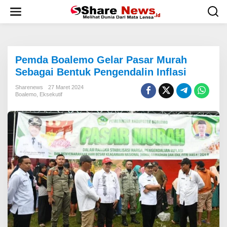
L
e
w
a
t
i
Pemda Boalemo Gelar Pasar Murah
k
e
Sebagai Bentuk Pengendalin Inflasi
k
o
Sharenews
27 Maret 2024
Boalemo
,
Eksekutif
n
t
e
n