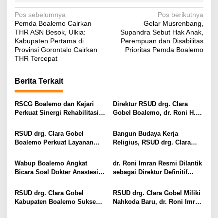
N
Pos sebelumnya
Pos berikutnya
Pemda Boalemo Cairkan
Gelar Musrenbang,
a
THR ASN Besok, Ulkia:
Supandra Sebut Hak Anak,
v
Kabupaten Pertama di
Perempuan dan Disabilitas
Provinsi Gorontalo Cairkan
Prioritas Pemda Boalemo
i
THR Tercepat
g
Berita Terkait
a
s
RSCG Boalemo dan Kejari
Direktur RSUD drg. Clara
i
Perkuat Sinergi Rehabilitasi
Gobel Boalemo, dr. Roni H.
Medis bagi Penyalahguna
Imran Jalin Kerja Sama
p
Narkotika melalui Keadilan
Strategis Penguatan Layanan
RSUD drg. Clara Gobel
Bangun Budaya Kerja
o
Restoratif
Uronefrologi
Boalemo Perkuat Layanan
Religius, RSUD drg. Clara
s
Uronefrologi Lewat Jejaring
Gobel Boalemo Terapkan
Nasional, dr. Roni H. Imran:
Program Baca Al-Qur’an bagi
Wabup Boalemo Angkat
dr. Roni Imran Resmi Dilantik
Tingkatkan Akses Layanan
Seluruh Pegawai
Bicara Soal Dokter Anastesi
sebagai Direktur Definitif
Spesialistik
ke Jepang, Minta Pelayanan
RSUD drg. Clara Gobel
Tetap Optimal
Boalemo
RSUD drg. Clara Gobel
RSUD drg. Clara Gobel Miliki
Kabupaten Boalemo Sukses
Nahkoda Baru, dr. Roni Imran
Borong Dua Penghargaan
Diharapkan Tingkatkan Mutu