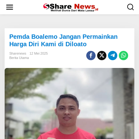
L
e
w
a
t
i
Pemda Boalemo Jangan Permainkan
k
e
Harga Diri Kami di Diloato
k
o
Sharenews
12 Mei 2025
Berita Utama
n
t
e
n