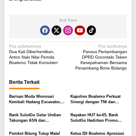
Ikuti Kami
N
Pos sebelumnya
Pos berikutnya
Dua Kali Diberhentikan,
Pansus Pertambangan
a
Anton Naki Nilai Pemda
DPRD Gorontalo Teken
v
Boalemo Tidak Konsisten
Kesepahaman Bersama
Penambang Bone Bolango
i
g
Berita Terkait
a
s
Barisan Muda Wonosari
Kapolres Boalemo Perkuat
Kembali Hadang Excavator,
Sinergi dengan TNI dan
i
Total 6 Alat Berat Berhasil
Kejaksaan Lewat Kunjungan
Dipulangkan
Silaturahmi
p
Bank SulutGo Gelar Undian
Rayakan HUT ke-65, Bank
Tabungan ASN dan
SulutGo Hadirkan Promo
o
Pensiunan, Hadiah 2 Mobil
Turun Bunga Kredit bagi
s
dan 51 Sepeda Motor
ASN, PPPK, dan Pensiunan
Pemkot Bitung Tutup Mata!
Ketua IDI Boalemo Apresiasi