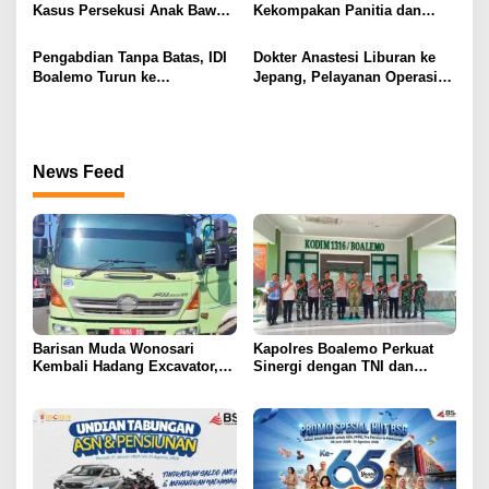
Kasus Persekusi Anak Bawah
Kekompakan Panitia dan
Umur Dibiarkan Terkatung-
Dedikasi Tenaga Kesehatan
Katung Tanpa Atensi
pada HBDI ke-118
Pengabdian Tanpa Batas, IDI
Dokter Anastesi Liburan ke
Boalemo Turun ke
Jepang, Pelayanan Operasi
Paguyaman Pantai Layani
RSUD Clara Gobel Jadi
Masyarakat
Korban
News Feed
Barisan Muda Wonosari
Kapolres Boalemo Perkuat
Kembali Hadang Excavator,
Sinergi dengan TNI dan
Total 6 Alat Berat Berhasil
Kejaksaan Lewat Kunjungan
Dipulangkan
Silaturahmi