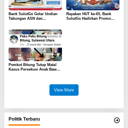
Bank SulutGo Gelar Undian
Rayakan HUT ke-65, Bank
Tabungan ASN dan
SulutGo Hadirkan Promo
Pensiunan, Hadiah 2 Mobil
Turun Bunga Kredit bagi
dan 51 Sepeda Motor
ASN, PPPK, dan Pensiunan
Pemkot Bitung Tutup Mata!
Kasus Persekusi Anak Bawah
Umur Dibiarkan Terkatung-
Katung Tanpa Atensi
View More
Politik Terbaru