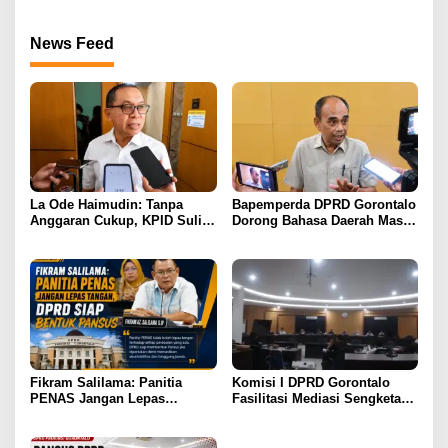
News Feed
La Ode Haimudin: Tanpa
Bapemperda DPRD Gorontalo
Anggaran Cukup, KPID Sulit
Dorong Bahasa Daerah Masuk
Cegah Penyebaran Hoaks
Kurikulum Wajib Sekolah
Fikram Salilama: Panitia
Komisi I DPRD Gorontalo
PENAS Jangan Lepas
Fasilitasi Mediasi Sengketa
Tangan, DPRD Siap Bentuk
Sewa Kendaraan PENAS XVII
Pansus