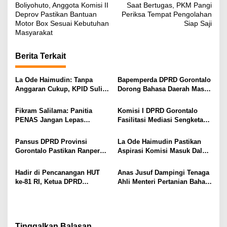
a
Boliyohuto, Anggota Komisi II
Saat Bertugas, PKM Pangi
v
Deprov Pastikan Bantuan
Periksa Tempat Pengolahan
Motor Box Sesuai Kebutuhan
Siap Saji
i
Masyarakat
g
Berita Terkait
a
s
La Ode Haimudin: Tanpa
Bapemperda DPRD Gorontalo
i
Anggaran Cukup, KPID Sulit
Dorong Bahasa Daerah Masuk
Cegah Penyebaran Hoaks
Kurikulum Wajib Sekolah
p
Fikram Salilama: Panitia
Komisi I DPRD Gorontalo
o
PENAS Jangan Lepas
Fasilitasi Mediasi Sengketa
s
Tangan, DPRD Siap Bentuk
Sewa Kendaraan PENAS XVII
Pansus
Pansus DPRD Provinsi
La Ode Haimudin Pastikan
Gorontalo Pastikan Ranperda
Aspirasi Komisi Masuk Dalam
Pajak Tidak Bebani
Rancangan KUA-PPAS
Masyarakat Kecil
Perubahan
Hadir di Pencanangan HUT
Anas Jusuf Dampingi Tenaga
ke-81 RI, Ketua DPRD
Ahli Menteri Pertanian Bahas
Provinsi Gorontalo Ajak
Hilirisasi dan Swasembada
Masyarakat Pasang Bendera
Gula di PT PG Gorontalo
Merah Putih
Tinggalkan Balasan