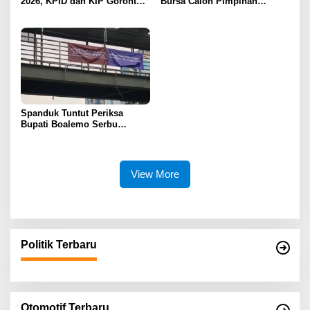
2026, KPID dan KIP Gorontalo
Bursa Calon Pimpinan
Disorot
Syarikat Islam Gorontalo
Spanduk Tuntut Periksa
Bupati Boalemo Serbu
Jakarta, Desakan Usut
Dugaan Fee Proyek Mencuat
ke Kejaksaan Agung
View More
Politik Terbaru
Otomotif Terbaru