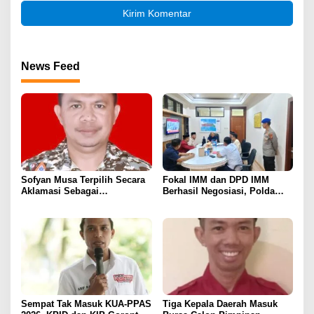
News Feed
Sofyan Musa Terpilih Secara
Fokal IMM dan DPD IMM
Aklamasi Sebagai
Berhasil Negosiasi, Polda
Koordinator Tagana
Gorontalo Bebaskan 11
Kabupaten Boalemo Periode
Mahasiswa
2025–2029
Sempat Tak Masuk KUA-PPAS
Tiga Kepala Daerah Masuk