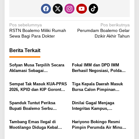
N
Pos sebelumnya
Pos berikutnya
RSTN Boalemo Miliki Rumah
Perumdam Boalemo Gelar
a
Sewa Bagi Para Dokter
Dzikir Akhir Tahun
v
i
Berita Terkait
g
Sofyan Musa Terpilih Secara
Fokal IMM dan DPD IMM
a
Aklamasi Sebagai
Berhasil Negosiasi, Polda
s
Koordinator Tagana
Gorontalo Bebaskan 11
Kabupaten Boalemo Periode
Mahasiswa
Sempat Tak Masuk KUA-PPAS
Tiga Kepala Daerah Masuk
i
2025–2029
2026, KPID dan KIP Gorontalo
Bursa Calon Pimpinan
p
Disorot
Syarikat Islam Gorontalo
o
Spanduk Tuntut Periksa
Dinilai Gagal Menjaga
Bupati Boalemo Serbu
Integritas Kampus,
s
Jakarta, Desakan Usut
Mahasiswa UNG Desak Rektor
Dugaan Fee Proyek Mencuat
UNG Copot WR3
Tambang Emas Ilegal di
Hariyono Bokingo Resmi
ke Kejaksaan Agung
Mootilango Diduga Kebal
Pimpin Perumda Air Minum
Hukum, Warga Ancam Boikot
Tirta Boalemo
Polres Gorontalo