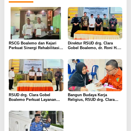
RSCG Boalemo dan Kejari
Direktur RSUD drg. Clara
Perkuat Sinergi Rehabilitasi
Gobel Boalemo, dr. Roni H.
Medis bagi Penyalahguna
Imran Jalin Kerja Sama
Narkotika melalui Keadilan
Strategis Penguatan Layanan
Restoratif
Uronefrologi
RSUD drg. Clara Gobel
Bangun Budaya Kerja
Boalemo Perkuat Layanan
Religius, RSUD drg. Clara
Uronefrologi Lewat Jejaring
Gobel Boalemo Terapkan
Nasional, dr. Roni H. Imran:
Program Baca Al-Qur’an bagi
Tingkatkan Akses Layanan
Seluruh Pegawai
Spesialistik