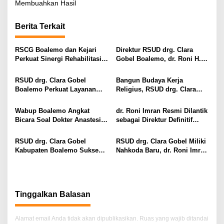
Membuahkan Hasil
i
g
Berita Terkait
a
s
RSCG Boalemo dan Kejari
Direktur RSUD drg. Clara
Perkuat Sinergi Rehabilitasi
Gobel Boalemo, dr. Roni H.
i
Medis bagi Penyalahguna
Imran Jalin Kerja Sama
Narkotika melalui Keadilan
Strategis Penguatan Layanan
p
RSUD drg. Clara Gobel
Bangun Budaya Kerja
Restoratif
Uronefrologi
Boalemo Perkuat Layanan
Religius, RSUD drg. Clara
o
Uronefrologi Lewat Jejaring
Gobel Boalemo Terapkan
s
Nasional, dr. Roni H. Imran:
Program Baca Al-Qur’an bagi
Wabup Boalemo Angkat
dr. Roni Imran Resmi Dilantik
Tingkatkan Akses Layanan
Seluruh Pegawai
Bicara Soal Dokter Anastesi
sebagai Direktur Definitif
Spesialistik
ke Jepang, Minta Pelayanan
RSUD drg. Clara Gobel
Tetap Optimal
Boalemo
RSUD drg. Clara Gobel
RSUD drg. Clara Gobel Miliki
Kabupaten Boalemo Sukses
Nahkoda Baru, dr. Roni Imran
Borong Dua Penghargaan
Diharapkan Tingkatkan Mutu
Bergengsi BPJS Kesehatan
Pelayanan
2026
Tinggalkan Balasan
Alamat email Anda tidak akan dipublikasikan.
Ruas yang wajib ditandai