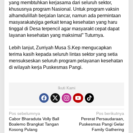
yang membtuhkan kerjasama dari seluruh sektor,
khususnya program Nasional. Untuk program vaksin
alhamdulillah berjalan lancar, namun ada permintaan
masyarakatvjiga gerkait tenag kesehatan yang haru
tinggal di Desa terpencil agar masyarakt cepat dapat
layanan kesehatan yang maksimal” Tuturnya.
Lebih lanjut, Zurriyah Musa S.Kep mengucapkan
terima kasih kepada seluruh lintas sektor yang setia
mensukseskan seluruh program pelayanan kesehatan
di wilayah kerja Puskesmas Pangi.
Ikuti Kami
N
Pos sebelumnya
Pos berikutnya
Cabor Bharaduta Volly Ball
Pererat Persaudaraan,
a
Boalemo Brangkat Tangan
Puskesmas Pangi Gelar
v
Kosong Pulang
Family Gathering