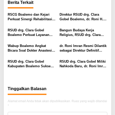
i
Berita Terkait
g
RSCG Boalemo dan Kejari
Direktur RSUD drg. Clara
a
Perkuat Sinergi Rehabilitasi
Gobel Boalemo, dr. Roni H.
s
Medis bagi Penyalahguna
Imran Jalin Kerja Sama
Narkotika melalui Keadilan
Strategis Penguatan Layanan
RSUD drg. Clara Gobel
Bangun Budaya Kerja
i
Restoratif
Uronefrologi
Boalemo Perkuat Layanan
Religius, RSUD drg. Clara
p
Uronefrologi Lewat Jejaring
Gobel Boalemo Terapkan
Nasional, dr. Roni H. Imran:
Program Baca Al-Qur’an bagi
o
Wabup Boalemo Angkat
dr. Roni Imran Resmi Dilantik
Tingkatkan Akses Layanan
Seluruh Pegawai
Bicara Soal Dokter Anastesi
sebagai Direktur Definitif
s
Spesialistik
ke Jepang, Minta Pelayanan
RSUD drg. Clara Gobel
Tetap Optimal
Boalemo
RSUD drg. Clara Gobel
RSUD drg. Clara Gobel Miliki
Kabupaten Boalemo Sukses
Nahkoda Baru, dr. Roni Imran
Borong Dua Penghargaan
Diharapkan Tingkatkan Mutu
Bergengsi BPJS Kesehatan
Pelayanan
2026
Tinggalkan Balasan
Alamat email Anda tidak akan dipublikasikan.
Ruas yang wajib ditandai
*