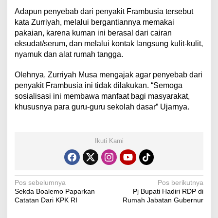
Adapun penyebab dari penyakit Frambusia tersebut
kata Zurriyah, melalui bergantiannya memakai
pakaian, karena kuman ini berasal dari cairan
eksudat/serum, dan melalui kontak langsung kulit-kulit,
nyamuk dan alat rumah tangga.
Olehnya, Zurriyah Musa mengajak agar penyebab dari
penyakit Frambusia ini tidak dilakukan. “Semoga
sosialisasi ini membawa manfaat bagi masyarakat,
khususnya para guru-guru sekolah dasar” Ujarnya.
Ikuti Kami
N
Pos sebelumnya
Pos berikutnya
Sekda Boalemo Paparkan
Pj Bupati Hadiri RDP di
a
Catatan Dari KPK RI
Rumah Jabatan Gubernur
v