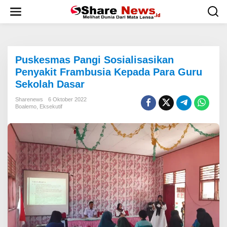
L
e
w
a
t
i
Puskesmas Pangi Sosialisasikan
k
e
Penyakit Frambusia Kepada Para Guru
k
Sekolah Dasar
o
n
Sharenews
6 Oktober 2022
t
Boalemo
,
Eksekutif
e
n