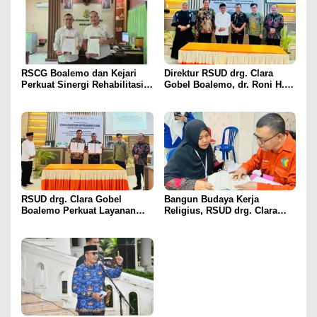
RSCG Boalemo dan Kejari
Direktur RSUD drg. Clara
Perkuat Sinergi Rehabilitasi
Gobel Boalemo, dr. Roni H.
Medis bagi Penyalahguna
Imran Jalin Kerja Sama
Narkotika melalui Keadilan
Strategis Penguatan Layanan
Restoratif
Uronefrologi
RSUD drg. Clara Gobel
Bangun Budaya Kerja
Boalemo Perkuat Layanan
Religius, RSUD drg. Clara
Uronefrologi Lewat Jejaring
Gobel Boalemo Terapkan
Nasional, dr. Roni H. Imran:
Program Baca Al-Qur’an bagi
Tingkatkan Akses Layanan
Seluruh Pegawai
Spesialistik