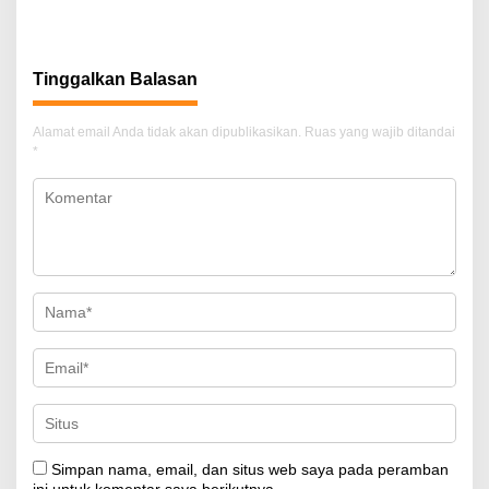
Hukum, Warga Ancam Boikot
Tirta Boalemo
Polres Gorontalo
Tinggalkan Balasan
Alamat email Anda tidak akan dipublikasikan.
Ruas yang wajib ditandai
*
Simpan nama, email, dan situs web saya pada peramban
ini untuk komentar saya berikutnya.