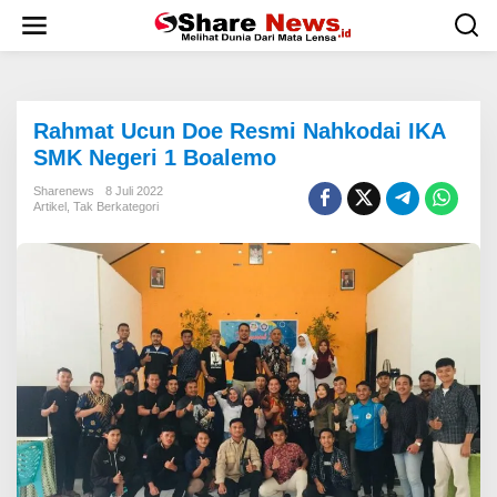
L
e
w
a
t
i
Rahmat Ucun Doe Resmi Nahkodai IKA
k
e
SMK Negeri 1 Boalemo
k
o
Sharenews
8 Juli 2022
Artikel
,
Tak Berkategori
n
t
e
n