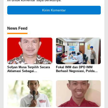
News Feed
Sofyan Musa Terpilih Secara
Fokal IMM dan DPD IMM
Aklamasi Sebagai
Berhasil Negosiasi, Polda
Koordinator Tagana
Gorontalo Bebaskan 11
Kabupaten Boalemo Periode
Mahasiswa
2025–2029