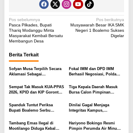
N
Pos sebelumnya
Pos berikutnya
Pasca Pilkades, Bupati
Musyawarah Besar IKA SMK
a
Thariq Modanggu Minta
Negeri 1 Boalemo Sukses
v
Masyarakat Kembali Bersatu
Digelar
Membangun Desa
i
g
Berita Terkait
a
s
Sofyan Musa Terpilih Secara
Fokal IMM dan DPD IMM
Aklamasi Sebagai
Berhasil Negosiasi, Polda
i
Koordinator Tagana
Gorontalo Bebaskan 11
Kabupaten Boalemo Periode
Mahasiswa
p
Sempat Tak Masuk KUA-PPAS
Tiga Kepala Daerah Masuk
2025–2029
2026, KPID dan KIP Gorontalo
Bursa Calon Pimpinan
o
Disorot
Syarikat Islam Gorontalo
s
Spanduk Tuntut Periksa
Dinilai Gagal Menjaga
Bupati Boalemo Serbu
Integritas Kampus,
Jakarta, Desakan Usut
Mahasiswa UNG Desak Rektor
Dugaan Fee Proyek Mencuat
UNG Copot WR3
Tambang Emas Ilegal di
Hariyono Bokingo Resmi
ke Kejaksaan Agung
Mootilango Diduga Kebal
Pimpin Perumda Air Minum