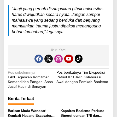
“Janji yang pernah disampaikan pihak universitas
harus diwujudkan secara nyata. Jangan sampai
mahasiswa yang sedang berduka dan berjuang
memulihkan trauma justru dipaksa menanggung
beban tambahan,” tegasnya.
Ikuti Kami
N
Pos sebelumnya
Pos berikutnya
Tim Ekspedisi
PAN Tegaskan Komitmen
Patriot IPB Jalin Kolaborasi
a
Kemandirian Pangan, Anas
Awal dengan Pemkab Boalemo
v
Jusuf Hadir di Senayan
i
Berita Terkait
g
a
Barisan Muda Wonosari
Kapolres Boalemo Perkuat
Kembali Hadang Excavator,
Sinergi dengan TNI dan