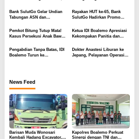
s
Total 6 Alat Berat Berhasil
Kejaksaan Lewat Kunjungan
i
Dipulangkan
Silaturahmi
Bank SulutGo Gelar Undian
Rayakan HUT ke-65, Bank
p
Tabungan ASN dan
SulutGo Hadirkan Promo
Pensiunan, Hadiah 2 Mobil
Turun Bunga Kredit bagi
o
dan 51 Sepeda Motor
ASN, PPPK, dan Pensiunan
Pemkot Bitung Tutup Mata!
Ketua IDI Boalemo Apresiasi
s
Kasus Persekusi Anak Bawah
Kekompakan Panitia dan
Umur Dibiarkan Terkatung-
Dedikasi Tenaga Kesehatan
Katung Tanpa Atensi
pada HBDI ke-118
Pengabdian Tanpa Batas, IDI
Dokter Anastesi Liburan ke
Boalemo Turun ke
Jepang, Pelayanan Operasi
Paguyaman Pantai Layani
RSUD Clara Gobel Jadi
Masyarakat
Korban
News Feed
Barisan Muda Wonosari
Kapolres Boalemo Perkuat
Kembali Hadang Excavator,
Sinergi dengan TNI dan