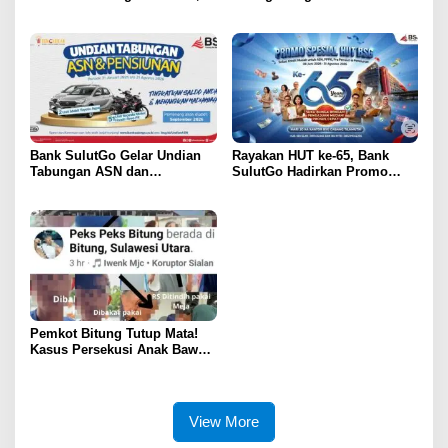
Total 6 Alat Berat Berhasil
Kejaksaan Lewat Kunjungan
Dipulangkan
Silaturahmi
Bank SulutGo Gelar Undian
Rayakan HUT ke-65, Bank
Tabungan ASN dan
SulutGo Hadirkan Promo
Pensiunan, Hadiah 2 Mobil
Turun Bunga Kredit bagi
dan 51 Sepeda Motor
ASN, PPPK, dan Pensiunan
Pemkot Bitung Tutup Mata!
Kasus Persekusi Anak Bawah
Umur Dibiarkan Terkatung-
Katung Tanpa Atensi
View More