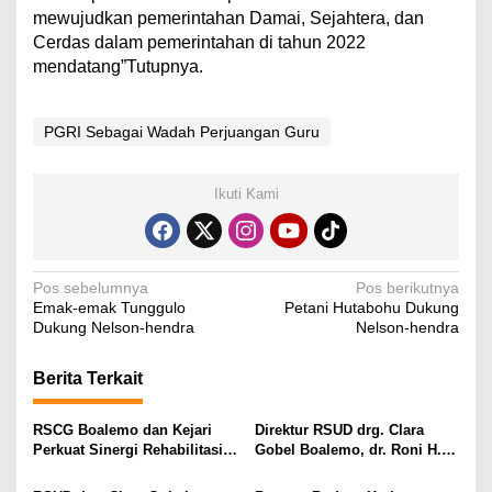
mewujudkan pemerintahan Damai, Sejahtera, dan
Cerdas dalam pemerintahan di tahun 2022
mendatang”Tutupnya.
PGRI Sebagai Wadah Perjuangan Guru
Ikuti Kami
N
Pos sebelumnya
Pos berikutnya
Emak-emak Tunggulo
Petani Hutabohu Dukung
a
Dukung Nelson-hendra
Nelson-hendra
v
i
Berita Terkait
g
RSCG Boalemo dan Kejari
Direktur RSUD drg. Clara
a
Perkuat Sinergi Rehabilitasi
Gobel Boalemo, dr. Roni H.
s
Medis bagi Penyalahguna
Imran Jalin Kerja Sama
Narkotika melalui Keadilan
Strategis Penguatan Layanan