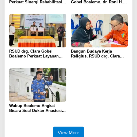
Perkuat Sinergi Rehabilitasi
Gobel Boalemo, dr. Roni H.
Medis bagi Penyalahguna
Imran Jalin Kerja Sama
Narkotika melalui Keadilan
Strategis Penguatan Layanan
Restoratif
Uronefrologi
RSUD drg. Clara Gobel
Bangun Budaya Kerja
Boalemo Perkuat Layanan
Religius, RSUD drg. Clara
Uronefrologi Lewat Jejaring
Gobel Boalemo Terapkan
Nasional, dr. Roni H. Imran:
Program Baca Al-Qur’an bagi
Tingkatkan Akses Layanan
Seluruh Pegawai
Spesialistik
Wabup Boalemo Angkat
Bicara Soal Dokter Anastesi
ke Jepang, Minta Pelayanan
Tetap Optimal
View More