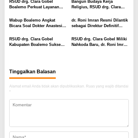
RSUD drg. Clara Gobel
Bangun Budaya Kerja
i
Restoratif
Uronefrologi
Boalemo Perkuat Layanan
Religius, RSUD drg. Clara
p
Uronefrologi Lewat Jejaring
Gobel Boalemo Terapkan
Nasional, dr. Roni H. Imran:
Program Baca Al-Qur’an bagi
o
Wabup Boalemo Angkat
dr. Roni Imran Resmi Dilantik
Tingkatkan Akses Layanan
Seluruh Pegawai
Bicara Soal Dokter Anastesi
sebagai Direktur Definitif
s
Spesialistik
ke Jepang, Minta Pelayanan
RSUD drg. Clara Gobel
Tetap Optimal
Boalemo
RSUD drg. Clara Gobel
RSUD drg. Clara Gobel Miliki
Kabupaten Boalemo Sukses
Nahkoda Baru, dr. Roni Imran
Borong Dua Penghargaan
Diharapkan Tingkatkan Mutu
Bergengsi BPJS Kesehatan
Pelayanan
2026
Tinggalkan Balasan
Alamat email Anda tidak akan dipublikasikan.
Ruas yang wajib ditandai
*