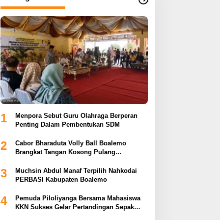
1
Menpora Sebut Guru Olahraga Berperan
Penting Dalam Pembentukan SDM
2
Cabor Bharaduta Volly Ball Boalemo
Brangkat Tangan Kosong Pulang
Membuahkan Hasil
3
Muchsin Abdul Manaf Terpilih Nahkodai
PERBASI Kabupaten Boalemo
4
Pemuda Piloliyanga Bersama Mahasiswa
KKN Sukses Gelar Pertandingan Sepak
Bola LPP