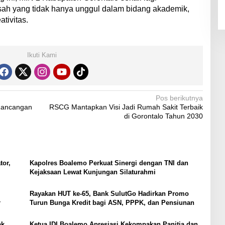
sah yang tidak hanya unggul dalam bidang akademik,
ativitas.
Ikuti Kami
Pos berikutnya
Rancangan
RSCG Mantapkan Visi Jadi Rumah Sakit Terbaik
di Gorontalo Tahun 2030
tor,
Kapolres Boalemo Perkuat Sinergi dengan TNI dan
Kejaksaan Lewat Kunjungan Silaturahmi
Rayakan HUT ke-65, Bank SulutGo Hadirkan Promo
r
Turun Bunga Kredit bagi ASN, PPPK, dan Pensiunan
ak
Ketua IDI Boalemo Apresiasi Kekompakan Panitia dan