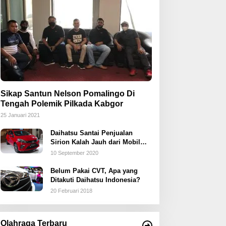
Sikap Santun Nelson Pomalingo Di
Tengah Polemik Pilkada Kabgor
25 Januari 2021
Daihatsu Santai Penjualan
Sirion Kalah Jauh dari Mobil
LCGC
10 September 2020
Belum Pakai CVT, Apa yang
Ditakuti Daihatsu Indonesia?
20 Februari 2018
Olahraga Terbaru