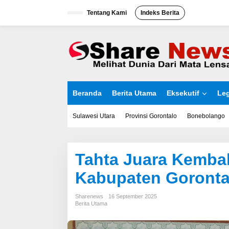
L
Tentang Kami
Indeks Berita
e
w
a
t
i
k
e
k
o
Beranda
Berita Utama
Eksekutif
Leg
n
t
e
Sulawesi Utara
Provinsi Gorontalo
Bonebolango
n
Tahta Juara Kemba
Kabupaten Goronta
Sharenews
16 September 2025
Berita Utama