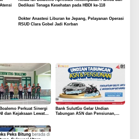
Atensi
Dedikasi Tenaga Kesehatan pada HBDI ke-118
Dokter Anastesi Liburan ke Jepang, Pelayanan Operasi
RSUD Clara Gobel Jadi Korban
Boalemo Perkuat Sinergi
Bank SulutGo Gelar Undian
NI dan Kejaksaan Lewat
Tabungan ASN dan Pensiunan,
n Silaturahmi
Hadiah 2 Mobil dan 51 Sepeda
Motor