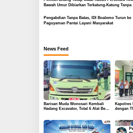
o
Bawah Umur Dibiarkan Terkatung-Katung Tanpa 
s
Pengabdian Tanpa Batas, IDI Boalemo Turun ke
Paguyaman Pantai Layani Masyarakat
News Feed
Barisan Muda Wonosari Kembali
Kapolres 
Hadang Excavator, Total 6 Alat Berat
dengan T
Berhasil Dipulangkan
Kunjunga