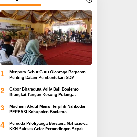
1
Menpora Sebut Guru Olahraga Berperan
Penting Dalam Pembentukan SDM
2
Cabor Bharaduta Volly Ball Boalemo
Brangkat Tangan Kosong Pulang
Membuahkan Hasil
3
Muchsin Abdul Manaf Terpilih Nahkodai
PERBASI Kabupaten Boalemo
4
Pemuda Piloliyanga Bersama Mahasiswa
KKN Sukses Gelar Pertandingan Sepak
Bola LPP