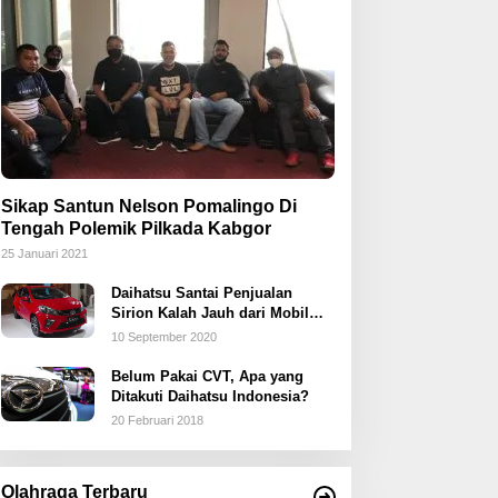
Sikap Santun Nelson Pomalingo Di
Tengah Polemik Pilkada Kabgor
25 Januari 2021
Daihatsu Santai Penjualan
Sirion Kalah Jauh dari Mobil
LCGC
10 September 2020
Belum Pakai CVT, Apa yang
Ditakuti Daihatsu Indonesia?
20 Februari 2018
Olahraga Terbaru