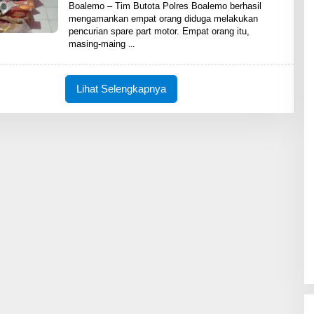
L
Boalemo – Tim Butota Polres Boalemo berhasil
E
mengamankan empat orang diduga melakukan
H
pencurian spare part motor. Empat orang itu,
S
H
masing-maing
A
R
E
N
Lihat Selengkapnya
E
W
S