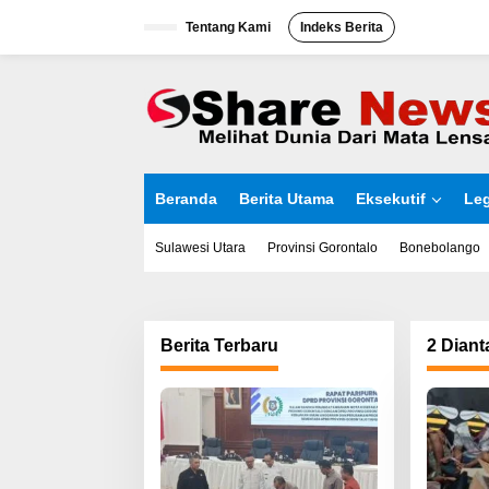
L
Tentang Kami
Indeks Berita
e
w
a
t
i
k
e
k
o
Beranda
Berita Utama
Eksekutif
Leg
n
t
e
Sulawesi Utara
Provinsi Gorontalo
Bonebolango
n
Berita Terbaru
2 Dian