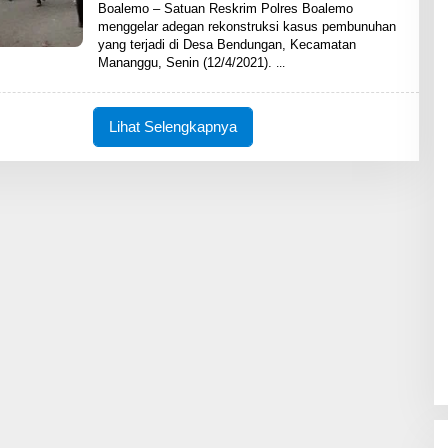
L
Boalemo – Satuan Reskrim Polres Boalemo
E
menggelar adegan rekonstruksi kasus pembunuhan
H
yang terjadi di Desa Bendungan, Kecamatan
S
H
Mananggu, Senin (12/4/2021).
A
R
E
N
Lihat Selengkapnya
E
W
S