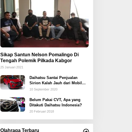
Sikap Santun Nelson Pomalingo Di
Tengah Polemik Pilkada Kabgor
25 Januari 2021
Daihatsu Santai Penjualan
Sirion Kalah Jauh dari Mobil
LCGC
10 September 2020
Belum Pakai CVT, Apa yang
Ditakuti Daihatsu Indonesia?
20 Februari 2018
Olahraga Terbaru