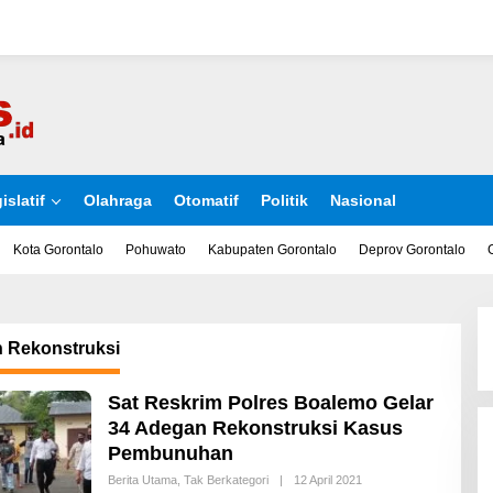
islatif
Olahraga
Otomatif
Politik
Nasional
Kota Gorontalo
Pohuwato
Kabupaten Gorontalo
Deprov Gorontalo
 Rekonstruksi
Sat Reskrim Polres Boalemo Gelar
34 Adegan Rekonstruksi Kasus
Pembunuhan
Berita Utama
,
Tak Berkategori
|
12 April 2021
O