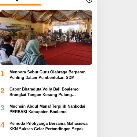
1
Menpora Sebut Guru Olahraga Berperan
Penting Dalam Pembentukan SDM
2
Cabor Bharaduta Volly Ball Boalemo
Brangkat Tangan Kosong Pulang
Membuahkan Hasil
3
Muchsin Abdul Manaf Terpilih Nahkodai
PERBASI Kabupaten Boalemo
4
Pemuda Piloliyanga Bersama Mahasiswa
KKN Sukses Gelar Pertandingan Sepak
Bola LPP