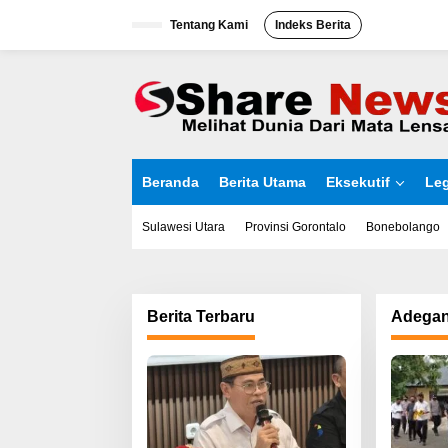
L
Tentang Kami
Indeks Berita
e
w
a
t
i
k
e
k
o
Beranda
Berita Utama
Eksekutif
Leg
n
t
e
Sulawesi Utara
Provinsi Gorontalo
Bonebolango
n
Berita Terbaru
Adegan