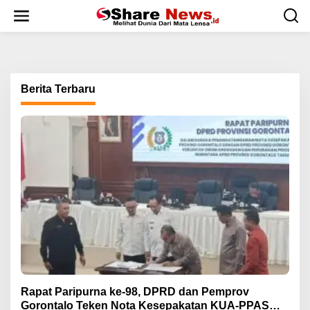
L
e
w
a
t
i
k
Berita Terbaru
e
k
o
n
t
e
n
Rapat Paripurna ke-98, DPRD dan Pemprov
Gorontalo Teken Nota Kesepakatan KUA-PPAS