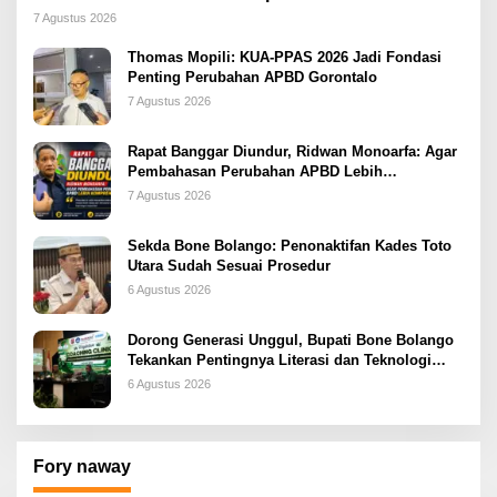
2026
7 Agustus 2026
Thomas Mopili: KUA-PPAS 2026 Jadi Fondasi
Penting Perubahan APBD Gorontalo
7 Agustus 2026
Rapat Banggar Diundur, Ridwan Monoarfa: Agar
Pembahasan Perubahan APBD Lebih
Komprehensif
7 Agustus 2026
Sekda Bone Bolango: Penonaktifan Kades Toto
Utara Sudah Sesuai Prosedur
6 Agustus 2026
Dorong Generasi Unggul, Bupati Bone Bolango
Tekankan Pentingnya Literasi dan Teknologi
sejak Dini
6 Agustus 2026
Fory naway