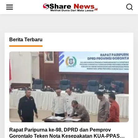
L
e
w
a
t
i
k
Berita Terbaru
e
k
o
n
t
e
n
Rapat Paripurna ke-98, DPRD dan Pemprov
Gorontalo Teken Nota Kesepakatan KUA-PPAS