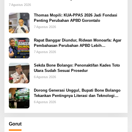
2026
7 Agustus 2026
Thomas Mopili: KUA-PPAS 2026 Jadi Fondasi
Penting Perubahan APBD Gorontalo
7 Agustus 2026
Rapat Banggar Diundur, Ridwan Monoarfa: Agar
Pembahasan Perubahan APBD Lebih
Komprehensif
7 Agustus 2026
Sekda Bone Bolango: Penonaktifan Kades Toto
Utara Sudah Sesuai Prosedur
6 Agustus 2026
Dorong Generasi Unggul, Bupati Bone Bolango
Tekankan Pentingnya Literasi dan Teknologi
sejak Dini
6 Agustus 2026
Gorut