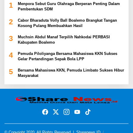
1
Menpora Sebut Guru Olahraga Berperan Penting Dalam
Pembentukan SDM
2
Cabor Bharaduta Volly Ball Boalemo Brangkat Tangan
Kosong Pulang Membuahkan Hasil
3
Muchsin Abdul Manaf Terpilih Nahkodai PERBASI
Kabupaten Boalemo
4
Pemuda Piloliyanga Bersama Mahasiswa KKN Sukses
Gelar Pertandingan Sepak Bola LPP
5
Bersama Mahasiswa KKN, Pemuda Limbato Sukses Hibur
Masyarakat
© Copyright 2020, All Rights Reserved |
Sharenews ID