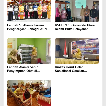
Fahriah S. Alamri Terima
RSUD ZUS Gorontalo Utara
Penghargaan Sebagai ASN
Resmi Buka Pelayanan
Teladan di Hari Ulang Tahun
Tuberkulosis Resistensi Obat
Gorut Ke-16
Fahriah Alamri Sebut
Dinkes Gorut Gelar
Penyimpnan Obat di
Sosialisasi Gerakan
Puskesmas Monano Sudah
Masyarakat Cerdas
Sesuai Standar
Menggunakan Obat