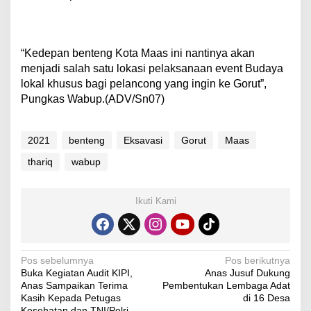
“Kedepan benteng Kota Maas ini nantinya akan
menjadi salah satu lokasi pelaksanaan event Budaya
lokal khusus bagi pelancong yang ingin ke Gorut”,
Pungkas Wabup.(ADV/Sn07)
2021
benteng
Eksavasi
Gorut
Maas
thariq
wabup
Ikuti Kami
N
Pos sebelumnya
Pos berikutnya
Buka Kegiatan Audit KIPI,
Anas Jusuf Dukung
a
Anas Sampaikan Terima
Pembentukan Lembaga Adat
v
Kasih Kepada Petugas
di 16 Desa
Kesehatan dan TNI/Polri