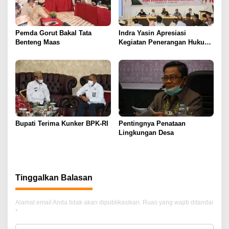
Pemda Gorut Bakal Tata
Indra Yasin Apresiasi
Benteng Maas
Kegiatan Penerangan Hukum
Pencegahan Korupsi
Pengadaan Barang dan Jasa
Bupati Terima Kunker BPK-RI
Pentingnya Penataan
Lingkungan Desa
Tinggalkan Balasan
Alamat email Anda tidak akan dipublikasikan.
Ruas yang wajib ditandai
*