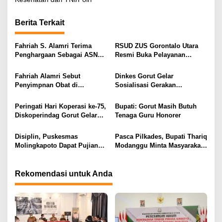
i
g
Berita Terkait
a
s
Fahriah S. Alamri Terima
RSUD ZUS Gorontalo Utara
Penghargaan Sebagai ASN
Resmi Buka Pelayanan
i
Teladan di Hari Ulang Tahun
Tuberkulosis Resistensi Obat
Gorut Ke-16
p
Fahriah Alamri Sebut
Dinkes Gorut Gelar
Penyimpnan Obat di
Sosialisasi Gerakan
o
Puskesmas Monano Sudah
Masyarakat Cerdas
s
Sesuai Standar
Menggunakan Obat
Peringati Hari Koperasi ke-75,
Bupati: Gorut Masih Butuh
Diskoperindag Gorut Gelar
Tenaga Guru Honorer
Temu Koperasi dan UMK
Disiplin, Puskesmas
Pasca Pilkades, Bupati Thariq
Molingkapoto Dapat Pujian
Modanggu Minta Masyarakat
Dari Bupati Thariq Modanggu
Kembali Bersatu Membangun
Desa
Rekomendasi untuk Anda