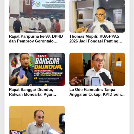
Rapat Paripurna ke-98, DPRD
Thomas Mopili: KUA-PPAS
dan Pemprov Gorontalo
2026 Jadi Fondasi Penting
Teken Nota Kesepakatan KUA-
Perubahan APBD Gorontalo
PPAS 2026
Rapat Banggar Diundur,
La Ode Haimudin: Tanpa
Ridwan Monoarfa: Agar
Anggaran Cukup, KPID Sulit
Pembahasan Perubahan
Cegah Penyebaran Hoaks
APBD Lebih Komprehensif