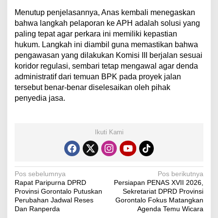
​Menutup penjelasannya, Anas kembali menegaskan
bahwa langkah pelaporan ke APH adalah solusi yang
paling tepat agar perkara ini memiliki kepastian
hukum. Langkah ini diambil guna memastikan bahwa
pengawasan yang dilakukan Komisi III berjalan sesuai
koridor regulasi, sembari tetap mengawal agar denda
administratif dari temuan BPK pada proyek jalan
tersebut benar-benar diselesaikan oleh pihak
penyedia jasa.
Ikuti Kami
N
Pos sebelumnya
Pos berikutnya
Rapat Paripurna DPRD
Persiapan PENAS XVII 2026,
a
Provinsi Gorontalo Putuskan
Sekretariat DPRD Provinsi
v
Perubahan Jadwal Reses
Gorontalo Fokus Matangkan
Dan Ranperda
Agenda Temu Wicara
i