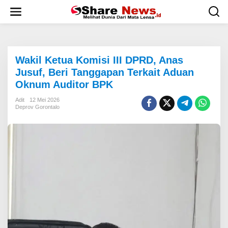
L
e
w
a
t
i
Wakil Ketua Komisi III DPRD, Anas
k
e
Jusuf, Beri Tanggapan Terkait Aduan
k
Oknum Auditor BPK
o
n
Adit
12 Mei 2026
t
Deprov Gorontalo
e
n