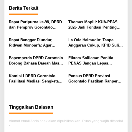
g
Berita Terkait
a
s
Rapat Paripurna ke-98, DPRD
Thomas Mopili: KUA-PPAS
dan Pemprov Gorontalo
2026 Jadi Fondasi Penting
i
Teken Nota Kesepakatan KUA-
Perubahan APBD Gorontalo
PPAS 2026
p
Rapat Banggar Diundur,
La Ode Haimudin: Tanpa
Ridwan Monoarfa: Agar
Anggaran Cukup, KPID Sulit
o
Pembahasan Perubahan
Cegah Penyebaran Hoaks
s
APBD Lebih Komprehensif
Bapemperda DPRD Gorontalo
Fikram Salilama: Panitia
Dorong Bahasa Daerah Masuk
PENAS Jangan Lepas
Kurikulum Wajib Sekolah
Tangan, DPRD Siap Bentuk
Pansus
Komisi I DPRD Gorontalo
Pansus DPRD Provinsi
Fasilitasi Mediasi Sengketa
Gorontalo Pastikan Ranperda
Sewa Kendaraan PENAS XVII
Pajak Tidak Bebani
Masyarakat Kecil
Tinggalkan Balasan
Alamat email Anda tidak akan dipublikasikan.
Ruas yang wajib ditandai
*