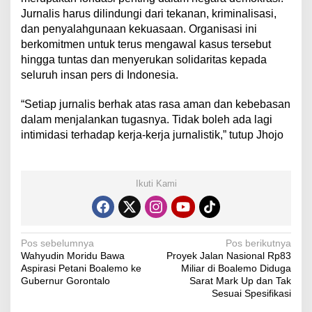
Jurnalis harus dilindungi dari tekanan, kriminalisasi,
dan penyalahgunaan kekuasaan. Organisasi ini
berkomitmen untuk terus mengawal kasus tersebut
hingga tuntas dan menyerukan solidaritas kepada
seluruh insan pers di Indonesia.
“Setiap jurnalis berhak atas rasa aman dan kebebasan
dalam menjalankan tugasnya. Tidak boleh ada lagi
intimidasi terhadap kerja-kerja jurnalistik,” tutup Jhojo
Ikuti Kami
N
Pos sebelumnya
Pos berikutnya
Wahyudin Moridu Bawa
Proyek Jalan Nasional Rp83
a
Aspirasi Petani Boalemo ke
Miliar di Boalemo Diduga
v
Gubernur Gorontalo
Sarat Mark Up dan Tak
Sesuai Spesifikasi
i