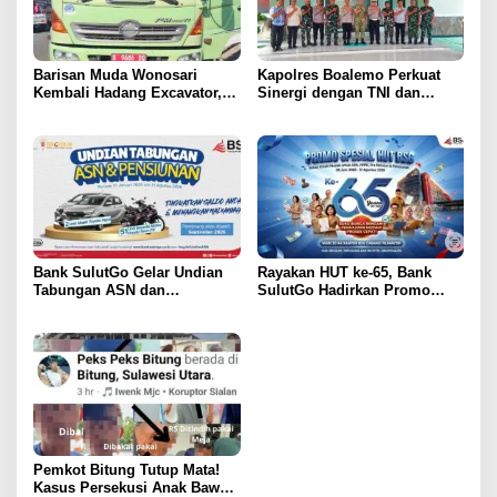
Barisan Muda Wonosari
Kapolres Boalemo Perkuat
Kembali Hadang Excavator,
Sinergi dengan TNI dan
Total 6 Alat Berat Berhasil
Kejaksaan Lewat Kunjungan
Dipulangkan
Silaturahmi
Bank SulutGo Gelar Undian
Rayakan HUT ke-65, Bank
Tabungan ASN dan
SulutGo Hadirkan Promo
Pensiunan, Hadiah 2 Mobil
Turun Bunga Kredit bagi
dan 51 Sepeda Motor
ASN, PPPK, dan Pensiunan
Pemkot Bitung Tutup Mata!
Kasus Persekusi Anak Bawah