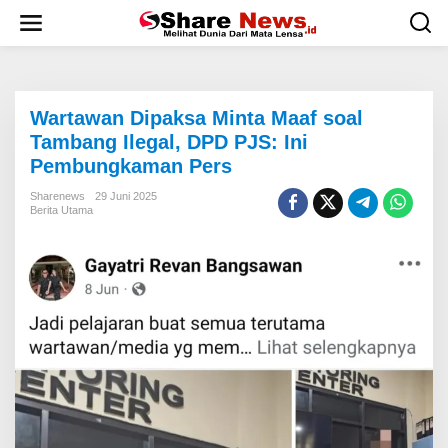
L
e
w
a
t
i
Wartawan Dipaksa Minta Maaf soal
k
e
Tambang Ilegal, DPD PJS: Ini
k
Pembungkaman Pers
o
n
Sharenews
29 Juni 2025
t
Berita Utama
e
n