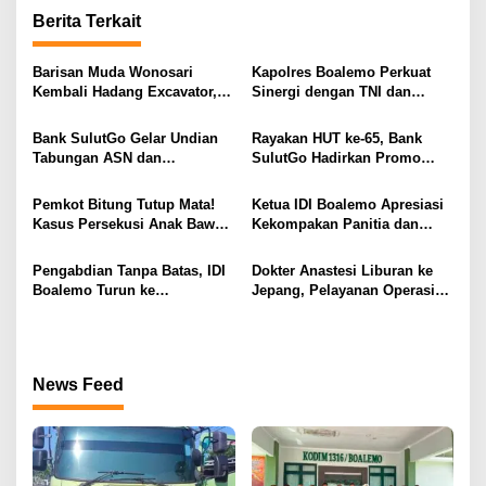
g
Berita Terkait
a
s
Barisan Muda Wonosari
Kapolres Boalemo Perkuat
Kembali Hadang Excavator,
Sinergi dengan TNI dan
i
Total 6 Alat Berat Berhasil
Kejaksaan Lewat Kunjungan
Dipulangkan
Silaturahmi
p
Bank SulutGo Gelar Undian
Rayakan HUT ke-65, Bank
Tabungan ASN dan
SulutGo Hadirkan Promo
o
Pensiunan, Hadiah 2 Mobil
Turun Bunga Kredit bagi
s
dan 51 Sepeda Motor
ASN, PPPK, dan Pensiunan
Pemkot Bitung Tutup Mata!
Ketua IDI Boalemo Apresiasi
Kasus Persekusi Anak Bawah
Kekompakan Panitia dan
Umur Dibiarkan Terkatung-
Dedikasi Tenaga Kesehatan
Katung Tanpa Atensi
pada HBDI ke-118
Pengabdian Tanpa Batas, IDI
Dokter Anastesi Liburan ke
Boalemo Turun ke
Jepang, Pelayanan Operasi
Paguyaman Pantai Layani
RSUD Clara Gobel Jadi
Masyarakat
Korban
News Feed