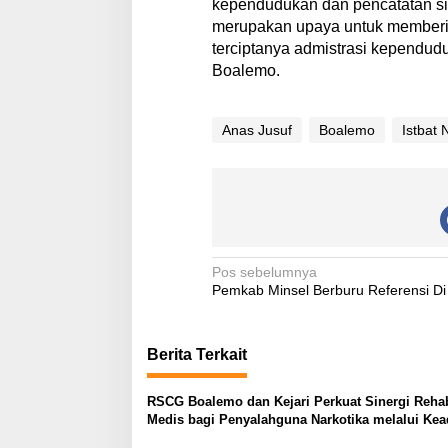
kependudukan dan pencatatan si
merupakan upaya untuk memberik
terciptanya admistrasi kependudu
Boalemo.
Anas Jusuf
Boalemo
Istbat 
N
Pos sebelumnya
Pemkab Minsel Berburu Referensi Di
a
v
Berita Terkait
i
g
RSCG Boalemo dan Kejari Perkuat Sinergi Rehabi
a
Medis bagi Penyalahguna Narkotika melalui Kea
Restoratif
s