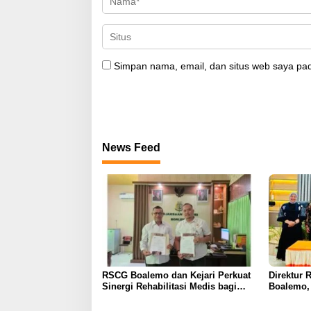
Simpan nama, email, dan situs web saya pad
News Feed
RSCG Boalemo dan Kejari Perkuat
Direktur 
Sinergi Rehabilitasi Medis bagi
Boalemo, 
Penyalahguna Narkotika melalui
Kerja Sam
Keadilan Restoratif
Layanan U