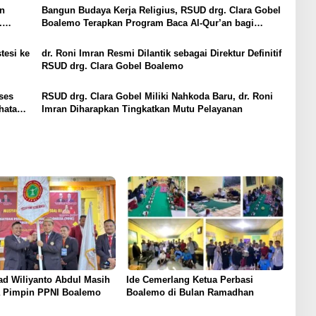
an
Bangun Budaya Kerja Religius, RSUD drg. Clara Gobel
.
Boalemo Terapkan Program Baca Al-Qur’an bagi
Seluruh Pegawai
tesi ke
dr. Roni Imran Resmi Dilantik sebagai Direktur Definitif
RSUD drg. Clara Gobel Boalemo
ses
RSUD drg. Clara Gobel Miliki Nahkoda Baru, dr. Roni
hatan
Imran Diharapkan Tingkatkan Mutu Pelayanan
 Wiliyanto Abdul Masih
Ide Cemerlang Ketua Perbasi
a Pimpin PPNI Boalemo
Boalemo di Bulan Ramadhan