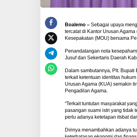
Boalemo –
Sebagai upaya mengan
tercatat di Kantor Urusan Agam
Kesepakatan (MOU) bersama P
Penandatangan nota kesepahaman
Jusuf dan Sekertaris Daerah Ka
Dalam sambutannya, Plt. Bupat
terkait ketentuan identitas hukum
Urusan Agama (KUA) semakin tingg
Pengadilan Agama.
“Terkait tuntutan masyarakat yan
pasangan suami istri yang tidak 
perlu adanya ketetapan itsbat d
Dirinya menambahkan adanya tun
keterbatasan ekonomi dan finans