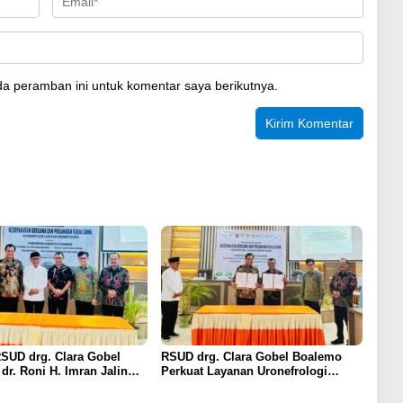
a peramban ini untuk komentar saya berikutnya.
RSUD drg. Clara Gobel
RSUD drg. Clara Gobel Boalemo
dr. Roni H. Imran Jalin
Perkuat Layanan Uronefrologi
a Strategis Penguatan
Lewat Jejaring Nasional, dr. Roni H.
ronefrologi
Imran: Tingkatkan Akses Layanan