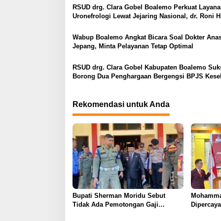
RSUD drg. Clara Gobel Boalemo Perkuat Layan
i
Uronefrologi Lewat Jejaring Nasional, dr. Roni H
p
Imran: Tingkatkan Akses Layanan Spesialistik
o
Wabup Boalemo Angkat Bicara Soal Dokter Anas
Jepang, Minta Pelayanan Tetap Optimal
s
RSUD drg. Clara Gobel Kabupaten Boalemo Suk
Borong Dua Penghargaan Bergengsi BPJS Kese
2026
Rekomendasi untuk Anda
Bupati Sherman Moridu Sebut
Mohammad
Tidak Ada Pemotongan Gaji
Dipercay
Honorer dan TPP ASN