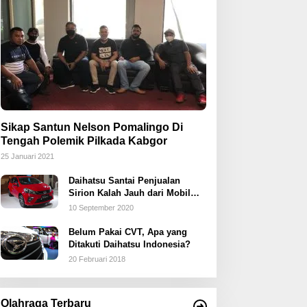
Sikap Santun Nelson Pomalingo Di
Tengah Polemik Pilkada Kabgor
25 Januari 2021
Daihatsu Santai Penjualan
Sirion Kalah Jauh dari Mobil
LCGC
10 September 2020
Belum Pakai CVT, Apa yang
Ditakuti Daihatsu Indonesia?
20 Februari 2018
Olahraga Terbaru