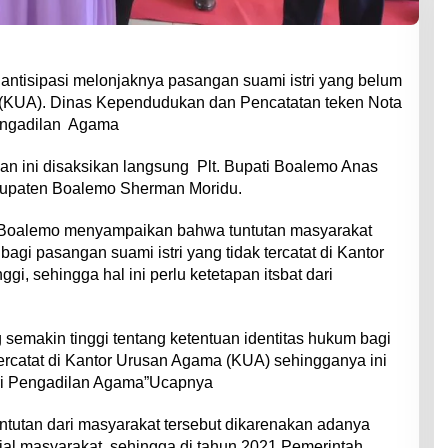
tisipasi melonjaknya pasangan suami istri yang belum
a (KUA). Dinas Kependudukan dan Pencatatan teken Nota
engadilan Agama
 ini disaksikan langsung Plt. Bupati Boalemo Anas
bupaten Boalemo Sherman Moridu.
i Boalemo menyampaikan bahwa tuntutan masyarakat
 bagi pasangan suami istri yang tidak tercatat di Kantor
i, sehingga hal ini perlu ketetapan itsbat dari
g semakin tinggi tentang ketentuan identitas hukum bagi
tercatat di Kantor Urusan Agama (KUA) sehingganya ini
ari Pengadilan Agama”Ucapnya
tutan dari masyarakat tersebut dikarenakan adanya
ial masyarakat, sehingga di tahun 2021 Pemerintah