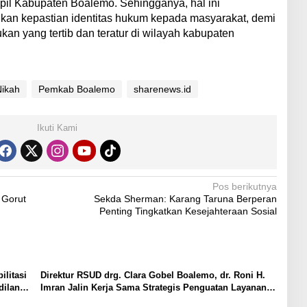
pil Kabupaten Boalemo. Sehingganya, hal ini
an kepastian identitas hukum kepada masyarakat, demi
kan yang tertib dan teratur di wilayah kabupaten
Nikah
Pemkab Boalemo
sharenews.id
Ikuti Kami
Pos berikutnya
 Gorut
Sekda Sherman: Karang Taruna Berperan
Penting Tingkatkan Kesejahteraan Sosial
litasi
Direktur RSUD drg. Clara Gobel Boalemo, dr. Roni H.
dilan
Imran Jalin Kerja Sama Strategis Penguatan Layanan
Uronefrologi