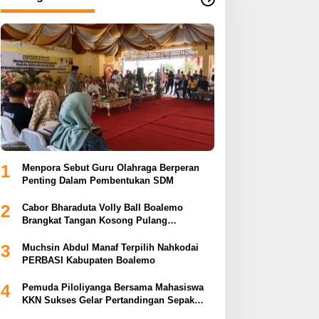
1
Menpora Sebut Guru Olahraga Berperan
Penting Dalam Pembentukan SDM
2
Cabor Bharaduta Volly Ball Boalemo
Brangkat Tangan Kosong Pulang
Membuahkan Hasil
3
Muchsin Abdul Manaf Terpilih Nahkodai
PERBASI Kabupaten Boalemo
4
Pemuda Piloliyanga Bersama Mahasiswa
KKN Sukses Gelar Pertandingan Sepak
Bola LPP