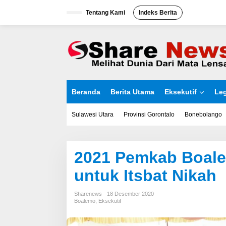
L
Tentang Kami
Indeks Berita
e
w
a
t
i
k
e
k
o
Beranda
Berita Utama
Eksekutif
Leg
n
t
e
Sulawesi Utara
Provinsi Gorontalo
Bonebolango
n
2021 Pemkab Boale
untuk Itsbat Nikah
Sharenews
18 Desember 2020
Boalemo
,
Eksekutif