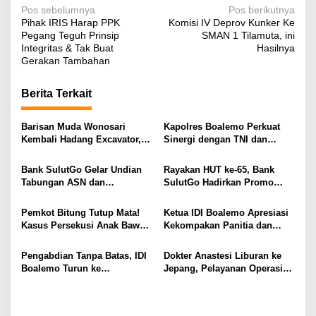
N
Pos sebelumnya
Pos berikutnya
Pihak IRIS Harap PPK
Komisi IV Deprov Kunker Ke
a
Pegang Teguh Prinsip
SMAN 1 Tilamuta, ini
v
Integritas & Tak Buat
Hasilnya
Gerakan Tambahan
i
g
Berita Terkait
a
s
Barisan Muda Wonosari
Kapolres Boalemo Perkuat
Kembali Hadang Excavator,
Sinergi dengan TNI dan
i
Total 6 Alat Berat Berhasil
Kejaksaan Lewat Kunjungan
Dipulangkan
Silaturahmi
p
Bank SulutGo Gelar Undian
Rayakan HUT ke-65, Bank
Tabungan ASN dan
SulutGo Hadirkan Promo
o
Pensiunan, Hadiah 2 Mobil
Turun Bunga Kredit bagi
s
dan 51 Sepeda Motor
ASN, PPPK, dan Pensiunan
Pemkot Bitung Tutup Mata!
Ketua IDI Boalemo Apresiasi
Kasus Persekusi Anak Bawah
Kekompakan Panitia dan
Umur Dibiarkan Terkatung-
Dedikasi Tenaga Kesehatan
Katung Tanpa Atensi
pada HBDI ke-118
Pengabdian Tanpa Batas, IDI
Dokter Anastesi Liburan ke
Boalemo Turun ke
Jepang, Pelayanan Operasi
Paguyaman Pantai Layani
RSUD Clara Gobel Jadi
Masyarakat
Korban