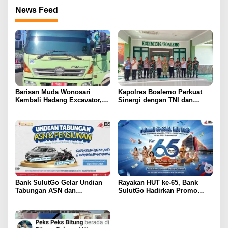
News Feed
Barisan Muda Wonosari
Kapolres Boalemo Perkuat
Kembali Hadang Excavator,
Sinergi dengan TNI dan
Total 6 Alat Berat Berhasil
Kejaksaan Lewat Kunjungan
Dipulangkan
Silaturahmi
Bank SulutGo Gelar Undian
Rayakan HUT ke-65, Bank
Tabungan ASN dan
SulutGo Hadirkan Promo
Pensiunan, Hadiah 2 Mobil
Turun Bunga Kredit bagi
dan 51 Sepeda Motor
ASN, PPPK, dan Pensiunan