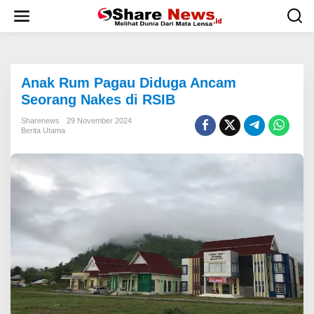
L
e
w
a
t
i
Anak Rum Pagau Diduga Ancam
k
e
Seorang Nakes di RSIB
k
o
Sharenews
29 November 2024
Berita Utama
n
t
e
n